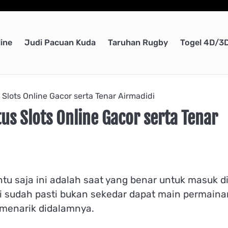
ine
Judi Pacuan Kuda
Taruhan Rugby
Togel 4D/3
 Slots Online Gacor serta Tenar Airmadidi
tus Slots Online Gacor serta Tenar
tu saja ini adalah saat yang benar untuk masuk d
ni sudah pasti bukan sekedar dapat main permaina
 menarik didalamnya.