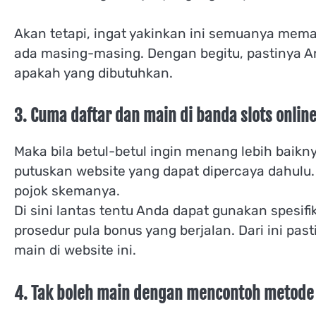
Akan tetapi, ingat yakinkan ini semuanya mem
ada masing-masing. Dengan begitu, pastinya A
apakah yang dibutuhkan.
3. Cuma daftar dan main di banda slots onlin
Maka bila betul-betul ingin menang lebih baikny
putuskan website yang dapat dipercaya dahulu. B
pojok skemanya.
Di sini lantas tentu Anda dapat gunakan spesif
prosedur pula bonus yang berjalan. Dari ini pa
main di website ini.
4. Tak boleh main dengan mencontoh metode 