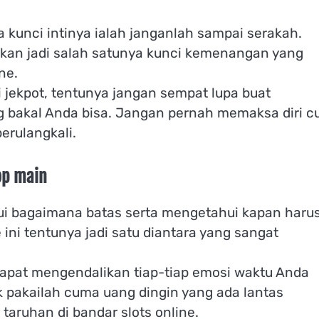
 kunci intinya ialah janganlah sampai serakah.
akan jadi salah satunya kunci kemenangan yang
ne.
 jekpot, tentunya jangan sempat lupa buat
 bakal Anda bisa. Jangan pernah memaksa diri c
erulangkali.
op main
hui bagaimana batas serta mengetahui kapan haru
 ini tentunya jadi satu diantara yang sangat
apat mengendalikan tiap-tiap emosi waktu Anda
k pakailah cuma uang dingin yang ada lantas
taruhan di bandar slots online.