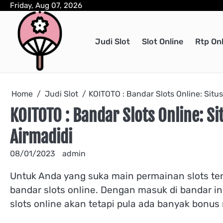
Skip
Friday, Aug 07, 2026
to
content
Judi Slot
Slot Online
Rtp Onl
Home
Judi Slot
KOITOTO : Bandar Slots Online: Situs
KOITOTO : Bandar Slots Online: Si
Airmadidi
08/01/2023
admin
Untuk Anda yang suka main permainan slots ten
bandar slots online. Dengan masuk di bandar i
slots online akan tetapi pula ada banyak bonus