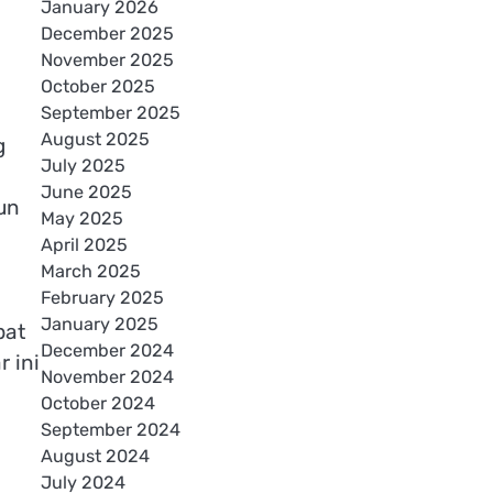
January 2026
December 2025
November 2025
October 2025
September 2025
August 2025
g
July 2025
June 2025
un
May 2025
April 2025
March 2025
February 2025
January 2025
pat
December 2024
 ini
November 2024
October 2024
September 2024
August 2024
July 2024