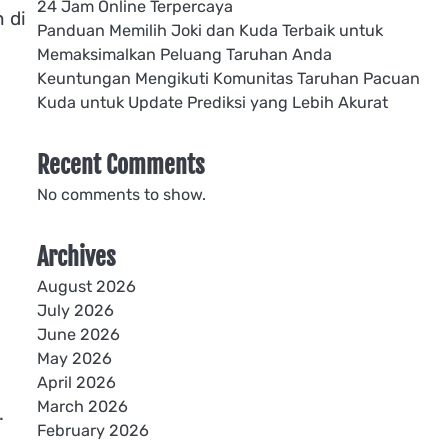
24 Jam Online Terpercaya
 di
Panduan Memilih Joki dan Kuda Terbaik untuk
Memaksimalkan Peluang Taruhan Anda
Keuntungan Mengikuti Komunitas Taruhan Pacuan
Kuda untuk Update Prediksi yang Lebih Akurat
Recent Comments
No comments to show.
Archives
August 2026
July 2026
June 2026
May 2026
April 2026
March 2026
.
February 2026