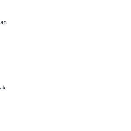
gan
dak