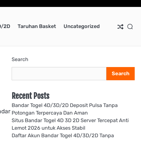
D/2D
Taruhan Basket
Uncategorized
Search
Search
Recent Posts
Bandar Togel 4D/3D/2D Deposit Pulsa Tanpa
ndar
Potongan Terpercaya Dan Aman
Situs Bandar Togel 4D 3D 2D Server Tercepat Anti
Lemot 2026 untuk Akses Stabil
Daftar Akun Bandar Togel 4D/3D/2D Tanpa