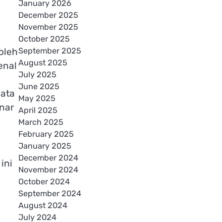
January 2026
December 2025
November 2025
October 2025
September 2025
oleh
August 2025
enal
July 2025
June 2025
data
May 2025
enar
April 2025
March 2025
February 2025
January 2025
December 2024
ini
November 2024
October 2024
September 2024
August 2024
July 2024