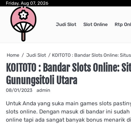
Skip
Friday, Aug 07, 2026
to
content
Judi Slot
Slot Online
Rtp Onl
Home
Judi Slot
KOITOTO : Bandar Slots Online: Situs
KOITOTO : Bandar Slots Online: Si
Gunungsitoli Utara
08/01/2023
admin
Untuk Anda yang suka main games slots pastin
slots online. Dengan masuk di bandar ini sudah
online tapi ada sangat banyak bonus menarik d