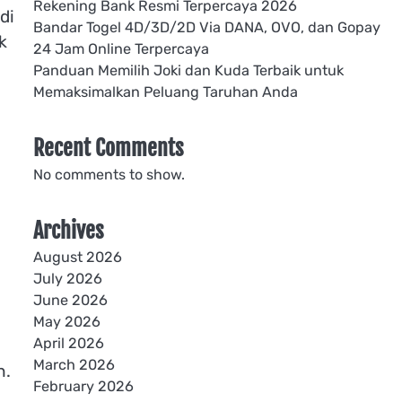
Rekening Bank Resmi Terpercaya 2026
di
Bandar Togel 4D/3D/2D Via DANA, OVO, dan Gopay
k
24 Jam Online Terpercaya
Panduan Memilih Joki dan Kuda Terbaik untuk
Memaksimalkan Peluang Taruhan Anda
Recent Comments
No comments to show.
Archives
August 2026
July 2026
June 2026
May 2026
April 2026
March 2026
h.
February 2026