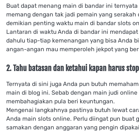
Buat dapat menang main di bandar ini ternyata 
memang dengan tak jadi pemain yang serakah 
demikian penting waktu main di bandar slots on
Lantaran di waktu Anda di bandar ini mendapat
dahulu tiap-tiap kemenangan yang bisa Anda b
angan-angan mau memperoleh jekpot yang berka
2. Tahu batasan dan ketahui kapan harus sto
Ternyata di sini juga Anda pun butuh memaham
main di blog ini. Sebab dengan main judi online
membahagiakan pula beri keuntungan.
Mengenai langkahnya pastinya butuh lewat car
Anda main slots online. Perlu diingat pun bua
samakan dengan anggaran yang pengin dipakai u