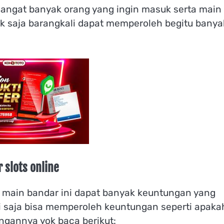
sangat banyak orang yang ingin masuk serta main 
k saja barangkali dapat memperoleh begitu banya
slots online
 main bandar ini dapat banyak keuntungan yang
 saja bisa memperoleh keuntungan seperti apaka
gannya yok baca berikut: