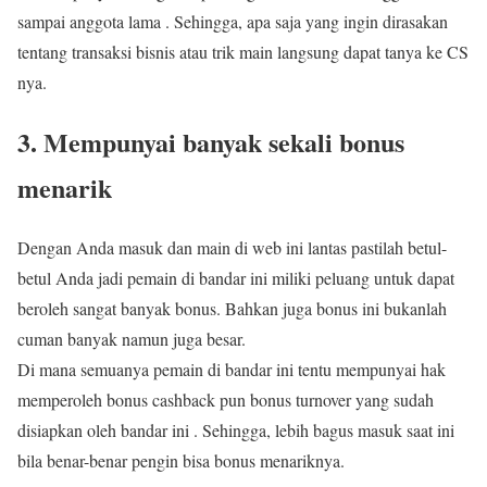
sampai anggota lama . Sehingga, apa saja yang ingin dirasakan
tentang transaksi bisnis atau trik main langsung dapat tanya ke CS
nya.
3. Mempunyai banyak sekali bonus
menarik
Dengan Anda masuk dan main di web ini lantas pastilah betul-
betul Anda jadi pemain di bandar ini miliki peluang untuk dapat
beroleh sangat banyak bonus. Bahkan juga bonus ini bukanlah
cuman banyak namun juga besar.
Di mana semuanya pemain di bandar ini tentu mempunyai hak
memperoleh bonus cashback pun bonus turnover yang sudah
disiapkan oleh bandar ini . Sehingga, lebih bagus masuk saat ini
bila benar-benar pengin bisa bonus menariknya.