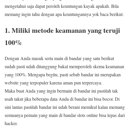
mengetahui saja dapat peroleh keuntungan kayak apakah. Bila
memang ingin tahu dengan apa keuntungannya yok baca berikut:
1. Miliki metode keamanan yang teruji
100%
Dengan Anda masuk serta main di bandar yang satu berikut
sudah pasti udah ditanggung bakal memperoleh skema keamanan
yang 100%. Mengapa begitu, pasti sebab bandar ini merupakan
website yang terpopuler karena aman pun terpercaya.
Maka buat Anda yang ingin bermain di bandar ini pastilah tak
usah takut jika beberapa data Anda di bandar ini bisa bocor. Di
sini lantas pastilah bandar ini udah berani memikul kalau memang
semuanya pemain yang main di bandar slots online bisa lepas dari
hacker.