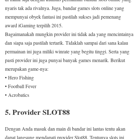
nyaris tak ada rivalnya. Juga, bandar games slots online yang
mempunyai obyek fantasi ini pastilah sukses jadi pemenang
award iGaming terpilih 2015.
Bagaimanakah mungkin provider ini tidak ada yang mencintainya
dan siapa saja pastilah tertarik. Tidaklah sampai dari sana kalau
permainan ini juga miliki winrate yang begitu tinggi. Serta yang
pasti provider ini juga punyai banyak games menarik. Berikut
merupakan game-nya:
• Hero Fishing
• Football Fever
• Acrobatics
5. Provider SLOT88
Dengan Anda masuk dan main di bandar ini lantas tentu akan
dapat langsung mendapati provider Slot88. Tentunya slots ini