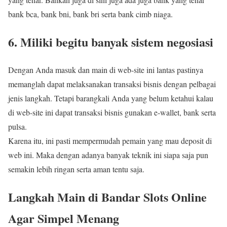
bank bca, bank bni, bank bri serta bank cimb niaga.
6. Miliki begitu banyak sistem negosiasi
Dengan Anda masuk dan main di web-site ini lantas pastinya
memanglah dapat melaksanakan transaksi bisnis dengan pelbagai
jenis langkah. Tetapi barangkali Anda yang belum ketahui kalau
di web-site ini dapat transaksi bisnis gunakan e-wallet, bank serta
pulsa.
Karena itu, ini pasti mempermudah pemain yang mau deposit di
web ini. Maka dengan adanya banyak teknik ini siapa saja pun
semakin lebih ringan serta aman tentu saja.
Langkah Main di Bandar Slots Online
Agar Simpel Menang