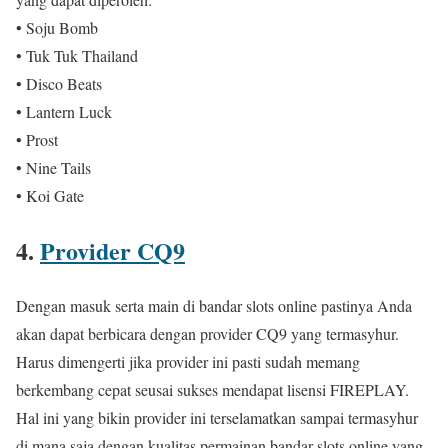
• Soju Bomb
• Tuk Tuk Thailand
• Disco Beats
• Lantern Luck
• Prost
• Nine Tails
• Koi Gate
4.
Provider CQ9
Dengan masuk serta main di bandar slots online pastinya Anda
akan dapat berbicara dengan provider CQ9 yang termasyhur.
Harus dimengerti jika provider ini pasti sudah memang
berkembang cepat seusai sukses mendapat lisensi FIREPLAY.
Hal ini yang bikin provider ini terselamatkan sampai termasyhur
di mana saja dengan kualitas permainan bandar slots online yang