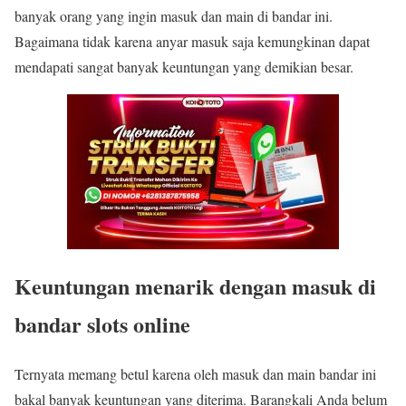
banyak orang yang ingin masuk dan main di bandar ini.
Bagaimana tidak karena anyar masuk saja kemungkinan dapat
mendapati sangat banyak keuntungan yang demikian besar.
Keuntungan menarik dengan masuk di
bandar slots online
Ternyata memang betul karena oleh masuk dan main bandar ini
bakal banyak keuntungan yang diterima. Barangkali Anda belum