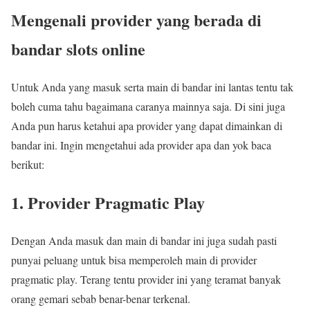
Mengenali provider yang berada di
bandar slots online
Untuk Anda yang masuk serta main di bandar ini lantas tentu tak
boleh cuma tahu bagaimana caranya mainnya saja. Di sini juga
Anda pun harus ketahui apa provider yang dapat dimainkan di
bandar ini. Ingin mengetahui ada provider apa dan yok baca
berikut:
1. Provider Pragmatic Play
Dengan Anda masuk dan main di bandar ini juga sudah pasti
punyai peluang untuk bisa memperoleh main di provider
pragmatic play. Terang tentu provider ini yang teramat banyak
orang gemari sebab benar-benar terkenal.