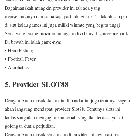
Bagaimanakah mungkin provider ini tak ada yang
menyenanginya dan siapa saja pastilah tertarik. Tidaklah sampai
di situ kalau games ini juga miliki winrate yang begitu tinggi.
Serta yang terang provider ini juga miliki banyak games menarik.
Di bawah ini ialah game-nya:
• Hero Fishing
• Football Fever
• Acrobatics
5. Provider SLOT88
Dengan Anda masuk dan main di bandar ini juga tentunya segera
akan langsung mendapati provider Slot88. Tentunya slots ini
lantas sangatlah mengagumkan sebab sangatlah termashyur di
golongan dunia perjudian.
Dengan Anda masuk serta main di provider ini juga pastinya