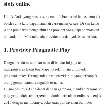
slots online
Untuk Anda yang masuk serta main di bandar ini lantas tentu tak
boleh cuma tahu bagaimanakah cara mainnya saja. Di sini lantas
Anda pun harus mengetahui apa provider yang dapat dimainkan
di bandar ini. Mau tahu ada provider apa dan yok baca berikut:
1. Provider Pragmatic Play
Dengan Anda masuk dan main di bandar ini juga tentu
mempunyai peluang buat dapat beroleh main di provider
pragmatic play. Terang sudah pasti provider ini yang terbanyak
orang gemari karena sangatlah ternama.
Di sini pastinya Anda dapat dengan gampang mainkan pragmatic
play yang udah sah bergerak di dunia permainan online semenjak
2015 dengan memberinya pelayanan pun layanan bermutu.