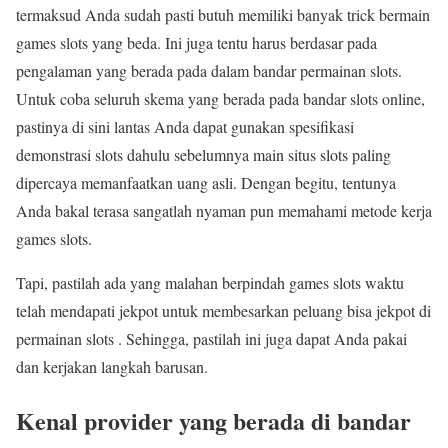
termaksud Anda sudah pasti butuh memiliki banyak trick bermain
games slots yang beda. Ini juga tentu harus berdasar pada
pengalaman yang berada pada dalam bandar permainan slots.
Untuk coba seluruh skema yang berada pada bandar slots online,
pastinya di sini lantas Anda dapat gunakan spesifikasi
demonstrasi slots dahulu sebelumnya main situs slots paling
dipercaya memanfaatkan uang asli. Dengan begitu, tentunya
Anda bakal terasa sangatlah nyaman pun memahami metode kerja
games slots.
Tapi, pastilah ada yang malahan berpindah games slots waktu
telah mendapati jekpot untuk membesarkan peluang bisa jekpot di
permainan slots . Sehingga, pastilah ini juga dapat Anda pakai
dan kerjakan langkah barusan.
Kenal provider yang berada di bandar