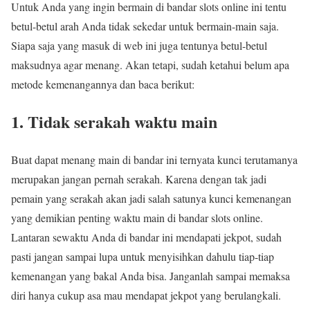
Untuk Anda yang ingin bermain di bandar slots online ini tentu
betul-betul arah Anda tidak sekedar untuk bermain-main saja.
Siapa saja yang masuk di web ini juga tentunya betul-betul
maksudnya agar menang. Akan tetapi, sudah ketahui belum apa
metode kemenangannya dan baca berikut:
1. Tidak serakah waktu main
Buat dapat menang main di bandar ini ternyata kunci terutamanya
merupakan jangan pernah serakah. Karena dengan tak jadi
pemain yang serakah akan jadi salah satunya kunci kemenangan
yang demikian penting waktu main di bandar slots online.
Lantaran sewaktu Anda di bandar ini mendapati jekpot, sudah
pasti jangan sampai lupa untuk menyisihkan dahulu tiap-tiap
kemenangan yang bakal Anda bisa. Janganlah sampai memaksa
diri hanya cukup asa mau mendapat jekpot yang berulangkali.