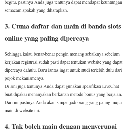
begitu, pastinya Anda juga tentunya dapat mendapat keuntungan
semacam apakah yang diharapkan.
3. Cuma daftar dan main di banda slots
online yang paling dipercaya
Sehingga kalau benar-benar pengin menang sebaiknya sebelum
kerjakan registrasi sudah pasti dapat tentukan website yang dapat
dipercaya dahulu. Baru lantas ingat untuk studi terlebih dulu dari
pojok mekanismenya.
Di sini juga tentunya Anda dapat gunakan spesifikasi LiveChat
buat dipakai menanyakan berkaitan metode bonus yang berjalan.
Dari ini pastinya Anda akan simpel jadi orang yang paling mujur
main di website ini.
4. Tak boleh main dengan menyerupai