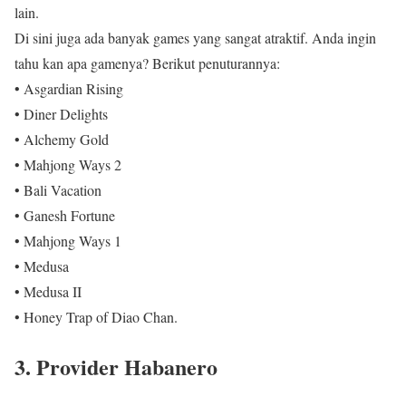
lain.
Di sini juga ada banyak games yang sangat atraktif. Anda ingin
tahu kan apa gamenya? Berikut penuturannya:
• Asgardian Rising
• Diner Delights
• Alchemy Gold
• Mahjong Ways 2
• Bali Vacation
• Ganesh Fortune
• Mahjong Ways 1
• Medusa
• Medusa II
• Honey Trap of Diao Chan.
3. Provider Habanero