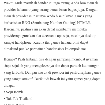
Waktu Anda masuk di bandar ini juga terang Anda bisa main di
provider habanero yang terang benar-benar bagus juga. Dengan
main di provider ini pastinya Anda bisa nikmati games yang
berbasiskan RNG (Sembarang Number Gaming) HTML5.
Karena itu, pastinya ini akan dapat membantu membuka
providernya gunakan alat electronic apa saja, misalnya desktop
sampai handphone. Karena itu, games habanero ini dapat
dimaksud pun ke permainan bandar slots kelompok atas.
Kenapa? Pasti lantaran bisa dengan gampang membuat nyaman
siapa sajakah yang mengaksesnya dan dapat peroleh keuntungan
yang terbukti. Dengan masuk di provider ini pasti disajikan games
yang sangat atraktif. Berikut di bawah ini yaitu games yang dapat
didapat:
• Soju Bomb
• Tuk Tuk Thailand
• Disco Beats