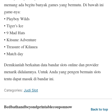
memang ada begitu banyak games yang bermutu. Di bawah ini
game-nya:
• Playboy Wilds
• Tiger’s Ice
• 9 Mad Hats
• Kitsune Adventure
• Treasure of Kilauea
• Match day
Demikianlah berkaitan data bandar slots online dan provider
menarik didalamnya. Untuk Anda yang pengen bermain slots
tentu dapat masuk di bandar ini.
Categories:
Judi Slot
Bedbathandbeyondprintablecouponnow
Back to top