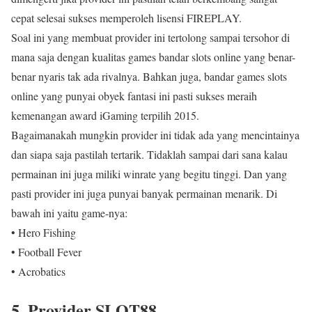
cepat selesai sukses memperoleh lisensi FIREPLAY.
Soal ini yang membuat provider ini tertolong sampai tersohor di
mana saja dengan kualitas games bandar slots online yang benar-
benar nyaris tak ada rivalnya. Bahkan juga, bandar games slots
online yang punyai obyek fantasi ini pasti sukses meraih
kemenangan award iGaming terpilih 2015.
Bagaimanakah mungkin provider ini tidak ada yang mencintainya
dan siapa saja pastilah tertarik. Tidaklah sampai dari sana kalau
permainan ini juga miliki winrate yang begitu tinggi. Dan yang
pasti provider ini juga punyai banyak permainan menarik. Di
bawah ini yaitu game-nya:
• Hero Fishing
• Football Fever
• Acrobatics
5. Provider SLOT88