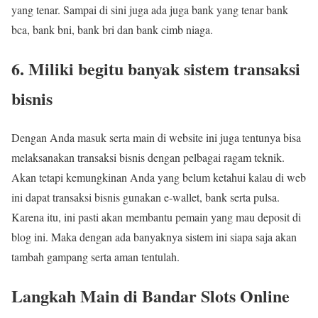
yang tenar. Sampai di sini juga ada juga bank yang tenar bank
bca, bank bni, bank bri dan bank cimb niaga.
6. Miliki begitu banyak sistem transaksi
bisnis
Dengan Anda masuk serta main di website ini juga tentunya bisa
melaksanakan transaksi bisnis dengan pelbagai ragam teknik.
Akan tetapi kemungkinan Anda yang belum ketahui kalau di web
ini dapat transaksi bisnis gunakan e-wallet, bank serta pulsa.
Karena itu, ini pasti akan membantu pemain yang mau deposit di
blog ini. Maka dengan ada banyaknya sistem ini siapa saja akan
tambah gampang serta aman tentulah.
Langkah Main di Bandar Slots Online