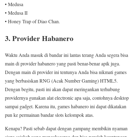
• Medusa
• Medusa II
• Honey Trap of Diao Chan.
3. Provider Habanero
Waktu Anda masuk di bandar ini lantas terang Anda segera bisa
main di provider habanero yang pasti benar-benar apik juga.
Dengan main di provider ini tentunya Anda bisa nikmati games
yang berbasiskan RNG (Acak Number Gaming) HTML5.
Dengan begitu, pasti ini akan dapat meringankan terhubung
providernya gunakan alat electronic apa saja, contohnya desktop
sampai gadget. Karena itu, games habanero ini dapat dikatakan
pun ke permainan bandar slots kelompok atas.
Kenapa? Pasti sebab dapat dengan gampang membikin nyaman
siapa sajakah yang mengaksesnya dan bisa peroleh keuntungan