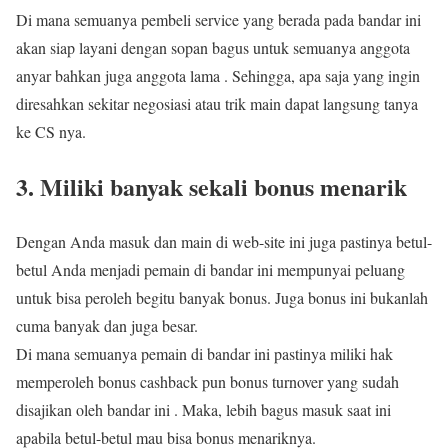
Di mana semuanya pembeli service yang berada pada bandar ini
akan siap layani dengan sopan bagus untuk semuanya anggota
anyar bahkan juga anggota lama . Sehingga, apa saja yang ingin
diresahkan sekitar negosiasi atau trik main dapat langsung tanya
ke CS nya.
3. Miliki banyak sekali bonus menarik
Dengan Anda masuk dan main di web-site ini juga pastinya betul-
betul Anda menjadi pemain di bandar ini mempunyai peluang
untuk bisa peroleh begitu banyak bonus. Juga bonus ini bukanlah
cuma banyak dan juga besar.
Di mana semuanya pemain di bandar ini pastinya miliki hak
memperoleh bonus cashback pun bonus turnover yang sudah
disajikan oleh bandar ini . Maka, lebih bagus masuk saat ini
apabila betul-betul mau bisa bonus menariknya.