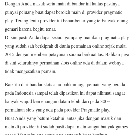
Dengan Anda masuk serta main di bandar ini lantas pastinya
punyai peluang buat dapat beroleh main di provider pragmatic
play. Terang tentu provider ini benar-benar yang terbanyak orang
gemari karena begitu tenar.
Di sini pasti Anda dapat secara gampang mainkan pragmatic play
yang sudah sah berkiprah di dunia permainan online sejak mulai
2015 dengan memberi pelayanan sarana berkualitas. Bahkan juga
di sini seluruhnya permainan slots online ada di dalam webnya
tidak mengesalkan pemain.
Baik itu dari bandar slots atau bahkan juga pemain yang berada
pada Indonesia sampai telah dipastikan ini dapat nikmati sangat
banyak wujud kemenangan dalam lebih dari pada 300+
permainan slots yang ada pada provider Pragmatic play.
Buat Anda yang belum ketahui lantas jika dengan masuk dan
main di provider ini sudah pasti dapat main sangat banyak games
gacor. Mau tahu apa game-nya serta yok baca berikut: