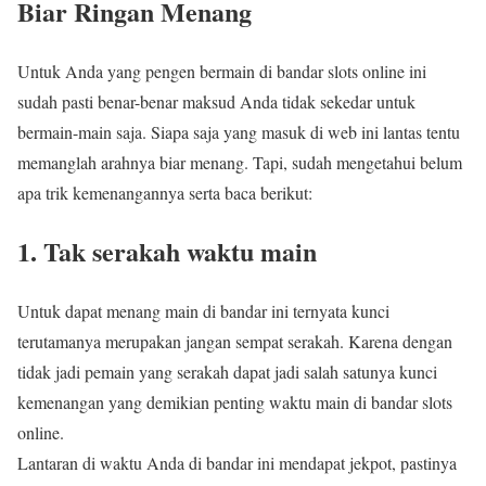
Biar Ringan Menang
Untuk Anda yang pengen bermain di bandar slots online ini
sudah pasti benar-benar maksud Anda tidak sekedar untuk
bermain-main saja. Siapa saja yang masuk di web ini lantas tentu
memanglah arahnya biar menang. Tapi, sudah mengetahui belum
apa trik kemenangannya serta baca berikut:
1. Tak serakah waktu main
Untuk dapat menang main di bandar ini ternyata kunci
terutamanya merupakan jangan sempat serakah. Karena dengan
tidak jadi pemain yang serakah dapat jadi salah satunya kunci
kemenangan yang demikian penting waktu main di bandar slots
online.
Lantaran di waktu Anda di bandar ini mendapat jekpot, pastinya