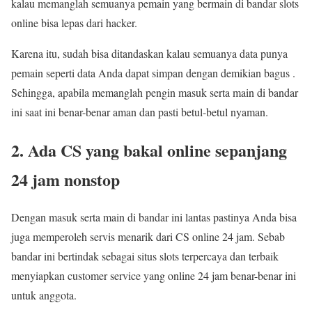
kalau memanglah semuanya pemain yang bermain di bandar slots
online bisa lepas dari hacker.
Karena itu, sudah bisa ditandaskan kalau semuanya data punya
pemain seperti data Anda dapat simpan dengan demikian bagus .
Sehingga, apabila memanglah pengin masuk serta main di bandar
ini saat ini benar-benar aman dan pasti betul-betul nyaman.
2. Ada CS yang bakal online sepanjang
24 jam nonstop
Dengan masuk serta main di bandar ini lantas pastinya Anda bisa
juga memperoleh servis menarik dari CS online 24 jam. Sebab
bandar ini bertindak sebagai situs slots terpercaya dan terbaik
menyiapkan customer service yang online 24 jam benar-benar ini
untuk anggota.