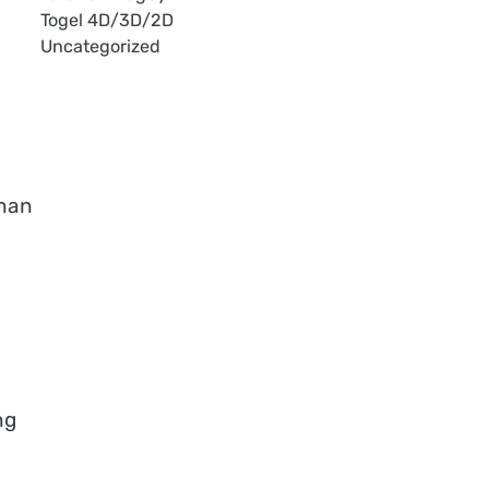
Togel 4D/3D/2D
Uncategorized
inan
ng