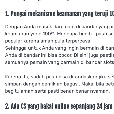
1. Punyai mekanisme keamanan yang teruji 
Dengan Anda masuk dan main di bandar yang in
keamanan yang 100%. Mengapa begitu, pasti se
populer karena aman pula terpercaya.
Sehingga untuk Anda yang ingin bermain di band
Anda di bandar ini bisa bocor. Di sini juga pasti
semuanya pemain yang bermain di bandar slots o
Karena itu, sudah pasti bisa ditandaskan jika 
simpan dengan demikian bagus . Maka, bila betu
begitu aman serta pasti benar-benar nyaman.
2. Ada CS yang bakal online sepanjang 24 jam