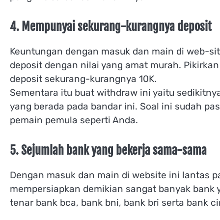
4. Mempunyai sekurang-kurangnya deposit
Keuntungan dengan masuk dan main di web-site
deposit dengan nilai yang amat murah. Pikirka
deposit sekurang-kurangnya 10K.
Sementara itu buat withdraw ini yaitu sedikitn
yang berada pada bandar ini. Soal ini sudah p
pemain pemula seperti Anda.
5. Sejumlah bank yang bekerja sama-sama
Dengan masuk dan main di website ini lantas p
mempersiapkan demikian sangat banyak bank yan
tenar bank bca, bank bni, bank bri serta bank c