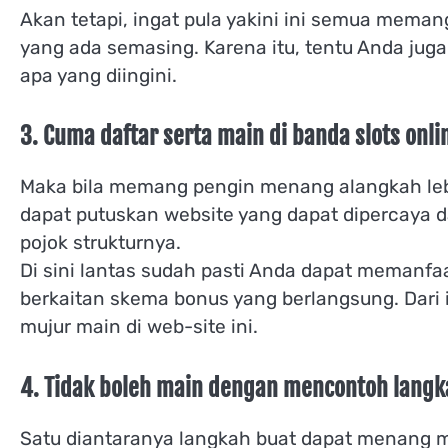
Akan tetapi, ingat pula yakini ini semua meman
yang ada semasing. Karena itu, tentu Anda j
apa yang diingini.
3. Cuma daftar serta main di banda slots onli
Maka bila memang pengin menang alangkah lebi
dapat putuskan website yang dapat dipercaya dah
pojok strukturnya.
Di sini lantas sudah pasti Anda dapat memanf
berkaitan skema bonus yang berlangsung. Dari i
mujur main di web-site ini.
4. Tidak boleh main dengan mencontoh langka
Satu diantaranya langkah buat dapat menang ma