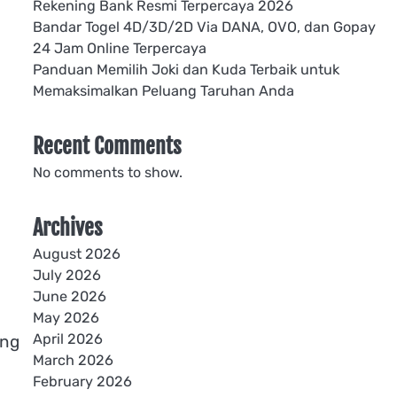
Rekening Bank Resmi Terpercaya 2026
Bandar Togel 4D/3D/2D Via DANA, OVO, dan Gopay
24 Jam Online Terpercaya
Panduan Memilih Joki dan Kuda Terbaik untuk
Memaksimalkan Peluang Taruhan Anda
Recent Comments
No comments to show.
Archives
August 2026
July 2026
June 2026
May 2026
April 2026
ang
March 2026
February 2026