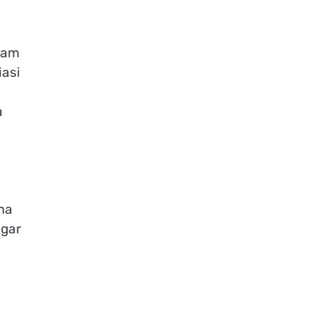
gam
iasi
a
ma
agar