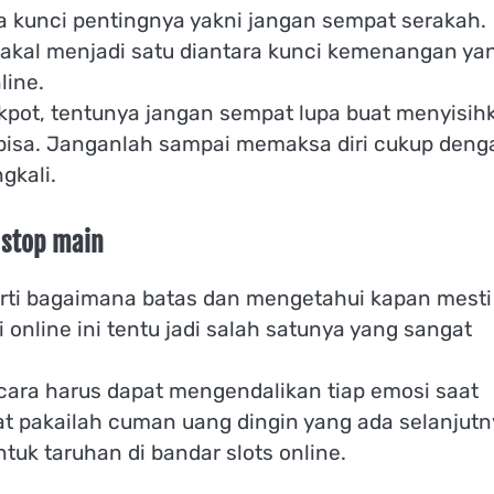
a kunci pentingnya yakni jangan sempat serakah.
bakal menjadi satu diantara kunci kemenangan ya
line.
ekpot, tentunya jangan sempat lupa buat menyisih
bisa. Janganlah sampai memaksa diri cukup deng
gkali.
 stop main
erti bagaimana batas dan mengetahui kapan mesti
 online ini tentu jadi salah satunya yang sangat
cara harus dapat mengendalikan tiap emosi saat
at pakailah cuman uang dingin yang ada selanjut
uk taruhan di bandar slots online.