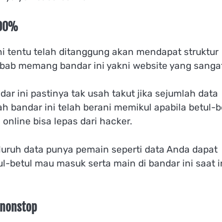
100%
i tentu telah ditanggung akan mendapat struktur
bab memang bandar ini yakni website yang sanga
ar ini pastinya tak usah takut jika sejumlah data
lah bandar ini telah berani memikul apabila betul-b
nline bisa lepas dari hacker.
seluruh data punya pemain seperti data Anda dapat
l-betul mau masuk serta main di bandar ini saat i
 nonstop