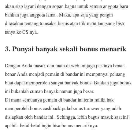
akan siap layani dengan sopan bagus untuk semua anggota baru
bahkan juga anggota lama . Maka, apa saja yang pengin
dirasakan tentang transaksi bisnis atau trik main langsung bisa
tanya ke CS nya.
3. Punyai banyak sekali bonus menarik
Dengan Anda masuk dan main di web ini juga pastinya benar-
benar Anda menjadi pemain di bandar ini mempunyai peluang
buat dapat memperoleh sangat banyak bonus. Bahkan juga bonus
ini bukanlah cuman banyak namun juga besar.
Di mana semuanya pemain di bandar ini tentu miliki hak
memperoleh bonus cashback pula bonus turnover yang udah
disiapkan oleh bandar ini . Sehingga, lebih bagus masuk saat ini
apabila betul-betul ingin bisa bonus menariknya.