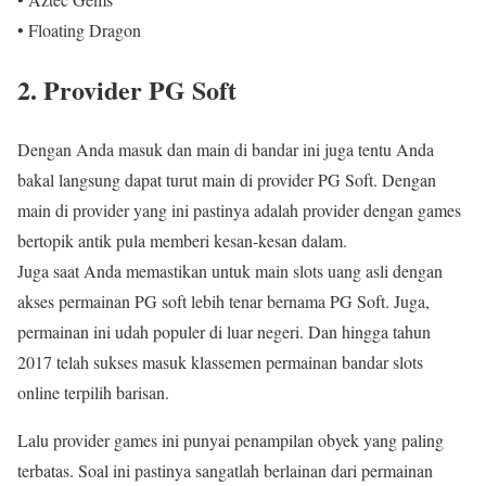
• Floating Dragon
2. Provider PG Soft
Dengan Anda masuk dan main di bandar ini juga tentu Anda
bakal langsung dapat turut main di provider PG Soft. Dengan
main di provider yang ini pastinya adalah provider dengan games
bertopik antik pula memberi kesan-kesan dalam.
Juga saat Anda memastikan untuk main slots uang asli dengan
akses permainan PG soft lebih tenar bernama PG Soft. Juga,
permainan ini udah populer di luar negeri. Dan hingga tahun
2017 telah sukses masuk klassemen permainan bandar slots
online terpilih barisan.
Lalu provider games ini punyai penampilan obyek yang paling
terbatas. Soal ini pastinya sangatlah berlainan dari permainan