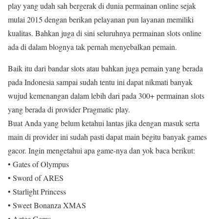
play yang udah sah bergerak di dunia permainan online sejak
mulai 2015 dengan berikan pelayanan pun layanan memiliki
kualitas. Bahkan juga di sini seluruhnya permainan slots online
ada di dalam blognya tak pernah menyebalkan pemain.
Baik itu dari bandar slots atau bahkan juga pemain yang berada
pada Indonesia sampai sudah tentu ini dapat nikmati banyak
wujud kemenangan dalam lebih dari pada 300+ permainan slots
yang berada di provider Pragmatic play.
Buat Anda yang belum ketahui lantas jika dengan masuk serta
main di provider ini sudah pasti dapat main begitu banyak games
gacor. Ingin mengetahui apa game-nya dan yok baca berikut:
• Gates of Olympus
• Sword of ARES
• Starlight Princess
• Sweet Bonanza XMAS
• Aztec Gems