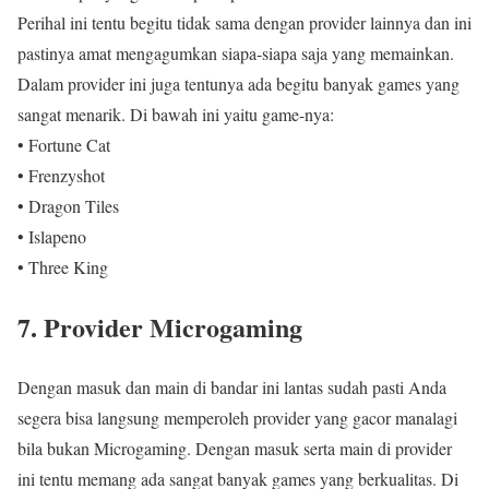
Perihal ini tentu begitu tidak sama dengan provider lainnya dan ini
pastinya amat mengagumkan siapa-siapa saja yang memainkan.
Dalam provider ini juga tentunya ada begitu banyak games yang
sangat menarik. Di bawah ini yaitu game-nya:
• Fortune Cat
• Frenzyshot
• Dragon Tiles
• Islapeno
• Three King
7. Provider Microgaming
Dengan masuk dan main di bandar ini lantas sudah pasti Anda
segera bisa langsung memperoleh provider yang gacor manalagi
bila bukan Microgaming. Dengan masuk serta main di provider
ini tentu memang ada sangat banyak games yang berkualitas. Di