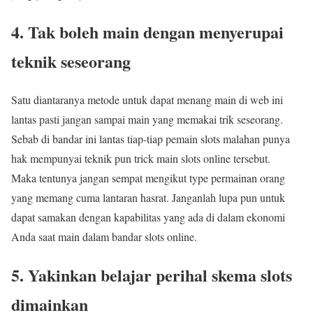
4. Tak boleh main dengan menyerupai
teknik seseorang
Satu diantaranya metode untuk dapat menang main di web ini
lantas pasti jangan sampai main yang memakai trik seseorang.
Sebab di bandar ini lantas tiap-tiap pemain slots malahan punya
hak mempunyai teknik pun trick main slots online tersebut.
Maka tentunya jangan sempat mengikut type permainan orang
yang memang cuma lantaran hasrat. Janganlah lupa pun untuk
dapat samakan dengan kapabilitas yang ada di dalam ekonomi
Anda saat main dalam bandar slots online.
5. Yakinkan belajar perihal skema slots
dimainkan