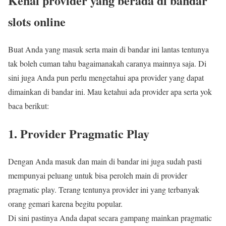
Kenal provider yang berada di bandar
slots online
Buat Anda yang masuk serta main di bandar ini lantas tentunya
tak boleh cuman tahu bagaimanakah caranya mainnya saja. Di
sini juga Anda pun perlu mengetahui apa provider yang dapat
dimainkan di bandar ini. Mau ketahui ada provider apa serta yok
baca berikut:
1. Provider Pragmatic Play
Dengan Anda masuk dan main di bandar ini juga sudah pasti
mempunyai peluang untuk bisa peroleh main di provider
pragmatic play. Terang tentunya provider ini yang terbanyak
orang gemari karena begitu popular.
Di sini pastinya Anda dapat secara gampang mainkan pragmatic