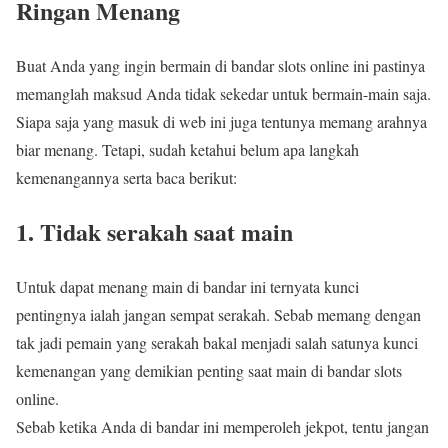
Ringan Menang
Buat Anda yang ingin bermain di bandar slots online ini pastinya
memanglah maksud Anda tidak sekedar untuk bermain-main saja.
Siapa saja yang masuk di web ini juga tentunya memang arahnya
biar menang. Tetapi, sudah ketahui belum apa langkah
kemenangannya serta baca berikut:
1. Tidak serakah saat main
Untuk dapat menang main di bandar ini ternyata kunci
pentingnya ialah jangan sempat serakah. Sebab memang dengan
tak jadi pemain yang serakah bakal menjadi salah satunya kunci
kemenangan yang demikian penting saat main di bandar slots
online.
Sebab ketika Anda di bandar ini memperoleh jekpot, tentu jangan