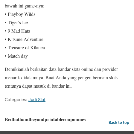
bawah ini game-nya:
• Playboy Wilds
• Tiger’s Ice
• 9 Mad Hats
• Kitsune Adventure
• Treasure of Kilauea
• Match day
Demikianlah berkaitan data bandar slots online dan provider
menarik didalamnya. Buat Anda yang pengen bermain slots
tentunya dapat masuk di bandar ini.
Categories:
Judi Slot
Bedbathandbeyondprintablecouponnow
Back to top