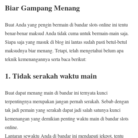
Biar Gampang Menang
Buat Anda yang pengin bermain di bandar slots online ini tentu
benar-benar maksud Anda tidak cuma untuk bermain-main saja.
Siapa saja yang masuk di blog ini lantas sudah pasti betul-betul
maksudnya biar menang. Tetapi, telah mengetahui belum apa
teknik kemenangannya serta baca berikut:
1. Tidak serakah waktu main
Buat dapat menang main di bandar ini ternyata kunci
terpentingnya merupakan jangan pernah serakah. Sebab dengan
tak jadi pemain yang serakah dapat jadi salah satunya kunci
kemenangan yang demikian penting waktu main di bandar slots
online.
Lantaran sewaktu Anda di bandar ini mendapati jekpot, tentu