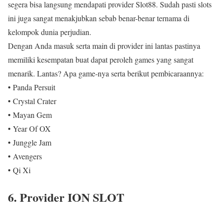
segera bisa langsung mendapati provider Slot88. Sudah pasti slots
ini juga sangat menakjubkan sebab benar-benar ternama di
kelompok dunia perjudian.
Dengan Anda masuk serta main di provider ini lantas pastinya
memiliki kesempatan buat dapat peroleh games yang sangat
menarik. Lantas? Apa game-nya serta berikut pembicaraannya:
• Panda Persuit
• Crystal Crater
• Mayan Gem
• Year Of OX
• Junggle Jam
• Avengers
• Qi Xi
6. Provider ION SLOT