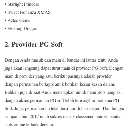
• Starlight Princess
• Sweet Bonanza XMAS
• Aztec Gems
• Floating Dragon
2. Provider PG Soft
Dengan Anda masuk dan main di bandar ini lantas tentu Anda
juga akan langsung dapat turut main di provider PG Soft. Dengan
main di provider yang satu berikut pastinya adalah provider
dengan permainan bertajuk antik berikan kesan-kesan dalam.
Bahkan juga di saat Anda menetapkan untuk main slots uang asli
dengan akses permainan PG soft lebih termasyhur bernama PG
Soft. Juga, permainan ini telah tersohor di luar negeri. Dan hingga
sampai tahun 2017 udah sukses masuk classement games bandar
slots online terbaik deretan.