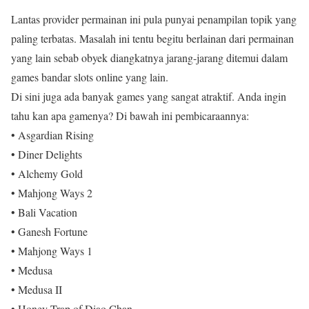
Lantas provider permainan ini pula punyai penampilan topik yang
paling terbatas. Masalah ini tentu begitu berlainan dari permainan
yang lain sebab obyek diangkatnya jarang-jarang ditemui dalam
games bandar slots online yang lain.
Di sini juga ada banyak games yang sangat atraktif. Anda ingin
tahu kan apa gamenya? Di bawah ini pembicaraannya:
• Asgardian Rising
• Diner Delights
• Alchemy Gold
• Mahjong Ways 2
• Bali Vacation
• Ganesh Fortune
• Mahjong Ways 1
• Medusa
• Medusa II
• Honey Trap of Diao Chan.