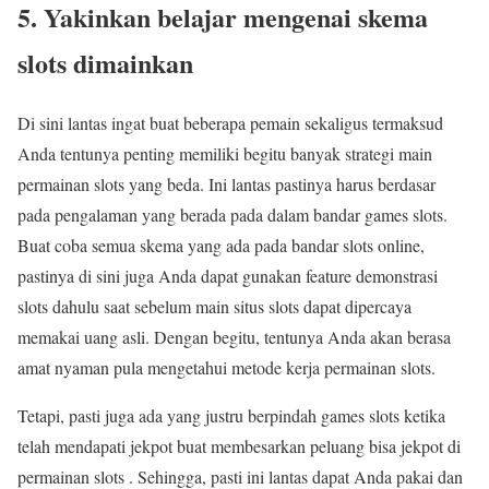
5. Yakinkan belajar mengenai skema
slots dimainkan
Di sini lantas ingat buat beberapa pemain sekaligus termaksud
Anda tentunya penting memiliki begitu banyak strategi main
permainan slots yang beda. Ini lantas pastinya harus berdasar
pada pengalaman yang berada pada dalam bandar games slots.
Buat coba semua skema yang ada pada bandar slots online,
pastinya di sini juga Anda dapat gunakan feature demonstrasi
slots dahulu saat sebelum main situs slots dapat dipercaya
memakai uang asli. Dengan begitu, tentunya Anda akan berasa
amat nyaman pula mengetahui metode kerja permainan slots.
Tetapi, pasti juga ada yang justru berpindah games slots ketika
telah mendapati jekpot buat membesarkan peluang bisa jekpot di
permainan slots . Sehingga, pasti ini lantas dapat Anda pakai dan