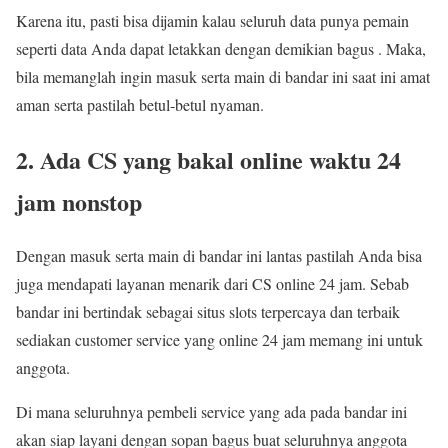
Karena itu, pasti bisa dijamin kalau seluruh data punya pemain
seperti data Anda dapat letakkan dengan demikian bagus . Maka,
bila memanglah ingin masuk serta main di bandar ini saat ini amat
aman serta pastilah betul-betul nyaman.
2. Ada CS yang bakal online waktu 24
jam nonstop
Dengan masuk serta main di bandar ini lantas pastilah Anda bisa
juga mendapati layanan menarik dari CS online 24 jam. Sebab
bandar ini bertindak sebagai situs slots terpercaya dan terbaik
sediakan customer service yang online 24 jam memang ini untuk
anggota.
Di mana seluruhnya pembeli service yang ada pada bandar ini
akan siap layani dengan sopan bagus buat seluruhnya anggota