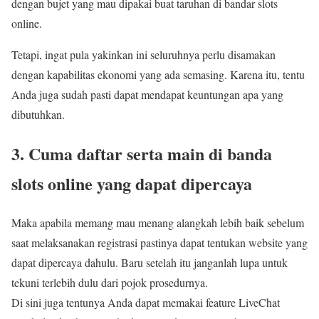
dengan bujet yang mau dipakai buat taruhan di bandar slots
online.
Tetapi, ingat pula yakinkan ini seluruhnya perlu disamakan
dengan kapabilitas ekonomi yang ada semasing. Karena itu, tentu
Anda juga sudah pasti dapat mendapat keuntungan apa yang
dibutuhkan.
3. Cuma daftar serta main di banda
slots online yang dapat dipercaya
Maka apabila memang mau menang alangkah lebih baik sebelum
saat melaksanakan registrasi pastinya dapat tentukan website yang
dapat dipercaya dahulu. Baru setelah itu janganlah lupa untuk
tekuni terlebih dulu dari pojok prosedurnya.
Di sini juga tentunya Anda dapat memakai feature LiveChat