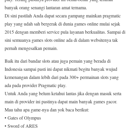
banyak orang senangi lantaran amat ternama.
Di sini pastilah Anda dapat secara gampang mainkan pragmatic
play yang udah sah bergerak di dunia games online mulai sejak
2015 dengan memberi service pula layanan berkualitas. Sampai di
sini semuanya games slots online ada di dalam websitenya tak
pernah mengesalkan pemain.
Baik itu dari bandar slots atau juga pemain yang berada di
Indonesia sampai pasti ini dapat nikmati begitu banyak wujud
kemenangan dalam lebih dari pada 300+ permainan slots yang
ada pada provider Pragmatic play.
Untuk Anda yang belum ketahui lantas jika dengan masuk serta
main di provider ini pastinya dapat main banyak games gacor.
Mau tahu apa game-nya dan yok baca berikut:
• Gates of Olympus
• Sword of ARES