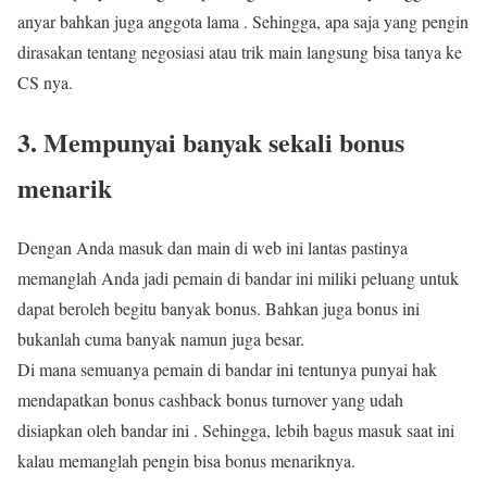
anyar bahkan juga anggota lama . Sehingga, apa saja yang pengin
dirasakan tentang negosiasi atau trik main langsung bisa tanya ke
CS nya.
3. Mempunyai banyak sekali bonus
menarik
Dengan Anda masuk dan main di web ini lantas pastinya
memanglah Anda jadi pemain di bandar ini miliki peluang untuk
dapat beroleh begitu banyak bonus. Bahkan juga bonus ini
bukanlah cuma banyak namun juga besar.
Di mana semuanya pemain di bandar ini tentunya punyai hak
mendapatkan bonus cashback bonus turnover yang udah
disiapkan oleh bandar ini . Sehingga, lebih bagus masuk saat ini
kalau memanglah pengin bisa bonus menariknya.