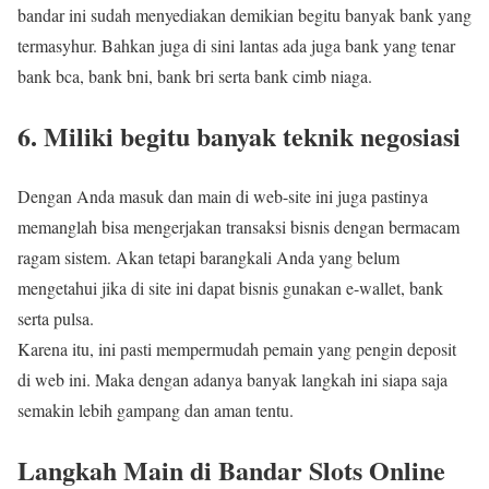
bandar ini sudah menyediakan demikian begitu banyak bank yang
termasyhur. Bahkan juga di sini lantas ada juga bank yang tenar
bank bca, bank bni, bank bri serta bank cimb niaga.
6. Miliki begitu banyak teknik negosiasi
Dengan Anda masuk dan main di web-site ini juga pastinya
memanglah bisa mengerjakan transaksi bisnis dengan bermacam
ragam sistem. Akan tetapi barangkali Anda yang belum
mengetahui jika di site ini dapat bisnis gunakan e-wallet, bank
serta pulsa.
Karena itu, ini pasti mempermudah pemain yang pengin deposit
di web ini. Maka dengan adanya banyak langkah ini siapa saja
semakin lebih gampang dan aman tentu.
Langkah Main di Bandar Slots Online