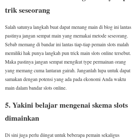
trik seseorang
Salah satunya langkah buat dapat menang main di blog ini lantas
pastinya jangan sempat main yang memakai metode seseorang.
Sebab memang di bandar ini lantas tiap-tiap pemain slots malah
memiliki hak punya langkah pun trick main slots online tersebut.
Maka pastinya jangan sempat mengikut type permainan orang
yang memang cuma lantaran gairah. Janganlah lupa untuk dapat
samakan dengan potensi yang ada pada ekonomi Anda waktu
main dalam bandar slots online.
5. Yakini belajar mengenai skema slots
dimainkan
Di sini juga perlu diingat untuk beberapa pemain sekaligus