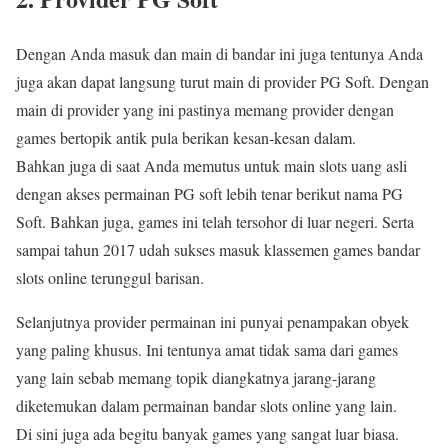
Dengan Anda masuk dan main di bandar ini juga tentunya Anda
juga akan dapat langsung turut main di provider PG Soft. Dengan
main di provider yang ini pastinya memang provider dengan
games bertopik antik pula berikan kesan-kesan dalam.
Bahkan juga di saat Anda memutus untuk main slots uang asli
dengan akses permainan PG soft lebih tenar berikut nama PG
Soft. Bahkan juga, games ini telah tersohor di luar negeri. Serta
sampai tahun 2017 udah sukses masuk klassemen games bandar
slots online terunggul barisan.
Selanjutnya provider permainan ini punyai penampakan obyek
yang paling khusus. Ini tentunya amat tidak sama dari games
yang lain sebab memang topik diangkatnya jarang-jarang
diketemukan dalam permainan bandar slots online yang lain.
Di sini juga ada begitu banyak games yang sangat luar biasa.