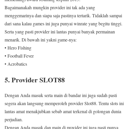
Bagaimanakah mungkin provider ini tak ada yang
menggemarinya dan siapa saja pastinya tertarik. Tidaklah sampai
dari sana kalau games ini juga punyai winrate yang begitu tinggi.
Serta yang pasti provider ini lantas punyai banyak permainan
menarik. Di bawah ini yakni game-nya:
• Hero Fishing
• Football Fever
• Acrobatics
5. Provider SLOT88
Dengan Anda masuk serta main di bandar ini juga sudah pasti
segera akan langsung memperoleh provider Slot88. Tentu slots ini
lantas amat menakjubkan sebab amat terkenal di golongan dunia
perjudian.
Dengan Anda masuk dan main di provider ini juga pasti punya