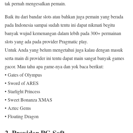
tak pernah mengesalkan pemain.
Baik itu dari bandar slots atau bahkan juga pemain yang berada
pada Indonesia sampai sudah tentu ini dapat nikmati begitu
banyak wujud kemenangan dalam lebih pada 300+ permainan
slots yang ada pada provider Pragmatic play.
Untuk Anda yang belum mengetahui juga kalau dengan masuk
serta main di provider ini tentu dapat main sangat banyak games
gacor. Mau tahu apa game-nya dan yok baca berikut:
• Gates of Olympus
• Sword of ARES
• Starlight Princess
• Sweet Bonanza XMAS
• Aztec Gems
• Floating Dragon
2. Provider PG Soft