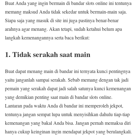
Buat Anda yang ingin bermain di bandar slots online ini tentunya
memang maksud Anda tidak sekedar untuk bermain-main saja.
Siapa saja yang masuk di site ini juga pastinya benar-benar
arahnya agar menang. Akan tetapi, sudah ketahui belum apa
langkah kemenangannya serta baca berikut:
1. Tidak serakah saat main
Buat dapat menang main di bandar ini ternyata kunci pentingnya
yaitu janganlah sampai serakah. Sebab memang dengan tak jadi
pemain yang serakah dapat jadi salah satunya kunci kemenangan
yang demikian penting saat main di bandar slots online.
Lantaran pada waktu Anda di bandar ini memperoleh jekpot,
tentunya jangan sempat lupa untuk menyisihkan dahulu tiap-tiap
kemenangan yang bakal Anda bisa. Jangan pernah memaksa diri
hanya cukup keinginan ingin mendapat jekpot yang berulangkali.