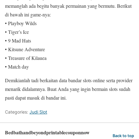
memanglah ada begitu banyak permainan yang bermutu. Berikut
di bawah ini game-nya:
• Playboy Wilds
• Tiger’s Ice
• 9 Mad Hats
• Kitsune Adventure
• Treasure of Kilauea
• Match day
Demikianlah tadi berkaitan data bandar slots online serta provider
menarik didalamnya. Buat Anda yang ingin bermain slots sudah
pasti dapat masuk di bandar ini.
Categories:
Judi Slot
Bedbathandbeyondprintablecouponnow
Back to top