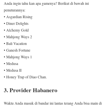
Anda ingin tahu kan apa gamenya? Berikut di bawah ini
penuturannya:
• Asgardian Rising
• Diner Delights
• Alchemy Gold
• Mahjong Ways 2
• Bali Vacation
• Ganesh Fortune
• Mahjong Ways 1
• Medusa
• Medusa II
• Honey Trap of Diao Chan.
3. Provider Habanero
Waktu Anda masuk di bandar ini lantas terang Anda bisa main di