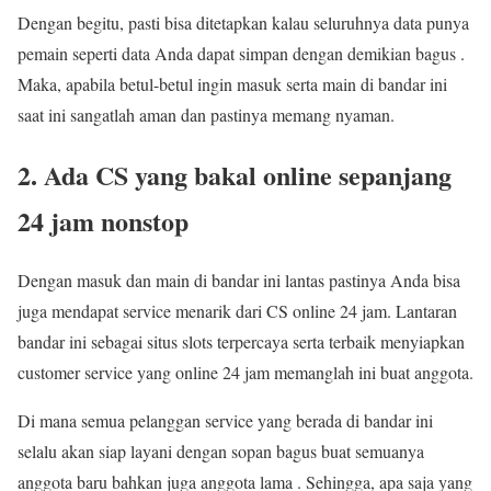
Dengan begitu, pasti bisa ditetapkan kalau seluruhnya data punya
pemain seperti data Anda dapat simpan dengan demikian bagus .
Maka, apabila betul-betul ingin masuk serta main di bandar ini
saat ini sangatlah aman dan pastinya memang nyaman.
2. Ada CS yang bakal online sepanjang
24 jam nonstop
Dengan masuk dan main di bandar ini lantas pastinya Anda bisa
juga mendapat service menarik dari CS online 24 jam. Lantaran
bandar ini sebagai situs slots terpercaya serta terbaik menyiapkan
customer service yang online 24 jam memanglah ini buat anggota.
Di mana semua pelanggan service yang berada di bandar ini
selalu akan siap layani dengan sopan bagus buat semuanya
anggota baru bahkan juga anggota lama . Sehingga, apa saja yang