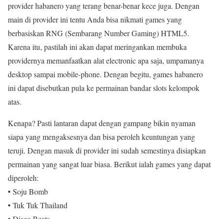
provider habanero yang terang benar-benar kece juga. Dengan
main di provider ini tentu Anda bisa nikmati games yang
berbasiskan RNG (Sembarang Number Gaming) HTML5.
Karena itu, pastilah ini akan dapat meringankan membuka
providernya memanfaatkan alat electronic apa saja, umpamanya
desktop sampai mobile-phone. Dengan begitu, games habanero
ini dapat disebutkan pula ke permainan bandar slots kelompok
atas.
Kenapa? Pasti lantaran dapat dengan gampang bikin nyaman
siapa yang mengaksesnya dan bisa peroleh keuntungan yang
teruji. Dengan masuk di provider ini sudah semestinya disiapkan
permainan yang sangat luar biasa. Berikut ialah games yang dapat
diperoleh:
• Soju Bomb
• Tuk Tuk Thailand
• Disco Beats