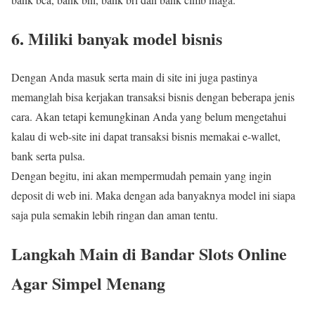
6. Miliki banyak model bisnis
Dengan Anda masuk serta main di site ini juga pastinya
memanglah bisa kerjakan transaksi bisnis dengan beberapa jenis
cara. Akan tetapi kemungkinan Anda yang belum mengetahui
kalau di web-site ini dapat transaksi bisnis memakai e-wallet,
bank serta pulsa.
Dengan begitu, ini akan mempermudah pemain yang ingin
deposit di web ini. Maka dengan ada banyaknya model ini siapa
saja pula semakin lebih ringan dan aman tentu.
Langkah Main di Bandar Slots Online
Agar Simpel Menang