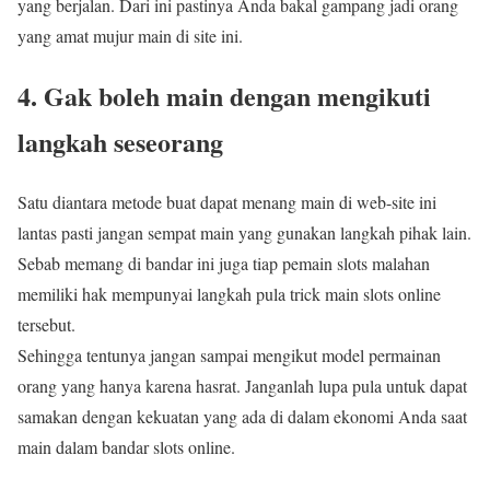
yang berjalan. Dari ini pastinya Anda bakal gampang jadi orang
yang amat mujur main di site ini.
4. Gak boleh main dengan mengikuti
langkah seseorang
Satu diantara metode buat dapat menang main di web-site ini
lantas pasti jangan sempat main yang gunakan langkah pihak lain.
Sebab memang di bandar ini juga tiap pemain slots malahan
memiliki hak mempunyai langkah pula trick main slots online
tersebut.
Sehingga tentunya jangan sampai mengikut model permainan
orang yang hanya karena hasrat. Janganlah lupa pula untuk dapat
samakan dengan kekuatan yang ada di dalam ekonomi Anda saat
main dalam bandar slots online.