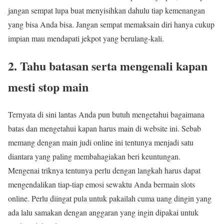
jangan sempat lupa buat menyisihkan dahulu tiap kemenangan
yang bisa Anda bisa. Jangan sempat memaksain diri hanya cukup
impian mau mendapati jekpot yang berulang-kali.
2. Tahu batasan serta mengenali kapan
mesti stop main
Ternyata di sini lantas Anda pun butuh mengetahui bagaimana
batas dan mengetahui kapan harus main di website ini. Sebab
memang dengan main judi online ini tentunya menjadi satu
diantara yang paling membahagiakan beri keuntungan.
Mengenai triknya tentunya perlu dengan langkah harus dapat
mengendalikan tiap-tiap emosi sewaktu Anda bermain slots
online. Perlu diingat pula untuk pakailah cuma uang dingin yang
ada lalu samakan dengan anggaran yang ingin dipakai untuk