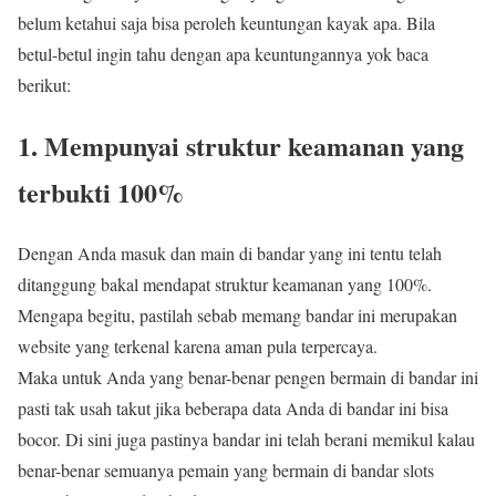
belum ketahui saja bisa peroleh keuntungan kayak apa. Bila
betul-betul ingin tahu dengan apa keuntungannya yok baca
berikut:
1. Mempunyai struktur keamanan yang
terbukti 100%
Dengan Anda masuk dan main di bandar yang ini tentu telah
ditanggung bakal mendapat struktur keamanan yang 100%.
Mengapa begitu, pastilah sebab memang bandar ini merupakan
website yang terkenal karena aman pula terpercaya.
Maka untuk Anda yang benar-benar pengen bermain di bandar ini
pasti tak usah takut jika beberapa data Anda di bandar ini bisa
bocor. Di sini juga pastinya bandar ini telah berani memikul kalau
benar-benar semuanya pemain yang bermain di bandar slots