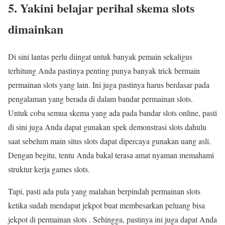
5. Yakini belajar perihal skema slots
dimainkan
Di sini lantas perlu diingat untuk banyak pemain sekaligus
terhitung Anda pastinya penting punya banyak trick bermain
permainan slots yang lain. Ini juga pastinya harus berdasar pada
pengalaman yang berada di dalam bandar permainan slots.
Untuk coba semua skema yang ada pada bandar slots online, pasti
di sini juga Anda dapat gunakan spek demonstrasi slots dahulu
saat sebelum main situs slots dapat dipercaya gunakan uang asli.
Dengan begitu, tentu Anda bakal terasa amat nyaman memahami
struktur kerja games slots.
Tapi, pasti ada pula yang malahan berpindah permainan slots
ketika sudah mendapat jekpot buat membesarkan peluang bisa
jekpot di permainan slots . Sehingga, pastinya ini juga dapat Anda