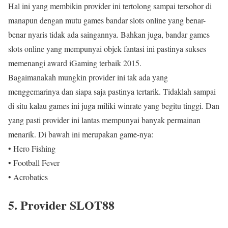
Hal ini yang membikin provider ini tertolong sampai tersohor di
manapun dengan mutu games bandar slots online yang benar-
benar nyaris tidak ada saingannya. Bahkan juga, bandar games
slots online yang mempunyai objek fantasi ini pastinya sukses
memenangi award iGaming terbaik 2015.
Bagaimanakah mungkin provider ini tak ada yang
menggemarinya dan siapa saja pastinya tertarik. Tidaklah sampai
di situ kalau games ini juga miliki winrate yang begitu tinggi. Dan
yang pasti provider ini lantas mempunyai banyak permainan
menarik. Di bawah ini merupakan game-nya:
• Hero Fishing
• Football Fever
• Acrobatics
5. Provider SLOT88