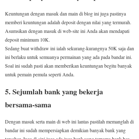
Keuntungan dengan masuk dan main di blog ini juga pastinya
memberi keuntungan adalah deposit dengan nilai yang termurah.
Asumsikan dengan masuk di web-site ini Anda akan mendapati
deposit minimum 10K.
Sedang buat withdraw ini ialah sekurang-kurangnya 50K saja dan
ini berlaku untuk semuanya permainan yang ada pada bandar ini.
Soal ini sudah pasti akan memberikan keuntungan begitu banyak
untuk pemain pemula seperti Anda.
5. Sejumlah bank yang bekerja
bersama-sama
Dengan masuk serta main di web ini lantas pastilah memanglah di
bandar ini sudah mempersiapkan demikian banyak bank yang
tersohor. Juga di sini juga ada juga bank yang ternama bank bca,