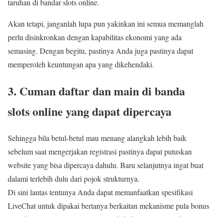
taruhan di bandar slots online.
Akan tetapi, janganlah lupa pun yakinkan ini semua memanglah
perlu disinkronkan dengan kapabilitas ekonomi yang ada
semasing. Dengan begitu, pastinya Anda juga pastinya dapat
memperoleh keuntungan apa yang dikehendaki.
3. Cuman daftar dan main di banda
slots online yang dapat dipercaya
Sehingga bila betul-betul mau menang alangkah lebih baik
sebelum saat mengerjakan registrasi pastinya dapat putuskan
website yang bisa dipercaya dahulu. Baru selanjutnya ingat buat
dalami terlebih dulu dari pojok strukturnya.
Di sini lantas tentunya Anda dapat memanfaatkan spesifikasi
LiveChat untuk dipakai bertanya berkaitan mekanisme pula bonus