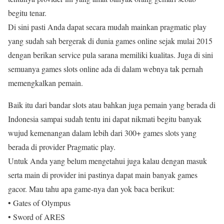
begitu tenar.
Di sini pasti Anda dapat secara mudah mainkan pragmatic play
yang sudah sah bergerak di dunia games online sejak mulai 2015
dengan berikan service pula sarana memiliki kualitas. Juga di sini
semuanya games slots online ada di dalam webnya tak pernah
memengkalkan pemain.
Baik itu dari bandar slots atau bahkan juga pemain yang berada di
Indonesia sampai sudah tentu ini dapat nikmati begitu banyak
wujud kemenangan dalam lebih dari 300+ games slots yang
berada di provider Pragmatic play.
Untuk Anda yang belum mengetahui juga kalau dengan masuk
serta main di provider ini pastinya dapat main banyak games
gacor. Mau tahu apa game-nya dan yok baca berikut:
• Gates of Olympus
• Sword of ARES