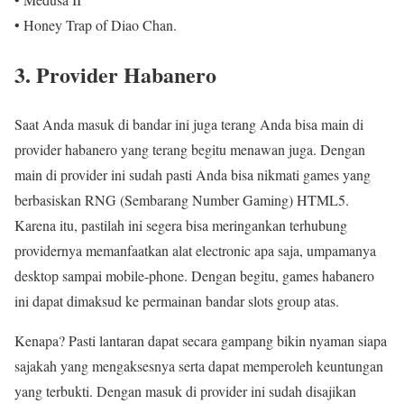
• Honey Trap of Diao Chan.
3. Provider Habanero
Saat Anda masuk di bandar ini juga terang Anda bisa main di
provider habanero yang terang begitu menawan juga. Dengan
main di provider ini sudah pasti Anda bisa nikmati games yang
berbasiskan RNG (Sembarang Number Gaming) HTML5.
Karena itu, pastilah ini segera bisa meringankan terhubung
providernya memanfaatkan alat electronic apa saja, umpamanya
desktop sampai mobile-phone. Dengan begitu, games habanero
ini dapat dimaksud ke permainan bandar slots group atas.
Kenapa? Pasti lantaran dapat secara gampang bikin nyaman siapa
sajakah yang mengaksesnya serta dapat memperoleh keuntungan
yang terbukti. Dengan masuk di provider ini sudah disajikan