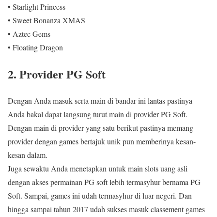
• Starlight Princess
• Sweet Bonanza XMAS
• Aztec Gems
• Floating Dragon
2. Provider PG Soft
Dengan Anda masuk serta main di bandar ini lantas pastinya
Anda bakal dapat langsung turut main di provider PG Soft.
Dengan main di provider yang satu berikut pastinya memang
provider dengan games bertajuk unik pun memberinya kesan-
kesan dalam.
Juga sewaktu Anda menetapkan untuk main slots uang asli
dengan akses permainan PG soft lebih termasyhur bernama PG
Soft. Sampai, games ini udah termasyhur di luar negeri. Dan
hingga sampai tahun 2017 udah sukses masuk classement games