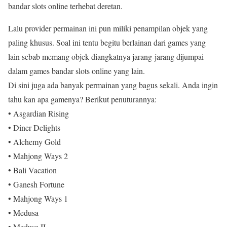
bandar slots online terhebat deretan.
Lalu provider permainan ini pun miliki penampilan objek yang
paling khusus. Soal ini tentu begitu berlainan dari games yang
lain sebab memang objek diangkatnya jarang-jarang dijumpai
dalam games bandar slots online yang lain.
Di sini juga ada banyak permainan yang bagus sekali. Anda ingin
tahu kan apa gamenya? Berikut penuturannya:
• Asgardian Rising
• Diner Delights
• Alchemy Gold
• Mahjong Ways 2
• Bali Vacation
• Ganesh Fortune
• Mahjong Ways 1
• Medusa
• Medusa II