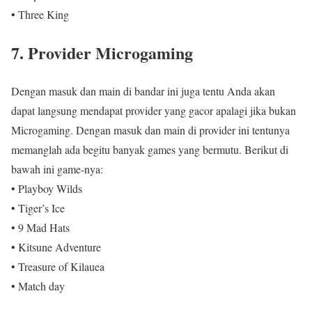
• Three King
7. Provider Microgaming
Dengan masuk dan main di bandar ini juga tentu Anda akan
dapat langsung mendapat provider yang gacor apalagi jika bukan
Microgaming. Dengan masuk dan main di provider ini tentunya
memanglah ada begitu banyak games yang bermutu. Berikut di
bawah ini game-nya:
• Playboy Wilds
• Tiger’s Ice
• 9 Mad Hats
• Kitsune Adventure
• Treasure of Kilauea
• Match day