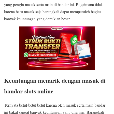
yang pengin masuk serta main di bandar ini. Bagaimana tidak
karena baru masuk saja barangkali dapat memperoleh begitu
banyak keuntungan yang demikian besar.
Keuntungan menarik dengan masuk di
bandar slots online
Ternyata betul-betul betul karena oleh masuk serta main bandar
ini bakal sangat banyak keuntungan yang diterima. Barangkali