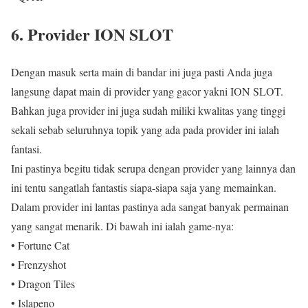
6. Provider ION SLOT
Dengan masuk serta main di bandar ini juga pasti Anda juga
langsung dapat main di provider yang gacor yakni ION SLOT.
Bahkan juga provider ini juga sudah miliki kwalitas yang tinggi
sekali sebab seluruhnya topik yang ada pada provider ini ialah
fantasi.
Ini pastinya begitu tidak serupa dengan provider yang lainnya dan
ini tentu sangatlah fantastis siapa-siapa saja yang memainkan.
Dalam provider ini lantas pastinya ada sangat banyak permainan
yang sangat menarik. Di bawah ini ialah game-nya:
• Fortune Cat
• Frenzyshot
• Dragon Tiles
• Islapeno