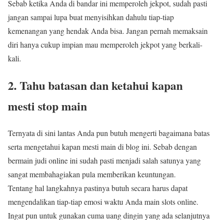
Sebab ketika Anda di bandar ini memperoleh jekpot, sudah pasti
jangan sampai lupa buat menyisihkan dahulu tiap-tiap
kemenangan yang hendak Anda bisa. Jangan pernah memaksain
diri hanya cukup impian mau memperoleh jekpot yang berkali-
kali.
2. Tahu batasan dan ketahui kapan
mesti stop main
Ternyata di sini lantas Anda pun butuh mengerti bagaimana batas
serta mengetahui kapan mesti main di blog ini. Sebab dengan
bermain judi online ini sudah pasti menjadi salah satunya yang
sangat membahagiakan pula memberikan keuntungan.
Tentang hal langkahnya pastinya butuh secara harus dapat
mengendalikan tiap-tiap emosi waktu Anda main slots online.
Ingat pun untuk gunakan cuma uang dingin yang ada selanjutnya