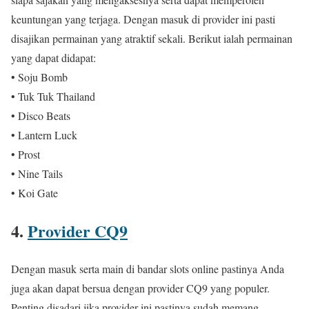
keuntungan yang terjaga. Dengan masuk di provider ini pasti
disajikan permainan yang atraktif sekali. Berikut ialah permainan
yang dapat didapat:
• Soju Bomb
• Tuk Tuk Thailand
• Disco Beats
• Lantern Luck
• Prost
• Nine Tails
• Koi Gate
4.
Provider CQ9
Dengan masuk serta main di bandar slots online pastinya Anda
juga akan dapat bersua dengan provider CQ9 yang populer.
Penting disadari jika provider ini pastinya sudah memang