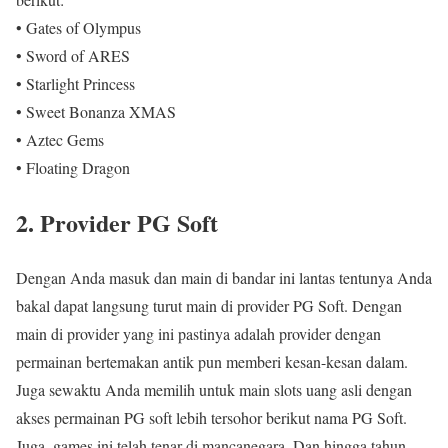
• Gates of Olympus
• Sword of ARES
• Starlight Princess
• Sweet Bonanza XMAS
• Aztec Gems
• Floating Dragon
2. Provider PG Soft
Dengan Anda masuk dan main di bandar ini lantas tentunya Anda
bakal dapat langsung turut main di provider PG Soft. Dengan
main di provider yang ini pastinya adalah provider dengan
permainan bertemakan antik pun memberi kesan-kesan dalam.
Juga sewaktu Anda memilih untuk main slots uang asli dengan
akses permainan PG soft lebih tersohor berikut nama PG Soft.
Juga, games ini telah tenar di mancanegara. Dan hingga tahun