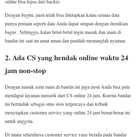
online bisa lepas dari hacker.
Dengan begitu, pasti telah bisa ditetapkan kalau semua data
punya pemain seperti data Anda dapat simpan dengan demikian
bagus . Sehingga, kalau betul-betul ingin masuk dan main di
bandar ini saat ini amat aman dan pastilah memanglah nyaman.
2. Ada CS yang hendak online waktu 24
jam non-stop
Dengan masuk serta main di bandar ini juga pasti Anda bisa pula
mendapat layanan menarik dari CS online 24 jam. Karena bandar
ini bertindak sebagai situs slots terpercaya dan terbaik
menyiapkan customer service yang online 24 jam benar-benar ini
untuk anggota.
Di mana seluruhnya customer service yang berada pada bandar