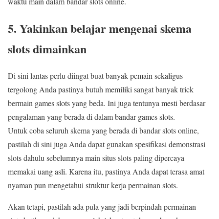
waktu main dalam bandar slots online.
5. Yakinkan belajar mengenai skema
slots dimainkan
Di sini lantas perlu diingat buat banyak pemain sekaligus
tergolong Anda pastinya butuh memiliki sangat banyak trick
bermain games slots yang beda. Ini juga tentunya mesti berdasar
pengalaman yang berada di dalam bandar games slots.
Untuk coba seluruh skema yang berada di bandar slots online,
pastilah di sini juga Anda dapat gunakan spesifikasi demonstrasi
slots dahulu sebelumnya main situs slots paling dipercaya
memakai uang asli. Karena itu, pastinya Anda dapat terasa amat
nyaman pun mengetahui struktur kerja permainan slots.
Akan tetapi, pastilah ada pula yang jadi berpindah permainan