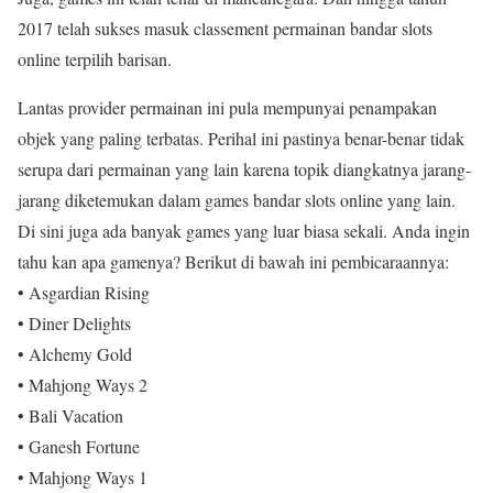
2017 telah sukses masuk classement permainan bandar slots
online terpilih barisan.
Lantas provider permainan ini pula mempunyai penampakan
objek yang paling terbatas. Perihal ini pastinya benar-benar tidak
serupa dari permainan yang lain karena topik diangkatnya jarang-
jarang diketemukan dalam games bandar slots online yang lain.
Di sini juga ada banyak games yang luar biasa sekali. Anda ingin
tahu kan apa gamenya? Berikut di bawah ini pembicaraannya:
• Asgardian Rising
• Diner Delights
• Alchemy Gold
• Mahjong Ways 2
• Bali Vacation
• Ganesh Fortune
• Mahjong Ways 1