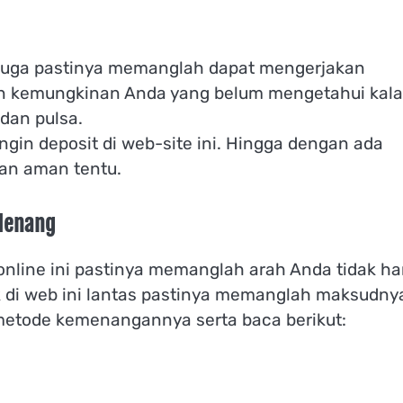
 juga pastinya memanglah dapat mengerjakan
un kemungkinan Anda yang belum mengetahui kala
 dan pulsa.
ngin deposit di web-site ini. Hingga dengan ada
dan aman tentu.
 Menang
 online ini pastinya memanglah arah Anda tidak h
k di web ini lantas pastinya memanglah maksudny
 metode kemenangannya serta baca berikut: