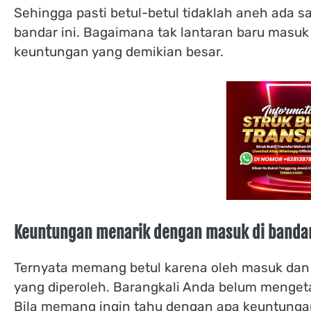
Sehingga pasti betul-betul tidaklah aneh ada 
bandar ini. Bagaimana tak lantaran baru masuk
keuntungan yang demikian besar.
Keuntungan menarik dengan masuk di bandar 
Ternyata memang betul karena oleh masuk dan
yang diperoleh. Barangkali Anda belum menget
Bila memang ingin tahu dengan apa keuntungan