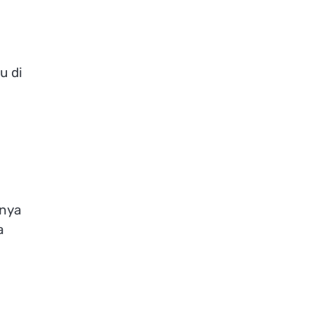
u di
anya
a