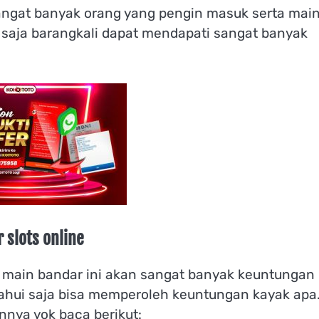
sangat banyak orang yang pengin masuk serta main
 saja barangkali dapat mendapati sangat banyak
slots online
 main bandar ini akan sangat banyak keuntungan
ahui saja bisa memperoleh keuntungan kayak apa
nya yok baca berikut: