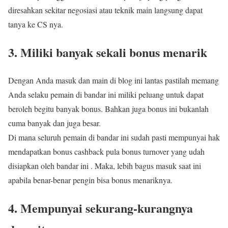
diresahkan sekitar negosiasi atau teknik main langsung dapat
tanya ke CS nya.
3. Miliki banyak sekali bonus menarik
Dengan Anda masuk dan main di blog ini lantas pastilah memang
Anda selaku pemain di bandar ini miliki peluang untuk dapat
beroleh begitu banyak bonus. Bahkan juga bonus ini bukanlah
cuma banyak dan juga besar.
Di mana seluruh pemain di bandar ini sudah pasti mempunyai hak
mendapatkan bonus cashback pula bonus turnover yang udah
disiapkan oleh bandar ini . Maka, lebih bagus masuk saat ini
apabila benar-benar pengin bisa bonus menariknya.
4. Mempunyai sekurang-kurangnya