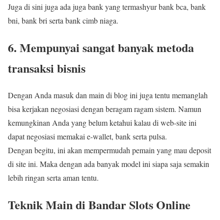
Juga di sini juga ada juga bank yang termashyur bank bca, bank
bni, bank bri serta bank cimb niaga.
6. Mempunyai sangat banyak metoda
transaksi bisnis
Dengan Anda masuk dan main di blog ini juga tentu memanglah
bisa kerjakan negosiasi dengan beragam ragam sistem. Namun
kemungkinan Anda yang belum ketahui kalau di web-site ini
dapat negosiasi memakai e-wallet, bank serta pulsa.
Dengan begitu, ini akan mempermudah pemain yang mau deposit
di site ini. Maka dengan ada banyak model ini siapa saja semakin
lebih ringan serta aman tentu.
Teknik Main di Bandar Slots Online