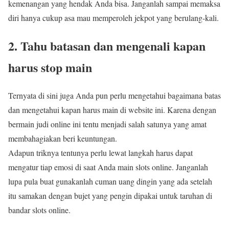
kemenangan yang hendak Anda bisa. Janganlah sampai memaksa
diri hanya cukup asa mau memperoleh jekpot yang berulang-kali.
2. Tahu batasan dan mengenali kapan
harus stop main
Ternyata di sini juga Anda pun perlu mengetahui bagaimana batas
dan mengetahui kapan harus main di website ini. Karena dengan
bermain judi online ini tentu menjadi salah satunya yang amat
membahagiakan beri keuntungan.
Adapun triknya tentunya perlu lewat langkah harus dapat
mengatur tiap emosi di saat Anda main slots online. Janganlah
lupa pula buat gunakanlah cuman uang dingin yang ada setelah
itu samakan dengan bujet yang pengin dipakai untuk taruhan di
bandar slots online.