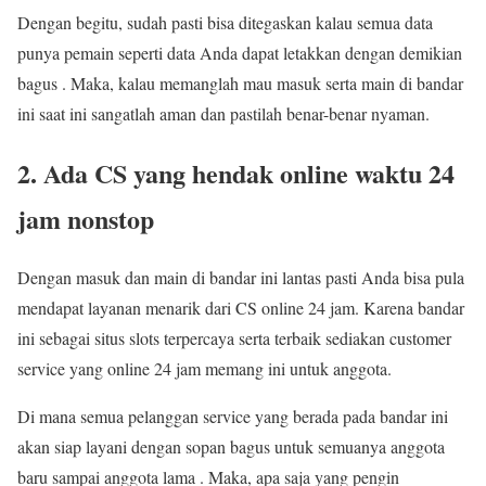
Dengan begitu, sudah pasti bisa ditegaskan kalau semua data
punya pemain seperti data Anda dapat letakkan dengan demikian
bagus . Maka, kalau memanglah mau masuk serta main di bandar
ini saat ini sangatlah aman dan pastilah benar-benar nyaman.
2. Ada CS yang hendak online waktu 24
jam nonstop
Dengan masuk dan main di bandar ini lantas pasti Anda bisa pula
mendapat layanan menarik dari CS online 24 jam. Karena bandar
ini sebagai situs slots terpercaya serta terbaik sediakan customer
service yang online 24 jam memang ini untuk anggota.
Di mana semua pelanggan service yang berada pada bandar ini
akan siap layani dengan sopan bagus untuk semuanya anggota
baru sampai anggota lama . Maka, apa saja yang pengin