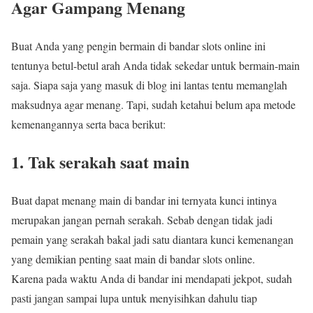
Agar Gampang Menang
Buat Anda yang pengin bermain di bandar slots online ini
tentunya betul-betul arah Anda tidak sekedar untuk bermain-main
saja. Siapa saja yang masuk di blog ini lantas tentu memanglah
maksudnya agar menang. Tapi, sudah ketahui belum apa metode
kemenangannya serta baca berikut:
1. Tak serakah saat main
Buat dapat menang main di bandar ini ternyata kunci intinya
merupakan jangan pernah serakah. Sebab dengan tidak jadi
pemain yang serakah bakal jadi satu diantara kunci kemenangan
yang demikian penting saat main di bandar slots online.
Karena pada waktu Anda di bandar ini mendapati jekpot, sudah
pasti jangan sampai lupa untuk menyisihkan dahulu tiap