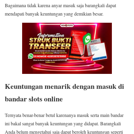
Bagaimana tidak karena anyar masuk saja barangkali dapat
mendapati banyak keuntungan yang demikian besar.
Keuntungan menarik dengan masuk di
bandar slots online
Ternyata benar-benar betul karenanya masuk serta main bandar
ini bakal sangat banyak keuntungan yang didapat. Barangkali
Anda belum mengetahui saja dapat beroleh keuntungan seperti