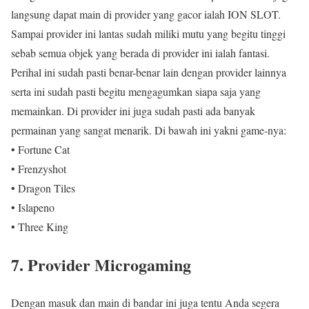
langsung dapat main di provider yang gacor ialah ION SLOT.
Sampai provider ini lantas sudah miliki mutu yang begitu tinggi
sebab semua objek yang berada di provider ini ialah fantasi.
Perihal ini sudah pasti benar-benar lain dengan provider lainnya
serta ini sudah pasti begitu mengagumkan siapa saja yang
memainkan. Di provider ini juga sudah pasti ada banyak
permainan yang sangat menarik. Di bawah ini yakni game-nya:
• Fortune Cat
• Frenzyshot
• Dragon Tiles
• Islapeno
• Three King
7. Provider Microgaming
Dengan masuk dan main di bandar ini juga tentu Anda segera