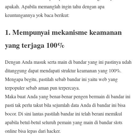
apakah. Apabila memanglah ingin tahu dengan apa
keuntungannya yok baca berikut:
1. Mempunyai mekanisme keamanan
yang terjaga 100%
Dengan Anda masuk serta main di bandar yang ini pastinya udah
ditanggung dapat mendapati struktur keamanan yang 100%.
Mengapa begitu, pastilah sebab bandar ini yaitu web yang
terpopuler sebab aman pun terpercaya.
Maka buat Anda yang benar-benar pengen bermain di bandar ini
pasti tak perlu takut bila sejumlah data Anda di bandar ini bisa
bocor. Di sini lantas pastilah bandar ini telah berani memikul
apabila betul-betul seluruh pemain yang main di bandar slots
online bisa lepas dari hacker.