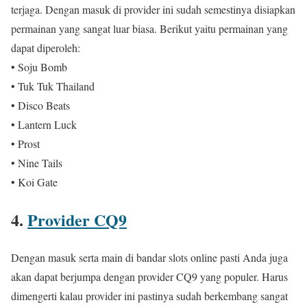
terjaga. Dengan masuk di provider ini sudah semestinya disiapkan
permainan yang sangat luar biasa. Berikut yaitu permainan yang
dapat diperoleh:
• Soju Bomb
• Tuk Tuk Thailand
• Disco Beats
• Lantern Luck
• Prost
• Nine Tails
• Koi Gate
4.
Provider CQ9
Dengan masuk serta main di bandar slots online pasti Anda juga
akan dapat berjumpa dengan provider CQ9 yang populer. Harus
dimengerti kalau provider ini pastinya sudah berkembang sangat