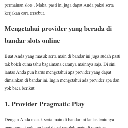
permainan slots . Maka, pasti ini juga dapat Anda pakai serta
kerjakan cara tersebut.
Mengetahui provider yang berada di
bandar slots online
Buat Anda yang masuk serta main di bandar ini juga sudah pasti
tak boleh cuma tahu bagaimana caranya mainnya saja. Di sini
lantas Anda pun harus mengetahui apa provider yang dapat
dimainkan di bandar ini. Ingin mengetahui ada provider apa dan
yok baca berikut:
1. Provider Pragmatic Play
Dengan Anda masuk serta main di bandar ini lantas tentunya
mempunyai peluang buat dapat peroleh main di provider