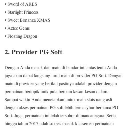
• Sword of ARES
• Starlight Princess
• Sweet Bonanza XMAS
• Aztec Gems
• Floating Dragon
2. Provider PG Soft
Dengan Anda masuk dan main di bandar ini lantas tentu Anda
juga akan dapat langsung turut main di provider PG Soft. Dengan
main di provider yang berikut pastinya adalah provider dengan
permainan bertopik unik pula berikan kesan-kesan dalam.
Sampai waktu Anda menetapkan untuk main slots uang asli
dengan akses permainan PG soft lebih termasyhur bernama PG
Soft. Juga, permainan ini telah tersohor di mancanegara. Serta
hingga tahun 2017 udah sukses masuk klassemen permainan