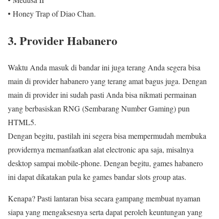
• Honey Trap of Diao Chan.
3. Provider Habanero
Waktu Anda masuk di bandar ini juga terang Anda segera bisa
main di provider habanero yang terang amat bagus juga. Dengan
main di provider ini sudah pasti Anda bisa nikmati permainan
yang berbasiskan RNG (Sembarang Number Gaming) pun
HTML5.
Dengan begitu, pastilah ini segera bisa mempermudah membuka
providernya memanfaatkan alat electronic apa saja, misalnya
desktop sampai mobile-phone. Dengan begitu, games habanero
ini dapat dikatakan pula ke games bandar slots group atas.
Kenapa? Pasti lantaran bisa secara gampang membuat nyaman
siapa yang mengaksesnya serta dapat peroleh keuntungan yang