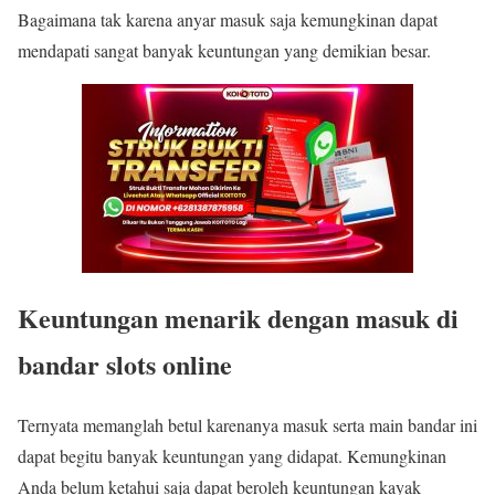
Bagaimana tak karena anyar masuk saja kemungkinan dapat
mendapati sangat banyak keuntungan yang demikian besar.
Keuntungan menarik dengan masuk di
bandar slots online
Ternyata memanglah betul karenanya masuk serta main bandar ini
dapat begitu banyak keuntungan yang didapat. Kemungkinan
Anda belum ketahui saja dapat beroleh keuntungan kayak