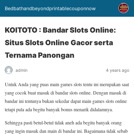
Bedbathandbeyondprintablecouponnow
KOITOTO : Bandar Slots Online:
Situs Slots Online Gacor serta
Ternama Panongan
admin
4 years ago
Untuk Anda yang puas main games slots tentu ini merupakan saat
yang cocok buat masuk di bandar slots online. Dengan masuk di
bandar ini tentunya bukan sekedar dapat main games slots online
tetapi pula ada begitu banyak bonus menarik didalamnya.
Sehingga pasti betul-betul tidak aneh ada begitu banyak orang
yang ingin masuk dan main di bandar ini. Bagaimana tidak sebab