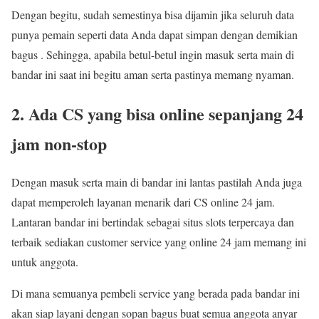
Dengan begitu, sudah semestinya bisa dijamin jika seluruh data
punya pemain seperti data Anda dapat simpan dengan demikian
bagus . Sehingga, apabila betul-betul ingin masuk serta main di
bandar ini saat ini begitu aman serta pastinya memang nyaman.
2. Ada CS yang bisa online sepanjang 24
jam non-stop
Dengan masuk serta main di bandar ini lantas pastilah Anda juga
dapat memperoleh layanan menarik dari CS online 24 jam.
Lantaran bandar ini bertindak sebagai situs slots terpercaya dan
terbaik sediakan customer service yang online 24 jam memang ini
untuk anggota.
Di mana semuanya pembeli service yang berada pada bandar ini
akan siap layani dengan sopan bagus buat semua anggota anyar