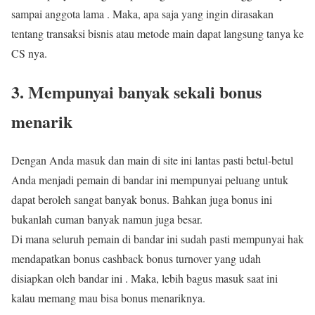
sampai anggota lama . Maka, apa saja yang ingin dirasakan
tentang transaksi bisnis atau metode main dapat langsung tanya ke
CS nya.
3. Mempunyai banyak sekali bonus
menarik
Dengan Anda masuk dan main di site ini lantas pasti betul-betul
Anda menjadi pemain di bandar ini mempunyai peluang untuk
dapat beroleh sangat banyak bonus. Bahkan juga bonus ini
bukanlah cuman banyak namun juga besar.
Di mana seluruh pemain di bandar ini sudah pasti mempunyai hak
mendapatkan bonus cashback bonus turnover yang udah
disiapkan oleh bandar ini . Maka, lebih bagus masuk saat ini
kalau memang mau bisa bonus menariknya.