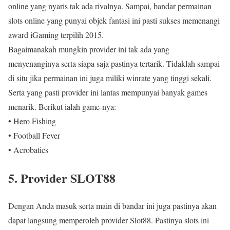
online yang nyaris tak ada rivalnya. Sampai, bandar permainan
slots online yang punyai objek fantasi ini pasti sukses memenangi
award iGaming terpilih 2015.
Bagaimanakah mungkin provider ini tak ada yang
menyenanginya serta siapa saja pastinya tertarik. Tidaklah sampai
di situ jika permainan ini juga miliki winrate yang tinggi sekali.
Serta yang pasti provider ini lantas mempunyai banyak games
menarik. Berikut ialah game-nya:
• Hero Fishing
• Football Fever
• Acrobatics
5. Provider SLOT88
Dengan Anda masuk serta main di bandar ini juga pastinya akan
dapat langsung memperoleh provider Slot88. Pastinya slots ini