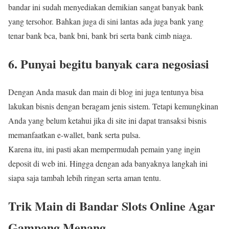
bandar ini sudah menyediakan demikian sangat banyak bank
yang tersohor. Bahkan juga di sini lantas ada juga bank yang
tenar bank bca, bank bni, bank bri serta bank cimb niaga.
6. Punyai begitu banyak cara negosiasi
Dengan Anda masuk dan main di blog ini juga tentunya bisa
lakukan bisnis dengan beragam jenis sistem. Tetapi kemungkinan
Anda yang belum ketahui jika di site ini dapat transaksi bisnis
memanfaatkan e-wallet, bank serta pulsa.
Karena itu, ini pasti akan mempermudah pemain yang ingin
deposit di web ini. Hingga dengan ada banyaknya langkah ini
siapa saja tambah lebih ringan serta aman tentu.
Trik Main di Bandar Slots Online Agar
Gampang Menang