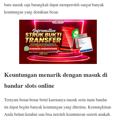
baru masuk saja barangkali dapat memperoleh sangat banyak
keuntungan yang demikian besar.
Keuntungan menarik dengan masuk di
bandar slots online
Ternyata benar-benar betul karenanya masuk serta main bandar
ini dapat begitu banyak keuntungan yang diterima. Kemungkinan
Anda belum ketahui saja bisa peroleh keuntungan seperti apakah.