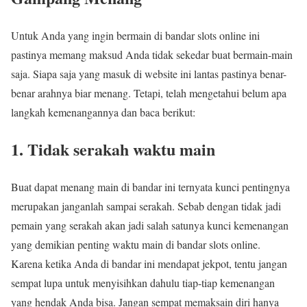
Untuk Anda yang ingin bermain di bandar slots online ini
pastinya memang maksud Anda tidak sekedar buat bermain-main
saja. Siapa saja yang masuk di website ini lantas pastinya benar-
benar arahnya biar menang. Tetapi, telah mengetahui belum apa
langkah kemenangannya dan baca berikut:
1. Tidak serakah waktu main
Buat dapat menang main di bandar ini ternyata kunci pentingnya
merupakan janganlah sampai serakah. Sebab dengan tidak jadi
pemain yang serakah akan jadi salah satunya kunci kemenangan
yang demikian penting waktu main di bandar slots online.
Karena ketika Anda di bandar ini mendapat jekpot, tentu jangan
sempat lupa untuk menyisihkan dahulu tiap-tiap kemenangan
yang hendak Anda bisa. Jangan sempat memaksain diri hanya