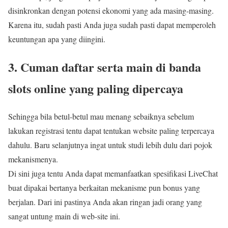
disinkronkan dengan potensi ekonomi yang ada masing-masing.
Karena itu, sudah pasti Anda juga sudah pasti dapat memperoleh
keuntungan apa yang diingini.
3. Cuman daftar serta main di banda
slots online yang paling dipercaya
Sehingga bila betul-betul mau menang sebaiknya sebelum
lakukan registrasi tentu dapat tentukan website paling terpercaya
dahulu. Baru selanjutnya ingat untuk studi lebih dulu dari pojok
mekanismenya.
Di sini juga tentu Anda dapat memanfaatkan spesifikasi LiveChat
buat dipakai bertanya berkaitan mekanisme pun bonus yang
berjalan. Dari ini pastinya Anda akan ringan jadi orang yang
sangat untung main di web-site ini.