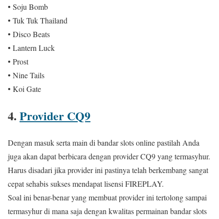
• Soju Bomb
• Tuk Tuk Thailand
• Disco Beats
• Lantern Luck
• Prost
• Nine Tails
• Koi Gate
4.
Provider CQ9
Dengan masuk serta main di bandar slots online pastilah Anda
juga akan dapat berbicara dengan provider CQ9 yang termasyhur.
Harus disadari jika provider ini pastinya telah berkembang sangat
cepat sehabis sukses mendapat lisensi FIREPLAY.
Soal ini benar-benar yang membuat provider ini tertolong sampai
termasyhur di mana saja dengan kwalitas permainan bandar slots