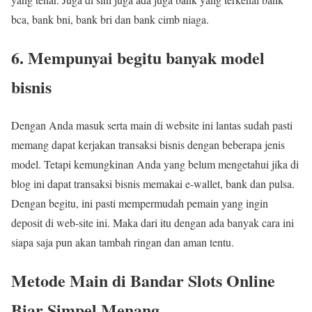
bca, bank bni, bank bri dan bank cimb niaga.
6. Mempunyai begitu banyak model
bisnis
Dengan Anda masuk serta main di website ini lantas sudah pasti
memang dapat kerjakan transaksi bisnis dengan beberapa jenis
model. Tetapi kemungkinan Anda yang belum mengetahui jika di
blog ini dapat transaksi bisnis memakai e-wallet, bank dan pulsa.
Dengan begitu, ini pasti mempermudah pemain yang ingin
deposit di web-site ini. Maka dari itu dengan ada banyak cara ini
siapa saja pun akan tambah ringan dan aman tentu.
Metode Main di Bandar Slots Online
Biar Simpel Menang