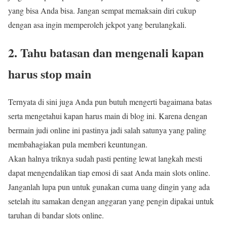
yang bisa Anda bisa. Jangan sempat memaksain diri cukup
dengan asa ingin memperoleh jekpot yang berulangkali.
2. Tahu batasan dan mengenali kapan
harus stop main
Ternyata di sini juga Anda pun butuh mengerti bagaimana batas
serta mengetahui kapan harus main di blog ini. Karena dengan
bermain judi online ini pastinya jadi salah satunya yang paling
membahagiakan pula memberi keuntungan.
Akan halnya triknya sudah pasti penting lewat langkah mesti
dapat mengendalikan tiap emosi di saat Anda main slots online.
Janganlah lupa pun untuk gunakan cuma uang dingin yang ada
setelah itu samakan dengan anggaran yang pengin dipakai untuk
taruhan di bandar slots online.