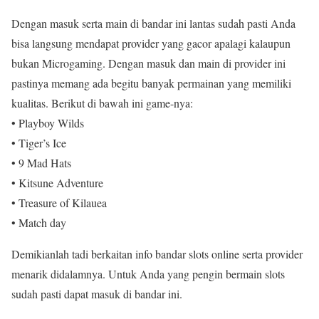
Dengan masuk serta main di bandar ini lantas sudah pasti Anda
bisa langsung mendapat provider yang gacor apalagi kalaupun
bukan Microgaming. Dengan masuk dan main di provider ini
pastinya memang ada begitu banyak permainan yang memiliki
kualitas. Berikut di bawah ini game-nya:
• Playboy Wilds
• Tiger’s Ice
• 9 Mad Hats
• Kitsune Adventure
• Treasure of Kilauea
• Match day
Demikianlah tadi berkaitan info bandar slots online serta provider
menarik didalamnya. Untuk Anda yang pengin bermain slots
sudah pasti dapat masuk di bandar ini.