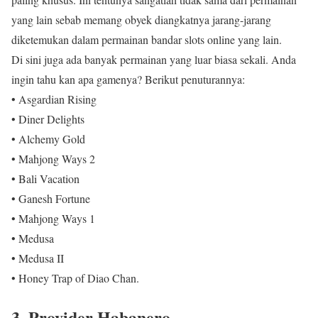
yang lain sebab memang obyek diangkatnya jarang-jarang
diketemukan dalam permainan bandar slots online yang lain.
Di sini juga ada banyak permainan yang luar biasa sekali. Anda
ingin tahu kan apa gamenya? Berikut penuturannya:
• Asgardian Rising
• Diner Delights
• Alchemy Gold
• Mahjong Ways 2
• Bali Vacation
• Ganesh Fortune
• Mahjong Ways 1
• Medusa
• Medusa II
• Honey Trap of Diao Chan.
3. Provider Habanero