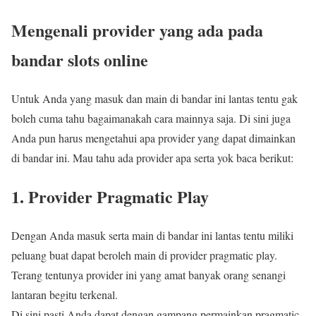
Mengenali provider yang ada pada
bandar slots online
Untuk Anda yang masuk dan main di bandar ini lantas tentu gak
boleh cuma tahu bagaimanakah cara mainnya saja. Di sini juga
Anda pun harus mengetahui apa provider yang dapat dimainkan
di bandar ini. Mau tahu ada provider apa serta yok baca berikut:
1. Provider Pragmatic Play
Dengan Anda masuk serta main di bandar ini lantas tentu miliki
peluang buat dapat beroleh main di provider pragmatic play.
Terang tentunya provider ini yang amat banyak orang senangi
lantaran begitu terkenal.
Di sini pasti Anda dapat dengan gampang permainkan pragmatic