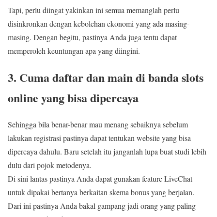
Tapi, perlu diingat yakinkan ini semua memanglah perlu
disinkronkan dengan kebolehan ekonomi yang ada masing-
masing. Dengan begitu, pastinya Anda juga tentu dapat
memperoleh keuntungan apa yang diingini.
3. Cuma daftar dan main di banda slots
online yang bisa dipercaya
Sehingga bila benar-benar mau menang sebaiknya sebelum
lakukan registrasi pastinya dapat tentukan website yang bisa
dipercaya dahulu. Baru setelah itu janganlah lupa buat studi lebih
dulu dari pojok metodenya.
Di sini lantas pastinya Anda dapat gunakan feature LiveChat
untuk dipakai bertanya berkaitan skema bonus yang berjalan.
Dari ini pastinya Anda bakal gampang jadi orang yang paling