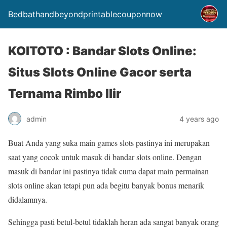
Bedbathandbeyondprintablecouponnow
KOITOTO : Bandar Slots Online:
Situs Slots Online Gacor serta
Ternama Rimbo Ilir
admin
4 years ago
Buat Anda yang suka main games slots pastinya ini merupakan
saat yang cocok untuk masuk di bandar slots online. Dengan
masuk di bandar ini pastinya tidak cuma dapat main permainan
slots online akan tetapi pun ada begitu banyak bonus menarik
didalamnya.
Sehingga pasti betul-betul tidaklah heran ada sangat banyak orang