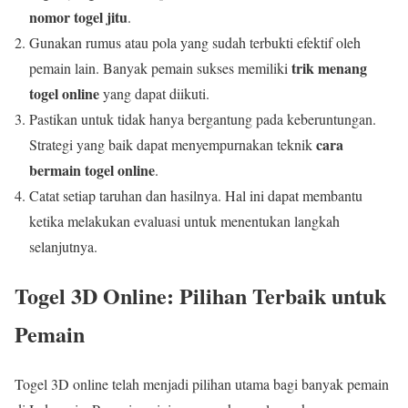
nomor togel jitu
.
Gunakan rumus atau pola yang sudah terbukti efektif oleh
trik menang
pemain lain. Banyak pemain sukses memiliki
togel online
yang dapat diikuti.
Pastikan untuk tidak hanya bergantung pada keberuntungan.
cara
Strategi yang baik dapat menyempurnakan teknik
bermain togel online
.
Catat setiap taruhan dan hasilnya. Hal ini dapat membantu
ketika melakukan evaluasi untuk menentukan langkah
selanjutnya.
Togel 3D Online: Pilihan Terbaik untuk
Pemain
Togel 3D online telah menjadi pilihan utama bagi banyak pemain