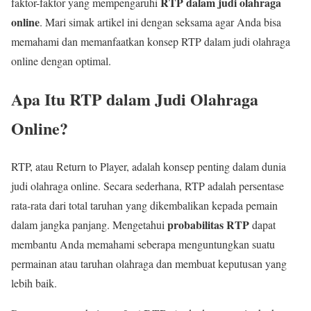
RTP dalam judi olahraga
faktor-faktor yang mempengaruhi
online
. Mari simak artikel ini dengan seksama agar Anda bisa
memahami dan memanfaatkan konsep RTP dalam judi olahraga
online dengan optimal.
Apa Itu RTP dalam Judi Olahraga
Online?
RTP, atau Return to Player, adalah konsep penting dalam dunia
judi olahraga online. Secara sederhana, RTP adalah persentase
rata-rata dari total taruhan yang dikembalikan kepada pemain
probabilitas RTP
dalam jangka panjang. Mengetahui
dapat
membantu Anda memahami seberapa menguntungkan suatu
permainan atau taruhan olahraga dan membuat keputusan yang
lebih baik.