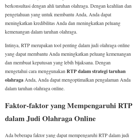
berkonsultasi dengan ahli taruhan olahraga. Dengan keahlian dan
pengetahuan yang untuk membantu Anda, Anda dapat
meningkatkan kredibilitas Anda dan meningkatkan peluang
kemenangan dalam taruhan olahraga.
Intinya, RTP merupakan tool penting dalam judi olahraga online
yang dapat membantu Anda meningkatkan peluang kemenangan
dan membuat keputusan yang lebih bijaksana. Dengan
RTP dalam strategi taruhan
mengetahui cara menggunakan
olahraga
Anda, Anda dapat mengoptimalkan pengalaman Anda
dalam taruhan olahraga online.
Faktor-faktor yang Mempengaruhi RTP
dalam Judi Olahraga Online
Ada beberapa faktor yang dapat mempengaruhi RTP dalam judi