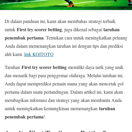
Di dalam panduan ini, kami akan membahas strategi terbaik
First try scorer betting
taruhan
untuk
, juga dikenal sebagai
penembak pertama
. Temukan cara untuk meningkatkan peluang
Anda dalam memenangkan taruhan ini dengan tips dan prediksi
ahli kami.
link KOITOTO
First try scorer betting
Taruhan
memiliki daya tarik yang unik
dan menarik bagi para penggemar olahraga. Melalui taruhan ini,
Anda dapat memprediksi pemain mana yang akan mencetak gol
pertama dalam suatu pertandingan. Dalam artikel ini, kami akan
membagikan informasi dan strategi yang akan membantu Anda
taruhan
untuk meningkatkan kemungkinan memenangkan
penembak pertama
!