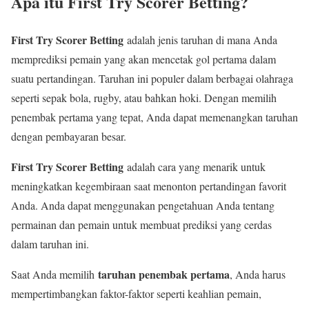
Apa itu First Try Scorer Betting?
First Try Scorer Betting
adalah jenis taruhan di mana Anda
memprediksi pemain yang akan mencetak gol pertama dalam
suatu pertandingan. Taruhan ini populer dalam berbagai olahraga
seperti sepak bola, rugby, atau bahkan hoki. Dengan memilih
penembak pertama yang tepat, Anda dapat memenangkan taruhan
dengan pembayaran besar.
First Try Scorer Betting
adalah cara yang menarik untuk
meningkatkan kegembiraan saat menonton pertandingan favorit
Anda. Anda dapat menggunakan pengetahuan Anda tentang
permainan dan pemain untuk membuat prediksi yang cerdas
dalam taruhan ini.
taruhan penembak pertama
Saat Anda memilih
, Anda harus
mempertimbangkan faktor-faktor seperti keahlian pemain,