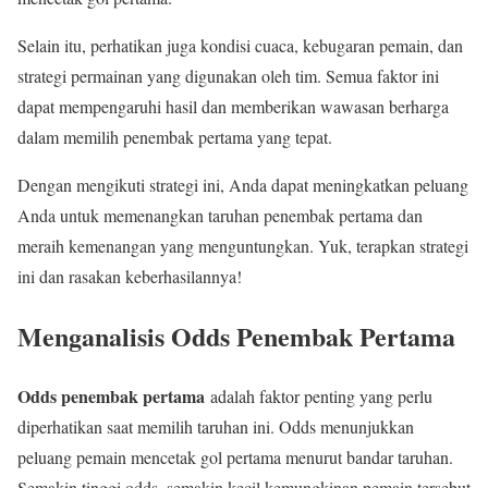
Selain itu, perhatikan juga kondisi cuaca, kebugaran pemain, dan
strategi permainan yang digunakan oleh tim. Semua faktor ini
dapat mempengaruhi hasil dan memberikan wawasan berharga
dalam memilih penembak pertama yang tepat.
Dengan mengikuti strategi ini, Anda dapat meningkatkan peluang
Anda untuk memenangkan taruhan penembak pertama dan
meraih kemenangan yang menguntungkan. Yuk, terapkan strategi
ini dan rasakan keberhasilannya!
Menganalisis Odds Penembak Pertama
Odds penembak pertama
adalah faktor penting yang perlu
diperhatikan saat memilih taruhan ini. Odds menunjukkan
peluang pemain mencetak gol pertama menurut bandar taruhan.
Semakin tinggi odds, semakin kecil kemungkinan pemain tersebut