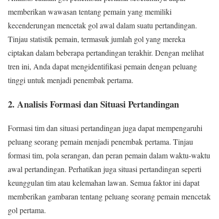
memberikan wawasan tentang pemain yang memiliki
kecenderungan mencetak gol awal dalam suatu pertandingan.
Tinjau statistik pemain, termasuk jumlah gol yang mereka
ciptakan dalam beberapa pertandingan terakhir. Dengan melihat
tren ini, Anda dapat mengidentifikasi pemain dengan peluang
tinggi untuk menjadi penembak pertama.
2. Analisis Formasi dan Situasi Pertandingan
Formasi tim dan situasi pertandingan juga dapat mempengaruhi
peluang seorang pemain menjadi penembak pertama. Tinjau
formasi tim, pola serangan, dan peran pemain dalam waktu-waktu
awal pertandingan. Perhatikan juga situasi pertandingan seperti
keunggulan tim atau kelemahan lawan. Semua faktor ini dapat
memberikan gambaran tentang peluang seorang pemain mencetak
gol pertama.