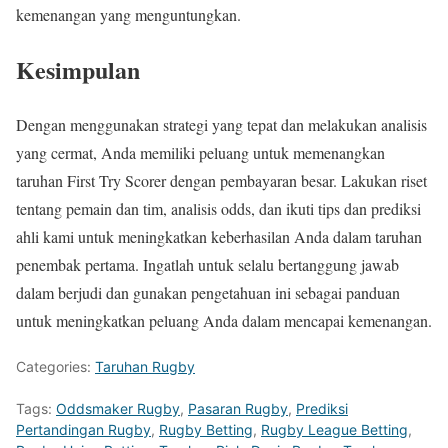
kemenangan yang menguntungkan.
Kesimpulan
Dengan menggunakan strategi yang tepat dan melakukan analisis
yang cermat, Anda memiliki peluang untuk memenangkan
taruhan First Try Scorer dengan pembayaran besar. Lakukan riset
tentang pemain dan tim, analisis odds, dan ikuti tips dan prediksi
ahli kami untuk meningkatkan keberhasilan Anda dalam taruhan
penembak pertama. Ingatlah untuk selalu bertanggung jawab
dalam berjudi dan gunakan pengetahuan ini sebagai panduan
untuk meningkatkan peluang Anda dalam mencapai kemenangan.
Categories:
Taruhan Rugby
Tags:
Oddsmaker Rugby
,
Pasaran Rugby
,
Prediksi
Pertandingan Rugby
,
Rugby Betting
,
Rugby League Betting
,