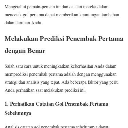
Mengetahui pemain-pemain ini dan catatan mereka dalam
mencetak gol pertama dapat memberikan keuntungan tambahan
dalam taruhan Anda.
Melakukan Prediksi Penembak Pertama
dengan Benar
Salah satu cara untuk meningkatkan keberhasilan Anda dalam
memprediksi penembak pertama adalah dengan menggunakan
strategi dan analisis yang tepat. Ada beberapa faktor yang perlu
Anda perhatikan saat melakukan prediksi ini.
1. Perhatikan Catatan Gol Penembak Pertama
Sebelumnya
Analisis catatan gol penembak pertama sebelumnya dapat