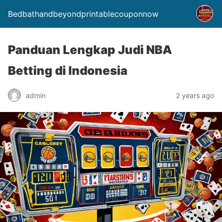
Bedbathandbeyondprintablecouponnow
Panduan Lengkap Judi NBA
Betting di Indonesia
admin
2 years ago