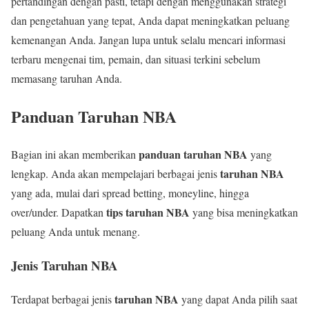
pertandingan dengan pasti, tetapi dengan menggunakan strategi
dan pengetahuan yang tepat, Anda dapat meningkatkan peluang
kemenangan Anda. Jangan lupa untuk selalu mencari informasi
terbaru mengenai tim, pemain, dan situasi terkini sebelum
memasang taruhan Anda.
Panduan Taruhan NBA
panduan taruhan NBA
Bagian ini akan memberikan
yang
taruhan NBA
lengkap. Anda akan mempelajari berbagai jenis
yang ada, mulai dari spread betting, moneyline, hingga
tips taruhan NBA
over/under. Dapatkan
yang bisa meningkatkan
peluang Anda untuk menang.
Jenis Taruhan NBA
taruhan NBA
Terdapat berbagai jenis
yang dapat Anda pilih saat