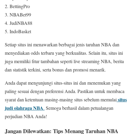
BettingPro
NBABet99
JudiNBA88
IndoBasket
Setiap situs ini menawarkan berbagai jenis taruhan NBA dan
menyediakan odds terbaru yang berkualitas. Selain itu, situs ini
juga memiliki fitur tambahan seperti live streaming NBA, berita
dan statistik terkini, serta bonus dan promosi menarik.
Anda dapat mengunjungi situs-situs ini dan menemukan yang
paling sesuai dengan preferensi Anda. Pastikan untuk membaca
situs
syarat dan ketentuan masing-masing situs sebelum memulai
judi olahraga NBA
.
Semoga berhasil dalam petualangan
perjudian NBA Anda!
Jangan Dilewatkan: Tips Menang Taruhan NBA