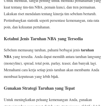
Untuk memulai, sangat penting untuk memiliki pemahaman yang
kuat tentang tim-tim NBA, pemain kunci, dan tren permainan.
Lakukan riset mendalam tentang kinerja tim sebelum bertaruh.
Pertimbangkan statistik seperti persentase kemenangan, rata-rata
poin, dan kekuatan pertahanan.
Ketahui Jenis Taruhan NBA yang Tersedia
taruhan
Sebelum memasang taruhan, pahami berbagai jenis
NBA
yang tersedia. Anda dapat memilih antara taruhan langsung
(moneyline), spread, total poin, parlay, teaser, dan banyak lagi.
Memahami cara kerja setiap jenis taruhan akan membantu Anda
membuat keputusan yang lebih bijak.
Gunakan Strategi Taruhan yang Tepat
Untuk meningkatkan peluang kemenangan Anda, gunakan