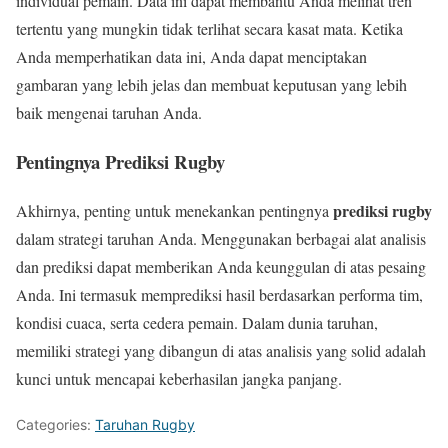
individual pemain. Data ini dapat membantu Anda melihat tren
tertentu yang mungkin tidak terlihat secara kasat mata. Ketika
Anda memperhatikan data ini, Anda dapat menciptakan
gambaran yang lebih jelas dan membuat keputusan yang lebih
baik mengenai taruhan Anda.
Pentingnya Prediksi Rugby
prediksi rugby
Akhirnya, penting untuk menekankan pentingnya
dalam strategi taruhan Anda. Menggunakan berbagai alat analisis
dan prediksi dapat memberikan Anda keunggulan di atas pesaing
Anda. Ini termasuk memprediksi hasil berdasarkan performa tim,
kondisi cuaca, serta cedera pemain. Dalam dunia taruhan,
memiliki strategi yang dibangun di atas analisis yang solid adalah
kunci untuk mencapai keberhasilan jangka panjang.
Categories:
Taruhan Rugby