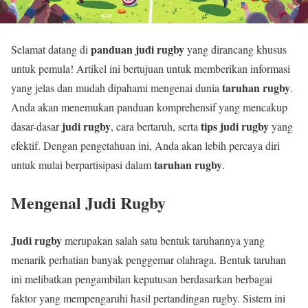
panduan judi rugby
Selamat datang di
yang dirancang khusus
untuk pemula! Artikel ini bertujuan untuk memberikan informasi
taruhan rugby
yang jelas dan mudah dipahami mengenai dunia
.
Anda akan menemukan panduan komprehensif yang mencakup
judi rugby
tips judi rugby
dasar-dasar
, cara bertaruh, serta
yang
efektif. Dengan pengetahuan ini, Anda akan lebih percaya diri
taruhan rugby
untuk mulai berpartisipasi dalam
.
Mengenal Judi Rugby
Judi rugby
merupakan salah satu bentuk taruhannya yang
menarik perhatian banyak penggemar olahraga. Bentuk taruhan
ini melibatkan pengambilan keputusan berdasarkan berbagai
faktor yang mempengaruhi hasil pertandingan rugby. Sistem ini