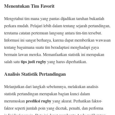
Menentukan Tim Favorit
Mengetahui tim mana yang pantas dijadikan taruhan bukanlah
perkara mudah. Pelajari lebih dalam tentang sejarah pertandingan,
terutama catatan pertemuan langsung antara tim-tim tersebut.
Informasi ini sangat berharga, karena dapat memberikan wawasan
tentang bagaimana suatu tim beradaptasi menghadapi gaya
bermain lawan mereka. Memanfaatkan statistik ini merupakan
tips judi rugby
salah satu
yang harus diperhatikan.
Analisis Statistik Pertandingan
Melanjutkan dari langkah sebelumnya, melakukan analisis
statistik pertandingan merupakan bagian kunci dalam
prediksi rugby
merumuskan
yang akurat. Perhatikan faktor-
faktor seperti jumlah poin yang dicetak, penalti, dan performa