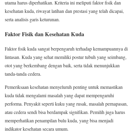
utama harus diperhatikan. Kriteria ini meliputi faktor fisik dan
kesehatan kuda, riwayat latihan dan prestasi yang telah dicapai,
serta analisis garis keturunan.
Faktor Fisik dan Kesehatan Kuda
Faktor fisik kuda sangat berpengaruh terhadap kemampuannya di
lintasan. Kuda yang sehat memiliki postur tubuh yang seimbang,
otot yang berkembang dengan baik, serta tidak menunjukkan
tanda-tanda cedera.
Pemeriksaan kesehatan menyeluruh penting untuk memastikan
kuda tidak mengalami masalah yang dapat mempengaruhi
performa. Penyakit seperti kuku yang rusak, masalah pernapasan,
atau cedera sendi bisa berdampak signifikan. Pemilih juga harus
memperhatikan penampilan bulu kuda, yang bisa menjadi
indikator kesehatan secara umum.