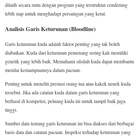
dilatih secara rutin dengan program yang terstruktur cenderung
lebih siap untuk menghadapi persaingan yang ketat.
Analisis Garis Keturunan (Bloodline)
Garis keturunan kuda adalah faktor penting yang tak boleh
diabaikan. Kuda dari keturunan pemenang sering kali memiliki
genetik yang lebih baik. Memahami silsilah kuda dapat membantu
menilai kemampuannya dalam pacuan.
Penting untuk meneliti prestasi orang tua atau kakek nenek kuda
tersebut. Jika ada catatan kuda dalam garis keturunan yang
berhasil di kompetisi, peluang kuda ini untuk tampil baik juga
tinggi.
Sumber data tentang garis keturunan ini bisa diakses dari berbagai
basis data dan catatan pacuan. Inspeksi terhadap keturunan yang