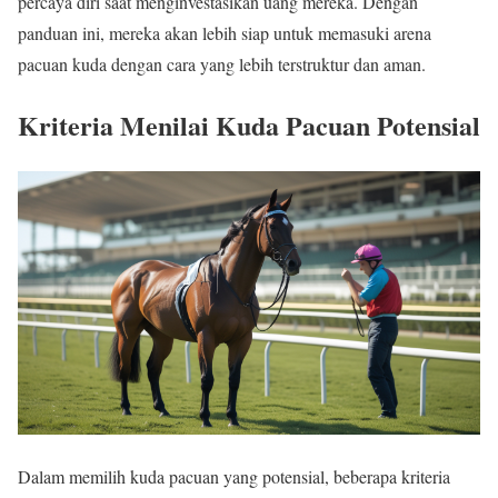
percaya diri saat menginvestasikan uang mereka. Dengan
panduan ini, mereka akan lebih siap untuk memasuki arena
pacuan kuda dengan cara yang lebih terstruktur dan aman.
Kriteria Menilai Kuda Pacuan Potensial
Dalam memilih kuda pacuan yang potensial, beberapa kriteria