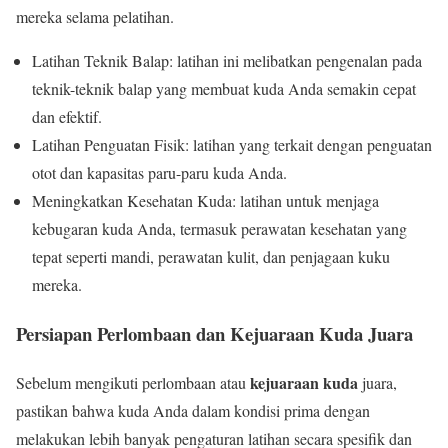
mereka selama pelatihan.
Latihan Teknik Balap: latihan ini melibatkan pengenalan pada
teknik-teknik balap yang membuat kuda Anda semakin cepat
dan efektif.
Latihan Penguatan Fisik: latihan yang terkait dengan penguatan
otot dan kapasitas paru-paru kuda Anda.
Meningkatkan Kesehatan Kuda: latihan untuk menjaga
kebugaran kuda Anda, termasuk perawatan kesehatan yang
tepat seperti mandi, perawatan kulit, dan penjagaan kuku
mereka.
Persiapan Perlombaan dan Kejuaraan Kuda Juara
kejuaraan kuda
Sebelum mengikuti perlombaan atau
juara,
pastikan bahwa kuda Anda dalam kondisi prima dengan
melakukan lebih banyak pengaturan latihan secara spesifik dan