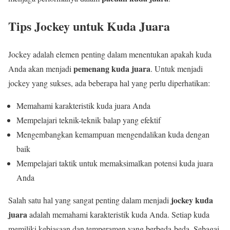
Tips Jockey untuk Kuda Juara
Jockey adalah elemen penting dalam menentukan apakah kuda
pemenang kuda juara
Anda akan menjadi
. Untuk menjadi
jockey yang sukses, ada beberapa hal yang perlu diperhatikan:
Memahami karakteristik kuda juara Anda
Mempelajari teknik-teknik balap yang efektif
Mengembangkan kemampuan mengendalikan kuda dengan
baik
Mempelajari taktik untuk memaksimalkan potensi kuda juara
Anda
jockey kuda
Salah satu hal yang sangat penting dalam menjadi
juara
adalah memahami karakteristik kuda Anda. Setiap kuda
memiliki kebiasaan dan temperamen yang berbeda-beda. Sebagai