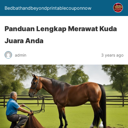
Bedbathandbeyondprintablecouponnow
Panduan Lengkap Merawat Kuda
Juara Anda
admin
3 years ago