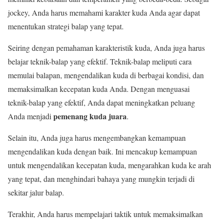
jockey, Anda harus memahami karakter kuda Anda agar dapat
menentukan strategi balap yang tepat.
Seiring dengan pemahaman karakteristik kuda, Anda juga harus
belajar teknik-balap yang efektif. Teknik-balap meliputi cara
memulai balapan, mengendalikan kuda di berbagai kondisi, dan
memaksimalkan kecepatan kuda Anda. Dengan menguasai
teknik-balap yang efektif, Anda dapat meningkatkan peluang
pemenang kuda juara
Anda menjadi
.
Selain itu, Anda juga harus mengembangkan kemampuan
mengendalikan kuda dengan baik. Ini mencakup kemampuan
untuk mengendalikan kecepatan kuda, mengarahkan kuda ke arah
yang tepat, dan menghindari bahaya yang mungkin terjadi di
sekitar jalur balap.
Terakhir, Anda harus mempelajari taktik untuk memaksimalkan