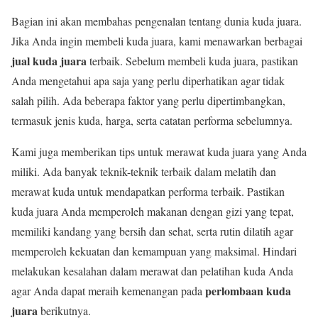
Bagian ini akan membahas pengenalan tentang dunia kuda juara.
Jika Anda ingin membeli kuda juara, kami menawarkan berbagai
jual kuda juara
terbaik. Sebelum membeli kuda juara, pastikan
Anda mengetahui apa saja yang perlu diperhatikan agar tidak
salah pilih. Ada beberapa faktor yang perlu dipertimbangkan,
termasuk jenis kuda, harga, serta catatan performa sebelumnya.
Kami juga memberikan tips untuk merawat kuda juara yang Anda
miliki. Ada banyak teknik-teknik terbaik dalam melatih dan
merawat kuda untuk mendapatkan performa terbaik. Pastikan
kuda juara Anda memperoleh makanan dengan gizi yang tepat,
memiliki kandang yang bersih dan sehat, serta rutin dilatih agar
memperoleh kekuatan dan kemampuan yang maksimal. Hindari
melakukan kesalahan dalam merawat dan pelatihan kuda Anda
perlombaan kuda
agar Anda dapat meraih kemenangan pada
juara
berikutnya.