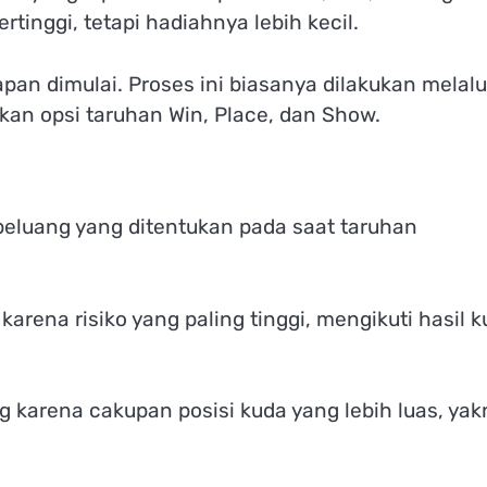
tinggi, tetapi hadiahnya lebih kecil.
n dimulai. Proses ini biasanya dilakukan melalu
kan opsi taruhan Win, Place, dan Show.
eluang yang ditentukan pada saat taruhan
rena risiko yang paling tinggi, mengikuti hasil 
arena cakupan posisi kuda yang lebih luas, yak