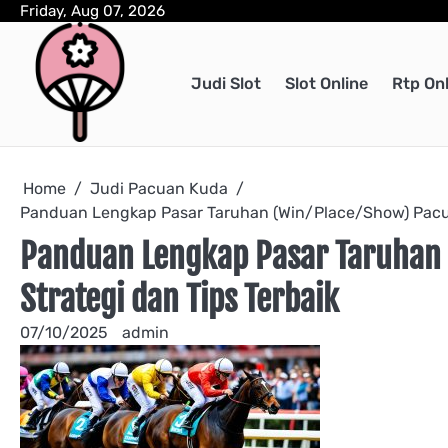
Skip
Friday, Aug 07, 2026
to
content
Judi Slot
Slot Online
Rtp Onl
Home
Judi Pacuan Kuda
Panduan Lengkap Pasar Taruhan (Win/Place/Show) Pacuan
Panduan Lengkap Pasar Taruhan 
Strategi dan Tips Terbaik
07/10/2025
admin