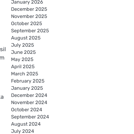
January 2026
December 2025
November 2025
October 2025
September 2025
August 2025
July 2025
sil
June 2025
am
May 2025
April 2025
March 2025
February 2025
January 2025
December 2024
ka
November 2024
October 2024
September 2024
August 2024
July 2024