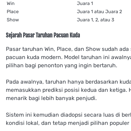
Win
Juara 1
Place
Juara 1 atau Juara 2
Show
Juara 1, 2, atau 3
Sejarah Pasar Taruhan Pacuan Kuda
Pasar taruhan Win, Place, dan Show sudah ada 
pacuan kuda modern. Model taruhan ini awaln
pilihan bagi penonton yang ingin bertaruh.
Pada awalnya, taruhan hanya berdasarkan ku
memasukkan prediksi posisi kedua dan ketiga. H
menarik bagi lebih banyak penjudi.
Sistem ini kemudian diadopsi secara luas di b
kondisi lokal, dan tetap menjadi pilihan popul