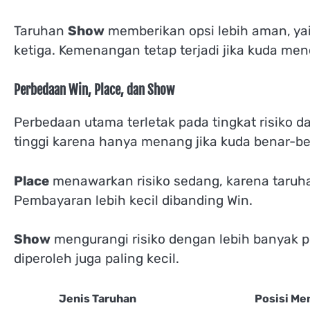
Taruhan
Show
memberikan opsi lebih aman, yait
ketiga. Kemenangan tetap terjadi jika kuda menc
Perbedaan Win, Place, dan Show
Perbedaan utama terletak pada tingkat risiko 
tinggi karena hanya menang jika kuda benar-ben
Place
menawarkan risiko sedang, karena taruha
Pembayaran lebih kecil dibanding Win.
Show
mengurangi risiko dengan lebih banyak 
diperoleh juga paling kecil.
Jenis Taruhan
Posisi Me