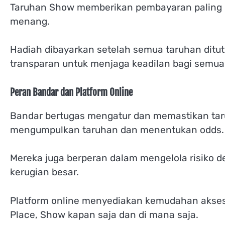
Taruhan Show memberikan pembayaran paling ke
menang.
Hadiah dibayarkan setelah semua taruhan ditut
transparan untuk menjaga keadilan bagi semua
Peran Bandar dan Platform Online
Bandar bertugas mengatur dan memastikan taru
mengumpulkan taruhan dan menentukan odds.
Mereka juga berperan dalam mengelola risiko
kerugian besar.
Platform online menyediakan kemudahan akse
Place, Show kapan saja dan di mana saja.