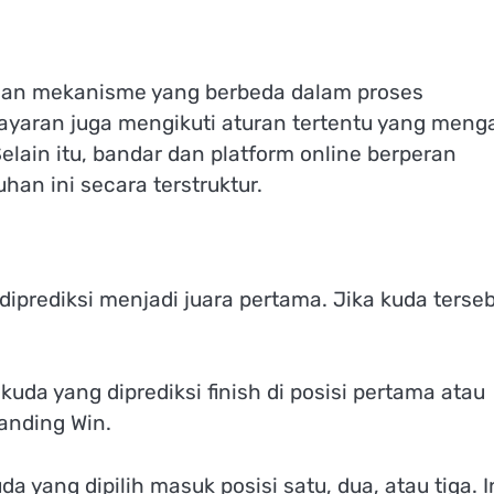
 dan mekanisme yang berbeda dalam proses
aran juga mengikuti aturan tertentu yang meng
lain itu, bandar dan platform online berperan
han ini secara terstruktur.
diprediksi menjadi juara pertama. Jika kuda terse
da yang diprediksi finish di posisi pertama atau
banding Win.
yang dipilih masuk posisi satu, dua, atau tiga. I