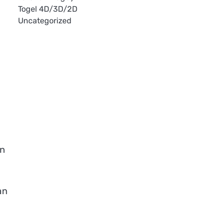
Togel 4D/3D/2D
Uncategorized
an
an