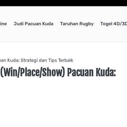
ine
Judi Pacuan Kuda
Taruhan Rugby
Togel 4D/3
 Kuda: Strategi dan Tips Terbaik
(Win/Place/Show) Pacuan Kuda: