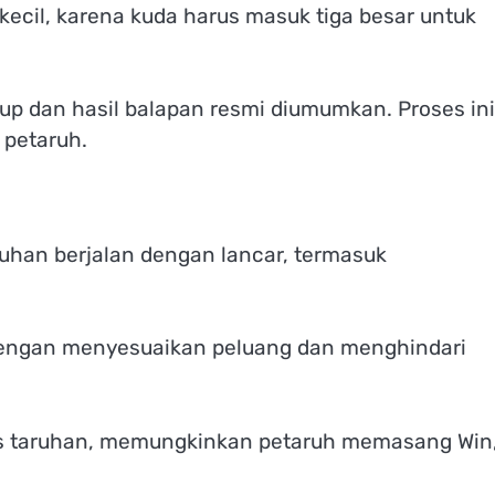
cil, karena kuda harus masuk tiga besar untuk
up dan hasil balapan resmi diumumkan. Proses ini
 petaruh.
han berjalan dengan lancar, termasuk
 dengan menyesuaikan peluang dan menghindari
s taruhan, memungkinkan petaruh memasang Win