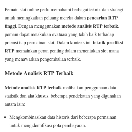
Pemain slot online perlu memahami berbagai teknik dan strategi
pencarian RTP
untuk meningkatkan peluang mereka dalam
tinggi
metode analisis RTP terbaik
. Dengan menggunakan
,
pemain dapat melakukan evaluasi yang lebih baik terhadap
teknik prediksi
potensi tiap permainan slot. Dalam konteks ini,
RTP
memainkan peran penting dalam menentukan slot mana
yang menawarkan pengembalian terbaik.
Metode Analisis RTP Terbaik
Metode analisis RTP terbaik
melibatkan penggunaan data
statistik dan alat khusus. beberapa pendekatan yang digunakan
antara lain:
Mengkombinasikan data historis dari beberapa permainan
untuk mengidentifikasi pola pembayaran.