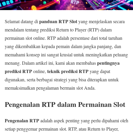
panduan RTP Slot
Selamat datang di
yang menjelaskan secara
mendalam tentang prediksi Return to Player (RTP) dalam
permainan slot online. RTP adalah persentase dari total taruhan
yang dikembalikan kepada pemain dalam jangka panjang, dan
memahami konsep ini sangat krusial untuk meningkatkan peluang
pentingnya
menang. Dalam artikel ini, kami akan membahas
prediksi RTP
teknik prediksi RTP
online,
yang dapat
digunakan, serta berbagai strategi yang bisa diterapkan untuk
memaksimalkan pengalaman bermain slot Anda.
Pengenalan RTP dalam Permainan Slot
Pengenalan RTP
adalah aspek penting yang perlu dipahami oleh
setiap penggemar permainan slot. RTP, atau Return to Player,