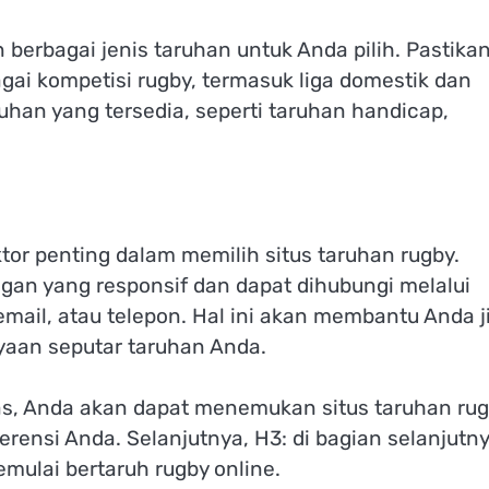
erbagai jenis taruhan untuk Anda pilih. Pastika
gai kompetisi rugby, termasuk liga domestik dan
taruhan yang tersedia, seperti taruhan handicap,
tor penting dalam memilih situs taruhan rugby.
ggan yang responsif dan dapat dihubungi melalui
 email, atau telepon. Hal ini akan membantu Anda j
yaan seputar taruhan Anda.
as, Anda akan dapat menemukan situs taruhan ru
rensi Anda. Selanjutnya, H3: di bagian selanjutny
ulai bertaruh rugby online.