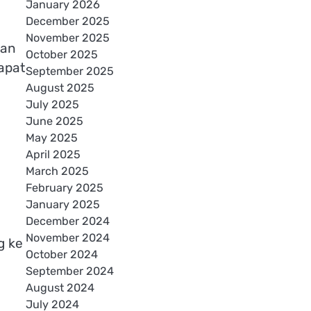
January 2026
December 2025
November 2025
han
October 2025
apat
September 2025
August 2025
July 2025
June 2025
May 2025
April 2025
March 2025
February 2025
January 2025
December 2024
November 2024
g ke
October 2024
September 2024
August 2024
July 2024