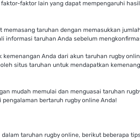
 faktor-faktor lain yang dapat mempengaruhi hasil
pat memasang taruhan dengan memasukkan jumla
li informasi taruhan Anda sebelum mengkonfirmas
k kemenangan Anda dari akun taruhan rugby onli
an oleh situs taruhan untuk mendapatkan kemenan
ngan mudah memulai dan menguasai taruhan rugb
i pengalaman bertaruh rugby online Anda!
alam taruhan rugby online, berikut beberapa tip