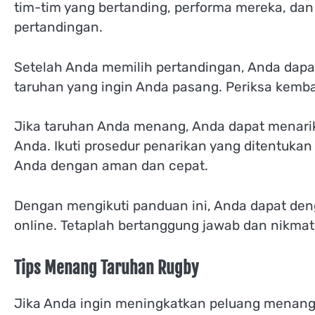
tim-tim yang bertanding, performa mereka, dan
pertandingan.
Setelah Anda memilih pertandingan, Anda da
taruhan yang ingin Anda pasang. Periksa kemba
Jika taruhan Anda menang, Anda dapat menari
Anda. Ikuti prosedur penarikan yang ditentuk
Anda dengan aman dan cepat.
Dengan mengikuti panduan ini, Anda dapat de
online. Tetaplah bertanggung jawab dan nikmat
Tips Menang Taruhan Rugby
Jika Anda ingin meningkatkan peluang menang d