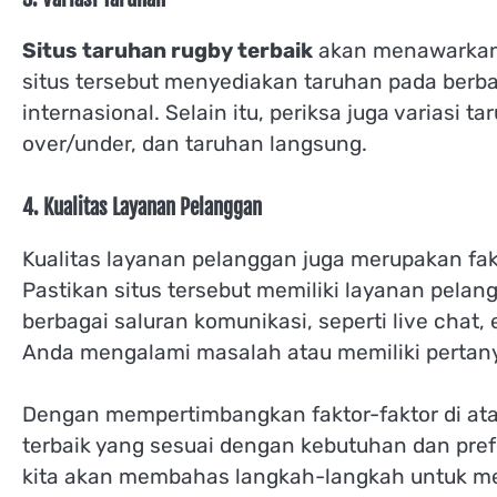
Situs taruhan rugby terbaik
akan menawarkan b
situs tersebut menyediakan taruhan pada berba
internasional. Selain itu, periksa juga variasi 
over/under, dan taruhan langsung.
4. Kualitas Layanan Pelanggan
Kualitas layanan pelanggan juga merupakan fak
Pastikan situs tersebut memiliki layanan pelan
berbagai saluran komunikasi, seperti live chat,
Anda mengalami masalah atau memiliki pertan
Dengan mempertimbangkan faktor-faktor di at
terbaik yang sesuai dengan kebutuhan dan prefe
kita akan membahas langkah-langkah untuk mem