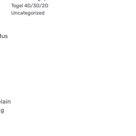
Togel 4D/3D/2D
Uncategorized
tus
lain
ng