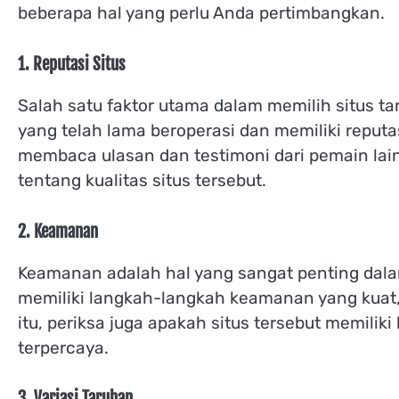
beberapa hal yang perlu Anda pertimbangkan.
1. Reputasi Situs
Salah satu faktor utama dalam memilih situs ta
yang telah lama beroperasi dan memiliki reputa
membaca ulasan dan testimoni dari pemain lai
tentang kualitas situs tersebut.
2. Keamanan
Keamanan adalah hal yang sangat penting dalam
memiliki langkah-langkah keamanan yang kuat, s
itu, periksa juga apakah situs tersebut memiliki 
terpercaya.
3. Variasi Taruhan