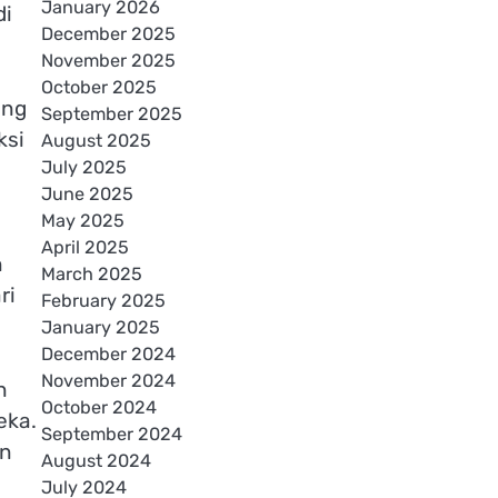
January 2026
di
December 2025
November 2025
October 2025
ang
September 2025
ksi
August 2025
July 2025
June 2025
May 2025
April 2025
n
March 2025
ri
February 2025
January 2025
December 2024
November 2024
n
October 2024
eka.
September 2024
an
August 2024
July 2024