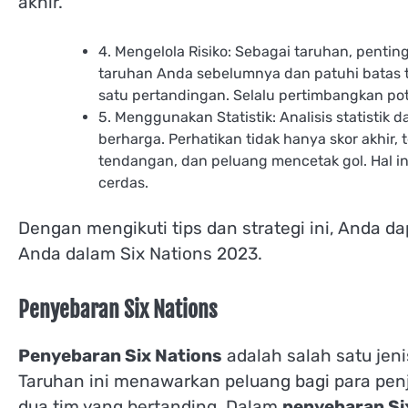
akhir.
4. Mengelola Risiko: Sebagai taruhan, penting
taruhan Anda sebelumnya dan patuhi batas 
satu pertandingan. Selalu pertimbangkan pot
5. Menggunakan Statistik: Analisis statist
berharga. Perhatikan tidak hanya skor akhir, t
tendangan, dan peluang mencetak gol. Hal 
cerdas.
Dengan mengikuti tips dan strategi ini, Anda 
Anda dalam Six Nations 2023.
Penyebaran Six Nations
Penyebaran Six Nations
adalah salah satu jeni
Taruhan ini menawarkan peluang bagi para pen
dua tim yang bertanding. Dalam
penyebaran Si