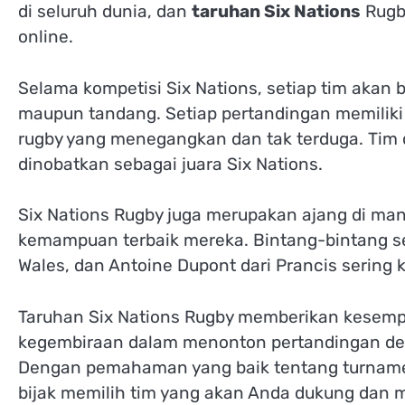
di seluruh dunia, dan
taruhan Six Nations
Rugby
online.
Selama kompetisi Six Nations, setiap tim akan
maupun tandang. Setiap pertandingan memiliki 
rugby yang menegangkan dan tak terduga. Tim
dinobatkan sebagai juara Six Nations.
Six Nations Rugby juga merupakan ajang di ma
kemampuan terbaik mereka. Bintang-bintang sepe
Wales, dan Antoine Dupont dari Prancis sering 
Taruhan Six Nations Rugby memberikan kesem
kegembiraan dalam menonton pertandingan de
Dengan pemahaman yang baik tentang turnamen 
bijak memilih tim yang akan Anda dukung dan