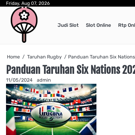
Skip
Friday, Aug 07, 2026
to
content
Judi Slot
Slot Online
Rtp Onl
Home
Taruhan Rugby
Panduan Taruhan Six Nations
Panduan Taruhan Six Nations 20
11/05/2024
admin