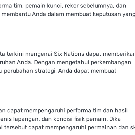
forma tim, pemain kunci, rekor sebelumnya, dan
akan membantu Anda dalam membuat keputusan yan
rita terkini mengenai Six Nations dapat memberika
taruhan Anda. Dengan mengetahui perkembangan
au perubahan strategi, Anda dapat membuat
an dapat mempengaruhi performa tim dan hasil
enis lapangan, dan kondisi fisik pemain. Jika
al tersebut dapat mempengaruhi permainan dan s