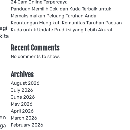
24 Jam Online Terpercaya
Panduan Memilih Joki dan Kuda Terbaik untuk
Memaksimalkan Peluang Taruhan Anda
Keuntungan Mengikuti Komunitas Taruhan Pacuan
egi
Kuda untuk Update Prediksi yang Lebih Akurat
kita
Recent Comments
No comments to show.
Archives
August 2026
July 2026
June 2026
May 2026
April 2026
men
March 2026
February 2026
aga