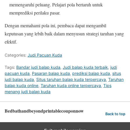
memengaruhi peluang. Pelajari pola bertaruh untuk
memprediksi perilaku pasar.
Dengan memahami pola ini, pembaca dapat mengambil
keputusan yang lebih baik dalam menyusun strategi taruhan yang
efektif.
Categories:
Judi Pacuan Kuda
Tags:
Bandar judi balap kuda
,
Judi balap kuda terbaik
,
judi
pacuan kuda
,
Pasaran balap kuda
,
prediksi balap kuda
,
situs
judi balap kuda
,
Situs taruhan balap kuda terpercaya
,
Taruhan
balap kuda online
,
Taruhan kuda online terpercaya
,
Tips
menang judi balap kuda
Bedbathandbeyondprintablecouponnow
Back to top