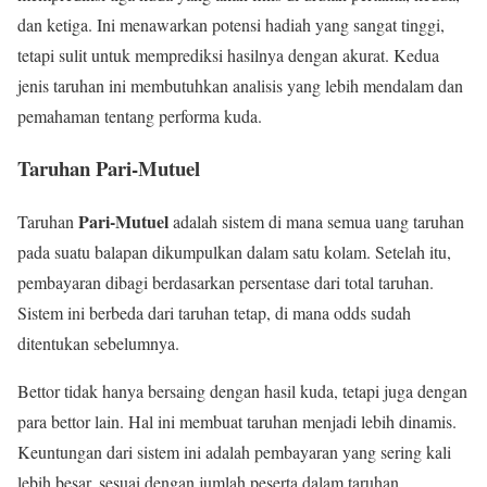
dan ketiga. Ini menawarkan potensi hadiah yang sangat tinggi,
tetapi sulit untuk memprediksi hasilnya dengan akurat. Kedua
jenis taruhan ini membutuhkan analisis yang lebih mendalam dan
pemahaman tentang performa kuda.
Taruhan Pari-Mutuel
Pari-Mutuel
Taruhan
adalah sistem di mana semua uang taruhan
pada suatu balapan dikumpulkan dalam satu kolam. Setelah itu,
pembayaran dibagi berdasarkan persentase dari total taruhan.
Sistem ini berbeda dari taruhan tetap, di mana odds sudah
ditentukan sebelumnya.
Bettor tidak hanya bersaing dengan hasil kuda, tetapi juga dengan
para bettor lain. Hal ini membuat taruhan menjadi lebih dinamis.
Keuntungan dari sistem ini adalah pembayaran yang sering kali
lebih besar, sesuai dengan jumlah peserta dalam taruhan.