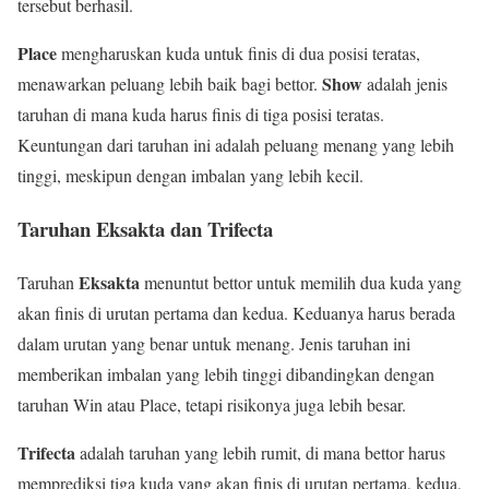
tersebut berhasil.
Place
mengharuskan kuda untuk finis di dua posisi teratas,
Show
menawarkan peluang lebih baik bagi bettor.
adalah jenis
taruhan di mana kuda harus finis di tiga posisi teratas.
Keuntungan dari taruhan ini adalah peluang menang yang lebih
tinggi, meskipun dengan imbalan yang lebih kecil.
Taruhan Eksakta dan Trifecta
Eksakta
Taruhan
menuntut bettor untuk memilih dua kuda yang
akan finis di urutan pertama dan kedua. Keduanya harus berada
dalam urutan yang benar untuk menang. Jenis taruhan ini
memberikan imbalan yang lebih tinggi dibandingkan dengan
taruhan Win atau Place, tetapi risikonya juga lebih besar.
Trifecta
adalah taruhan yang lebih rumit, di mana bettor harus
memprediksi tiga kuda yang akan finis di urutan pertama, kedua,