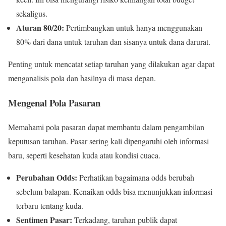
sekaligus.
Aturan 80/20:
Pertimbangkan untuk hanya menggunakan
80% dari dana untuk taruhan dan sisanya untuk dana darurat.
Penting untuk mencatat setiap taruhan yang dilakukan agar dapat
menganalisis pola dan hasilnya di masa depan.
Mengenal Pola Pasaran
Memahami pola pasaran dapat membantu dalam pengambilan
keputusan taruhan. Pasar sering kali dipengaruhi oleh informasi
baru, seperti kesehatan kuda atau kondisi cuaca.
Perubahan Odds:
Perhatikan bagaimana odds berubah
sebelum balapan. Kenaikan odds bisa menunjukkan informasi
terbaru tentang kuda.
Sentimen Pasar:
Terkadang, taruhan publik dapat