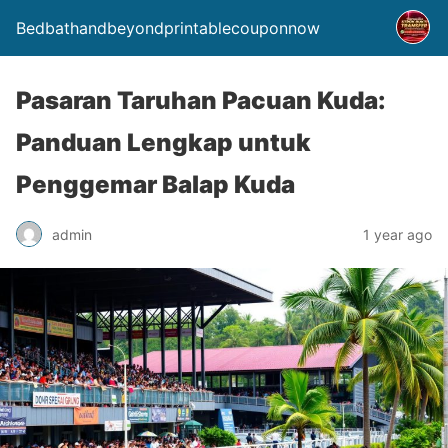
Bedbathandbeyondprintablecouponnow
Pasaran Taruhan Pacuan Kuda:
Panduan Lengkap untuk
Penggemar Balap Kuda
admin
1 year ago