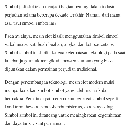
Simbol judi slot telah menjadi bagian penting dalam industri
perjudian selama beberapa dekade terakhir. Namun, dari mana
asal-usul simbol-simbol ini?
Pada awalnya, mesin slot klasik menggunakan simbol-simbol
sederhana seperti buah-buahan, angka, dan bel berdentang.
Simbol-simbol ini dipilih karena keterbatasan teknologi pada saat
itu, dan juga untuk mengikuti tema-tema umum yang biasa
digunakan dalam permainan perjudian tradisional.
Dengan perkembangan teknologi, mesin slot modern mulai
memperkenalkan simbol-simbol yang lebih menarik dan
bermakna. Pemain dapat menemukan berbagai simbol seperti
karakterm, hewan, benda-benda misterius, dan banyak lagi.
Simbol-simbol ini dirancang untuk meningkatkan kegembiraan
dan daya tarik visual permainan.