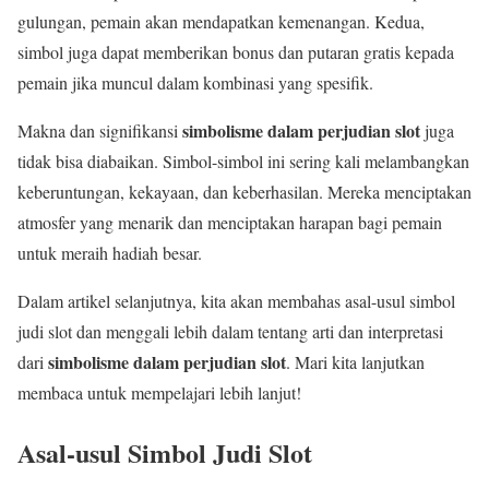
gulungan, pemain akan mendapatkan kemenangan. Kedua,
simbol juga dapat memberikan bonus dan putaran gratis kepada
pemain jika muncul dalam kombinasi yang spesifik.
simbolisme dalam perjudian slot
Makna dan signifikansi
juga
tidak bisa diabaikan. Simbol-simbol ini sering kali melambangkan
keberuntungan, kekayaan, dan keberhasilan. Mereka menciptakan
atmosfer yang menarik dan menciptakan harapan bagi pemain
untuk meraih hadiah besar.
Dalam artikel selanjutnya, kita akan membahas asal-usul simbol
judi slot dan menggali lebih dalam tentang arti dan interpretasi
simbolisme dalam perjudian slot
dari
. Mari kita lanjutkan
membaca untuk mempelajari lebih lanjut!
Asal-usul Simbol Judi Slot