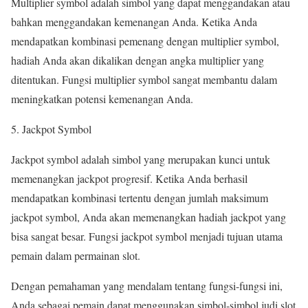
Multiplier symbol adalah simbol yang dapat menggandakan atau
bahkan menggandakan kemenangan Anda. Ketika Anda
mendapatkan kombinasi pemenang dengan multiplier symbol,
hadiah Anda akan dikalikan dengan angka multiplier yang
ditentukan. Fungsi multiplier symbol sangat membantu dalam
meningkatkan potensi kemenangan Anda.
5. Jackpot Symbol
Jackpot symbol adalah simbol yang merupakan kunci untuk
memenangkan jackpot progresif. Ketika Anda berhasil
mendapatkan kombinasi tertentu dengan jumlah maksimum
jackpot symbol, Anda akan memenangkan hadiah jackpot yang
bisa sangat besar. Fungsi jackpot symbol menjadi tujuan utama
pemain dalam permainan slot.
Dengan pemahaman yang mendalam tentang fungsi-fungsi ini,
Anda sebagai pemain dapat menggunakan simbol-simbol judi slot