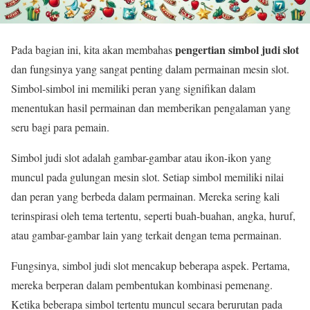
pengertian simbol judi slot
Pada bagian ini, kita akan membahas
dan fungsinya yang sangat penting dalam permainan mesin slot.
Simbol-simbol ini memiliki peran yang signifikan dalam
menentukan hasil permainan dan memberikan pengalaman yang
seru bagi para pemain.
Simbol judi slot adalah gambar-gambar atau ikon-ikon yang
muncul pada gulungan mesin slot. Setiap simbol memiliki nilai
dan peran yang berbeda dalam permainan. Mereka sering kali
terinspirasi oleh tema tertentu, seperti buah-buahan, angka, huruf,
atau gambar-gambar lain yang terkait dengan tema permainan.
Fungsinya, simbol judi slot mencakup beberapa aspek. Pertama,
mereka berperan dalam pembentukan kombinasi pemenang.
Ketika beberapa simbol tertentu muncul secara berurutan pada