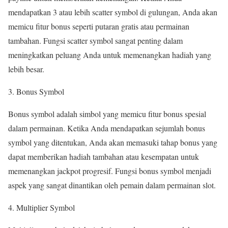
mendapatkan 3 atau lebih scatter symbol di gulungan, Anda akan
memicu fitur bonus seperti putaran gratis atau permainan
tambahan. Fungsi scatter symbol sangat penting dalam
meningkatkan peluang Anda untuk memenangkan hadiah yang
lebih besar.
3. Bonus Symbol
Bonus symbol adalah simbol yang memicu fitur bonus spesial
dalam permainan. Ketika Anda mendapatkan sejumlah bonus
symbol yang ditentukan, Anda akan memasuki tahap bonus yang
dapat memberikan hadiah tambahan atau kesempatan untuk
memenangkan jackpot progresif. Fungsi bonus symbol menjadi
aspek yang sangat dinantikan oleh pemain dalam permainan slot.
4. Multiplier Symbol