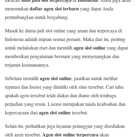
daftar agen slot terbaru
menemukan
yang dapat Anda
pertimbangkan untuk bergabung.
Masuk ke dunia judi slot online yang aman dan terpercaya di
Indonesia adalah impian semua pemain. Maka dari itu, penting
agen slot online
untuk melakukan riset dan memilih
yang dapat
memberikan pengalaman bermain yang menyenangkan dan
terjamin keamanannya.
agen slot online
Sebelum memilih
, pastikan untuk melihat
reputasi dan lisensi yang dimiliki oleh situs tersebut. Cari tahu
apakah agen tersebut telah diakui dan diatur oleh lembaga
perjudian yang resmi. Lisensi merupakan tanda keabsahan dan
agen slot online
kepercayaan dari
tersebut.
Selain itu, perhatikan juga layanan pelanggan yang disediakan
Agen slot online terpercaya
oleh agen tersebut.
akan