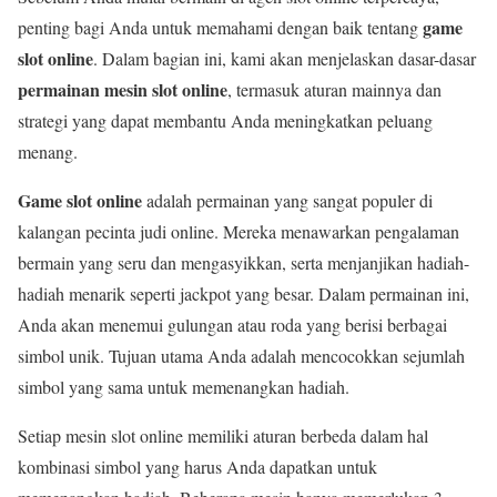
game
penting bagi Anda untuk memahami dengan baik tentang
slot online
. Dalam bagian ini, kami akan menjelaskan dasar-dasar
permainan mesin slot online
, termasuk aturan mainnya dan
strategi yang dapat membantu Anda meningkatkan peluang
menang.
Game slot online
adalah permainan yang sangat populer di
kalangan pecinta judi online. Mereka menawarkan pengalaman
bermain yang seru dan mengasyikkan, serta menjanjikan hadiah-
hadiah menarik seperti jackpot yang besar. Dalam permainan ini,
Anda akan menemui gulungan atau roda yang berisi berbagai
simbol unik. Tujuan utama Anda adalah mencocokkan sejumlah
simbol yang sama untuk memenangkan hadiah.
Setiap mesin slot online memiliki aturan berbeda dalam hal
kombinasi simbol yang harus Anda dapatkan untuk