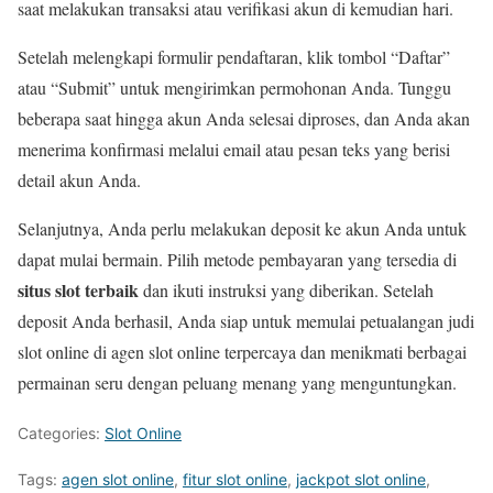
saat melakukan transaksi atau verifikasi akun di kemudian hari.
Setelah melengkapi formulir pendaftaran, klik tombol “Daftar”
atau “Submit” untuk mengirimkan permohonan Anda. Tunggu
beberapa saat hingga akun Anda selesai diproses, dan Anda akan
menerima konfirmasi melalui email atau pesan teks yang berisi
detail akun Anda.
Selanjutnya, Anda perlu melakukan deposit ke akun Anda untuk
dapat mulai bermain. Pilih metode pembayaran yang tersedia di
situs slot terbaik
dan ikuti instruksi yang diberikan. Setelah
deposit Anda berhasil, Anda siap untuk memulai petualangan judi
slot online di agen slot online terpercaya dan menikmati berbagai
permainan seru dengan peluang menang yang menguntungkan.
Categories:
Slot Online
Tags:
agen slot online
,
fitur slot online
,
jackpot slot online
,