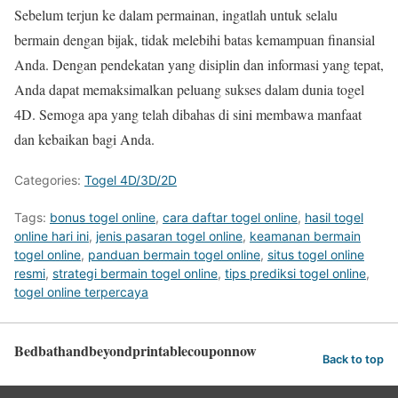
Sebelum terjun ke dalam permainan, ingatlah untuk selalu
bermain dengan bijak, tidak melebihi batas kemampuan finansial
Anda. Dengan pendekatan yang disiplin dan informasi yang tepat,
Anda dapat memaksimalkan peluang sukses dalam dunia togel
4D. Semoga apa yang telah dibahas di sini membawa manfaat
dan kebaikan bagi Anda.
Categories:
Togel 4D/3D/2D
Tags:
bonus togel online
,
cara daftar togel online
,
hasil togel
online hari ini
,
jenis pasaran togel online
,
keamanan bermain
togel online
,
panduan bermain togel online
,
situs togel online
resmi
,
strategi bermain togel online
,
tips prediksi togel online
,
togel online terpercaya
Bedbathandbeyondprintablecouponnow
Back to top