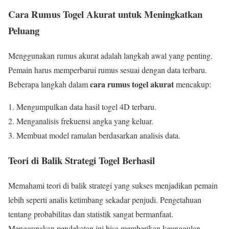
Cara Rumus Togel Akurat untuk Meningkatkan
Peluang
Menggunakan rumus akurat adalah langkah awal yang penting.
Pemain harus memperbarui rumus sesuai dengan data terbaru.
cara rumus togel akurat
Beberapa langkah dalam
mencakup:
Mengumpulkan data hasil togel 4D terbaru.
Menganalisis frekuensi angka yang keluar.
Membuat model ramalan berdasarkan analisis data.
Teori di Balik Strategi Togel Berhasil
Memahami teori di balik strategi yang sukses menjadikan pemain
lebih seperti analis ketimbang sekadar penjudi. Pengetahuan
tentang probabilitas dan statistik sangat bermanfaat.
Menggunakan pendekatan ini bisa memberikan keunggulan