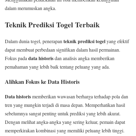
dalam merumuskan angka.
Teknik Prediksi Togel Terbaik
teknik prediksi togel
Dalam dunia togel, penerapan
yang efektif
dapat membuat perbedaan signifikan dalam hasil permainan.
data historis
Fokus pada
dan analisis angka memberikan
pemahaman yang lebih baik tentang peluang yang ada.
Alihkan Fokus ke Data Historis
Data historis
memberikan wawasan berharga terhadap pola dan
tren yang mungkin terjadi di masa depan. Memperhatikan hasil
sebelumnya sangat penting untuk prediksi yang lebih akurat.
Dengan melihat angka-angka yang sering keluar, pemain dapat
memperkirakan kombinasi yang memiliki peluang lebih tinggi.