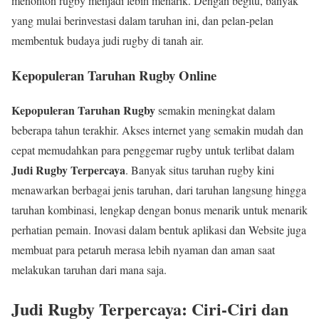
menonton rugby menjadi lebih menarik. Dengan begitu, banyak
yang mulai berinvestasi dalam taruhan ini, dan pelan-pelan
membentuk budaya judi rugby di tanah air.
Kepopuleran Taruhan Rugby Online
Kepopuleran Taruhan Rugby
semakin meningkat dalam
beberapa tahun terakhir. Akses internet yang semakin mudah dan
cepat memudahkan para penggemar rugby untuk terlibat dalam
Judi Rugby Terpercaya
. Banyak situs taruhan rugby kini
menawarkan berbagai jenis taruhan, dari taruhan langsung hingga
taruhan kombinasi, lengkap dengan bonus menarik untuk menarik
perhatian pemain. Inovasi dalam bentuk aplikasi dan Website juga
membuat para petaruh merasa lebih nyaman dan aman saat
melakukan taruhan dari mana saja.
Judi Rugby Terpercaya: Ciri-Ciri dan