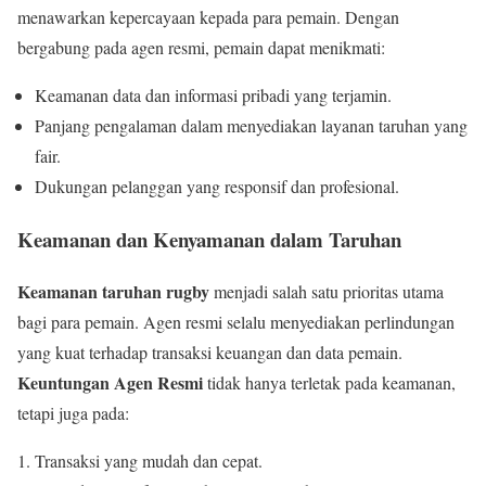
menawarkan kepercayaan kepada para pemain. Dengan
bergabung pada agen resmi, pemain dapat menikmati:
Keamanan data dan informasi pribadi yang terjamin.
Panjang pengalaman dalam menyediakan layanan taruhan yang
fair.
Dukungan pelanggan yang responsif dan profesional.
Keamanan dan Kenyamanan dalam Taruhan
Keamanan taruhan rugby
menjadi salah satu prioritas utama
bagi para pemain. Agen resmi selalu menyediakan perlindungan
yang kuat terhadap transaksi keuangan dan data pemain.
Keuntungan Agen Resmi
tidak hanya terletak pada keamanan,
tetapi juga pada:
Transaksi yang mudah dan cepat.