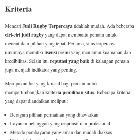
Kriteria
Judi Rugby Terpercaya
Mencari
tidaklah mudah. Ada beberapa
ciri-ciri judi rugby
yang dapat membantu pemain untuk
menentukan pilihan yang tepat. Pertama, situs terpercaya
lisensi resmi
umumnya memiliki
yang menjamin keamanan dan
reputasi yang baik
kredibilitas. Selain itu,
di kalangan pemain
juga menjadi indikator yang penting.
Merupakan hal yang krusial bagi pemain untuk
kriteria pemilihan situs
mempertimbangkan
. Beberapa kriteria
yang dapat diandalkan meliputi:
Beragam pilihan permainan yang ditawarkan
Layanan pelanggan yang responsif dan profesional
Metode pembayaran yang aman dan mudah diakses