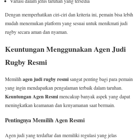
Variasi dalam jenis taruhan yang tersedia
Dengan memperhatikan ciri-ciri dan kriteria ini, pemain bisa lebih
mudah menemukan platform yang sesuai untuk menikmati judi
rugby secara aman dan nyaman.
Keuntungan Menggunakan Agen Judi
Rugby Resmi
agen judi rugby resmi
Memilih
sangat penting bagi para pemain
yang ingin mendapatkan pengalaman terbaik dalam taruhan.
Keuntungan Agen Resmi
mencakup banyak aspek yang dapat
meningkatkan keamanan dan kenyamanan saat bermain.
Pentingnya Memilih Agen Resmi
Agen judi yang terdaftar dan memiliki regulasi yang jelas