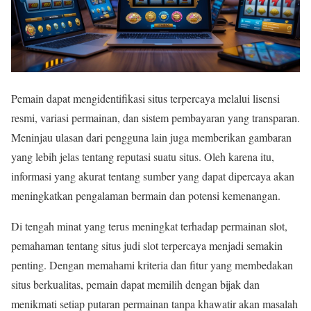
Pemain dapat mengidentifikasi situs terpercaya melalui lisensi
resmi, variasi permainan, dan sistem pembayaran yang transparan.
Meninjau ulasan dari pengguna lain juga memberikan gambaran
yang lebih jelas tentang reputasi suatu situs. Oleh karena itu,
informasi yang akurat tentang sumber yang dapat dipercaya akan
meningkatkan pengalaman bermain dan potensi kemenangan.
Di tengah minat yang terus meningkat terhadap permainan slot,
pemahaman tentang situs judi slot terpercaya menjadi semakin
penting. Dengan memahami kriteria dan fitur yang membedakan
situs berkualitas, pemain dapat memilih dengan bijak dan
menikmati setiap putaran permainan tanpa khawatir akan masalah