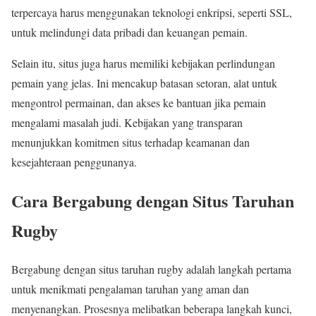
terpercaya harus menggunakan teknologi enkripsi, seperti SSL,
untuk melindungi data pribadi dan keuangan pemain.
Selain itu, situs juga harus memiliki kebijakan perlindungan
pemain yang jelas. Ini mencakup batasan setoran, alat untuk
mengontrol permainan, dan akses ke bantuan jika pemain
mengalami masalah judi. Kebijakan yang transparan
menunjukkan komitmen situs terhadap keamanan dan
kesejahteraan penggunanya.
Cara Bergabung dengan Situs Taruhan
Rugby
Bergabung dengan situs taruhan rugby adalah langkah pertama
untuk menikmati pengalaman taruhan yang aman dan
menyenangkan. Prosesnya melibatkan beberapa langkah kunci,