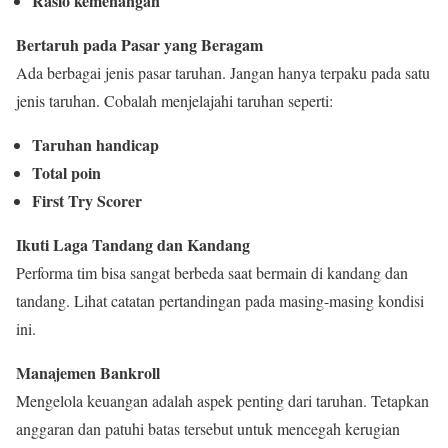
Rasio kemenangan
Bertaruh pada Pasar yang Beragam
Ada berbagai jenis pasar taruhan. Jangan hanya terpaku pada satu
jenis taruhan. Cobalah menjelajahi taruhan seperti:
Taruhan handicap
Total poin
First Try Scorer
Ikuti Laga Tandang dan Kandang
Performa tim bisa sangat berbeda saat bermain di kandang dan
tandang. Lihat catatan pertandingan pada masing-masing kondisi
ini.
Manajemen Bankroll
Mengelola keuangan adalah aspek penting dari taruhan. Tetapkan
anggaran dan patuhi batas tersebut untuk mencegah kerugian