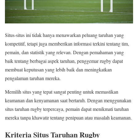
Situs-situs ini tidak hanya menawarkan peluang taruhan yang
kompetitif, tetapi juga memberikan informasi terkini tentang tim,
pemain, dan statistik yang relevan. Dengan pemahaman yang
baik tentang berbagai aspek taruhan, penggemar rugby dapat
membuat keputusan yang lebih baik dan meningkatkan
pengalaman taruhan mereka.
Memilih situs yang tepat sangat penting untuk memastikan
keamanan dan kenyamanan saat bertaruh. Dengan menggunakan
situs taruhan rugby terpercaya, pemain dapat menikmati taruhan
mereka tanpa khawatir tentang penipuan atau masalah keamanan.
Kriteria Situs Taruhan Rugby