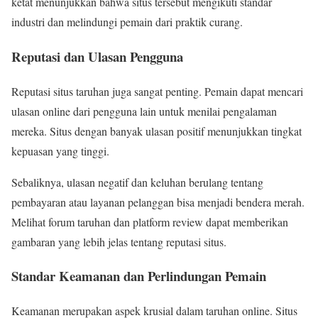
ketat menunjukkan bahwa situs tersebut mengikuti standar
industri dan melindungi pemain dari praktik curang.
Reputasi dan Ulasan Pengguna
Reputasi situs taruhan juga sangat penting. Pemain dapat mencari
ulasan online dari pengguna lain untuk menilai pengalaman
mereka. Situs dengan banyak ulasan positif menunjukkan tingkat
kepuasan yang tinggi.
Sebaliknya, ulasan negatif dan keluhan berulang tentang
pembayaran atau layanan pelanggan bisa menjadi bendera merah.
Melihat forum taruhan dan platform review dapat memberikan
gambaran yang lebih jelas tentang reputasi situs.
Standar Keamanan dan Perlindungan Pemain
Keamanan merupakan aspek krusial dalam taruhan online. Situs