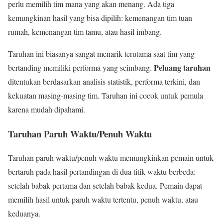
perlu memilih tim mana yang akan menang. Ada tiga
kemungkinan hasil yang bisa dipilih: kemenangan tim tuan
rumah, kemenangan tim tamu, atau hasil imbang.
Taruhan ini biasanya sangat menarik terutama saat tim yang
Peluang taruhan
bertanding memiliki performa yang seimbang.
ditentukan berdasarkan analisis statistik, performa terkini, dan
kekuatan masing-masing tim. Taruhan ini cocok untuk pemula
karena mudah dipahami.
Taruhan Paruh Waktu/Penuh Waktu
Taruhan paruh waktu/penuh waktu memungkinkan pemain untuk
bertaruh pada hasil pertandingan di dua titik waktu berbeda:
setelah babak pertama dan setelah babak kedua. Pemain dapat
memilih hasil untuk paruh waktu tertentu, penuh waktu, atau
keduanya.