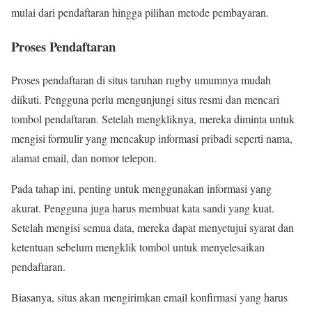
mulai dari pendaftaran hingga pilihan metode pembayaran.
Proses Pendaftaran
Proses pendaftaran di situs taruhan rugby umumnya mudah
diikuti. Pengguna perlu mengunjungi situs resmi dan mencari
tombol pendaftaran. Setelah mengkliknya, mereka diminta untuk
mengisi formulir yang mencakup informasi pribadi seperti nama,
alamat email, dan nomor telepon.
Pada tahap ini, penting untuk menggunakan informasi yang
akurat. Pengguna juga harus membuat kata sandi yang kuat.
Setelah mengisi semua data, mereka dapat menyetujui syarat dan
ketentuan sebelum mengklik tombol untuk menyelesaikan
pendaftaran.
Biasanya, situs akan mengirimkan email konfirmasi yang harus