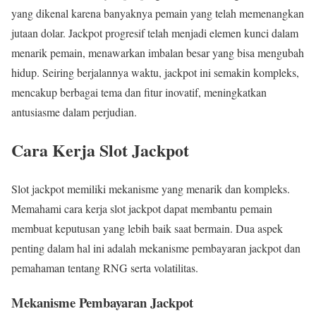
yang dikenal karena banyaknya pemain yang telah memenangkan
jutaan dolar. Jackpot progresif telah menjadi elemen kunci dalam
menarik pemain, menawarkan imbalan besar yang bisa mengubah
hidup. Seiring berjalannya waktu, jackpot ini semakin kompleks,
mencakup berbagai tema dan fitur inovatif, meningkatkan
antusiasme dalam perjudian.
Cara Kerja Slot Jackpot
Slot jackpot memiliki mekanisme yang menarik dan kompleks.
Memahami cara kerja slot jackpot dapat membantu pemain
membuat keputusan yang lebih baik saat bermain. Dua aspek
penting dalam hal ini adalah mekanisme pembayaran jackpot dan
pemahaman tentang RNG serta volatilitas.
Mekanisme Pembayaran Jackpot