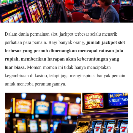
Dalam dunia permainan slot, jackpot terbesar selalu menarik
jumlah jackpot slot
perhatian para pemain. Bagi banyak orang,
terbesar yang pernah dimenangkan mencapai ratusan juta
rupiah, memberikan harapan akan keberuntungan yang
luar biasa.
Momen-momen ini tidak hanya menciptakan
kegembiraan di kasino, tetapi juga menginspirasi banyak pemain
untuk mencoba peruntungannya.