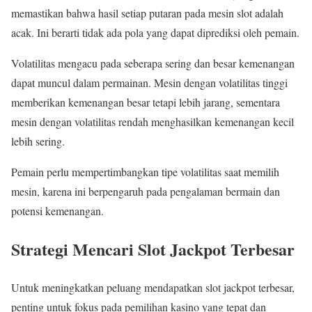
memastikan bahwa hasil setiap putaran pada mesin slot adalah
acak. Ini berarti tidak ada pola yang dapat diprediksi oleh pemain.
Volatilitas mengacu pada seberapa sering dan besar kemenangan
dapat muncul dalam permainan. Mesin dengan volatilitas tinggi
memberikan kemenangan besar tetapi lebih jarang, sementara
mesin dengan volatilitas rendah menghasilkan kemenangan kecil
lebih sering.
Pemain perlu mempertimbangkan tipe volatilitas saat memilih
mesin, karena ini berpengaruh pada pengalaman bermain dan
potensi kemenangan.
Strategi Mencari Slot Jackpot Terbesar
Untuk meningkatkan peluang mendapatkan slot jackpot terbesar,
penting untuk fokus pada pemilihan kasino yang tepat dan