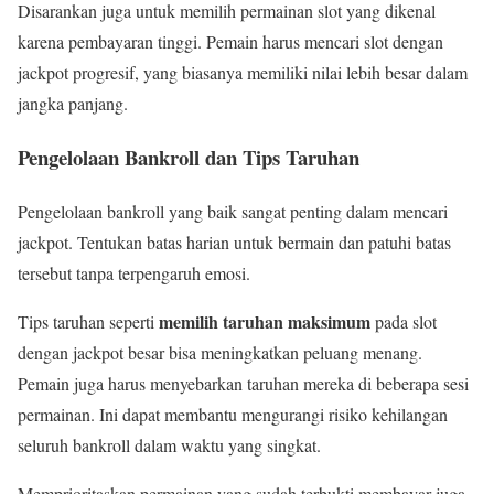
Disarankan juga untuk memilih permainan slot yang dikenal
karena pembayaran tinggi. Pemain harus mencari slot dengan
jackpot progresif, yang biasanya memiliki nilai lebih besar dalam
jangka panjang.
Pengelolaan Bankroll dan Tips Taruhan
Pengelolaan bankroll yang baik sangat penting dalam mencari
jackpot. Tentukan batas harian untuk bermain dan patuhi batas
tersebut tanpa terpengaruh emosi.
memilih taruhan maksimum
Tips taruhan seperti
pada slot
dengan jackpot besar bisa meningkatkan peluang menang.
Pemain juga harus menyebarkan taruhan mereka di beberapa sesi
permainan. Ini dapat membantu mengurangi risiko kehilangan
seluruh bankroll dalam waktu yang singkat.
Memprioritaskan permainan yang sudah terbukti membayar juga