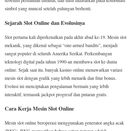
sebelum permainan dimulai, dan hasil didasarkan pada kombinasi
simbol yang muncul setelah gulungan berhenti.
Sejarah Slot Online dan Evolusinya
Slot pertama kali diperkenalkan pada akhir abad ke-19. Mesin slot
mekanik, yang dikenal sebagai “one-armed bandits”, menjadi
sangat populer di seluruh Amerika Serikat. Perkembangan
teknologi digital pada tahun 1990-an membawa slot ke dunia
online. Sejak saat itu, banyak kasino online menawarkan variasi
mesin slot dengan grafik yang lebih menarik dan fitur bonus.
Evolusi ini menciptakan pengalaman bermain yang lebih
interaktif, termasuk jackpot progresif dan putaran gratis.
Cara Kerja Mesin Slot Online
Mesin slot online beroperasi menggunakan generator angka acak
(RNG). RNG memastikan bahwa setiap putaran adalah