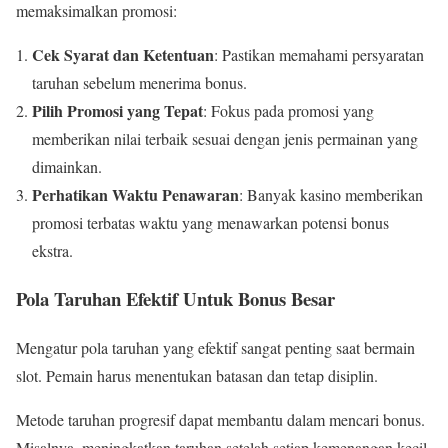
memaksimalkan promosi:
Cek Syarat dan Ketentuan
: Pastikan memahami persyaratan
taruhan sebelum menerima bonus.
Pilih Promosi yang Tepat
: Fokus pada promosi yang
memberikan nilai terbaik sesuai dengan jenis permainan yang
dimainkan.
Perhatikan Waktu Penawaran
: Banyak kasino memberikan
promosi terbatas waktu yang menawarkan potensi bonus
ekstra.
Pola Taruhan Efektif Untuk Bonus Besar
Mengatur pola taruhan yang efektif sangat penting saat bermain
slot. Pemain harus menentukan batasan dan tetap disiplin.
Metode taruhan progresif dapat membantu dalam mencari bonus.
Misalnya, meningkatkan taruhan setelah setiap kemenangan kecil