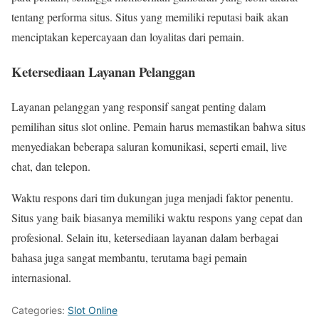
tentang performa situs. Situs yang memiliki reputasi baik akan
menciptakan kepercayaan dan loyalitas dari pemain.
Ketersediaan Layanan Pelanggan
Layanan pelanggan yang responsif sangat penting dalam
pemilihan situs slot online. Pemain harus memastikan bahwa situs
menyediakan beberapa saluran komunikasi, seperti email, live
chat, dan telepon.
Waktu respons dari tim dukungan juga menjadi faktor penentu.
Situs yang baik biasanya memiliki waktu respons yang cepat dan
profesional. Selain itu, ketersediaan layanan dalam berbagai
bahasa juga sangat membantu, terutama bagi pemain
internasional.
Categories:
Slot Online