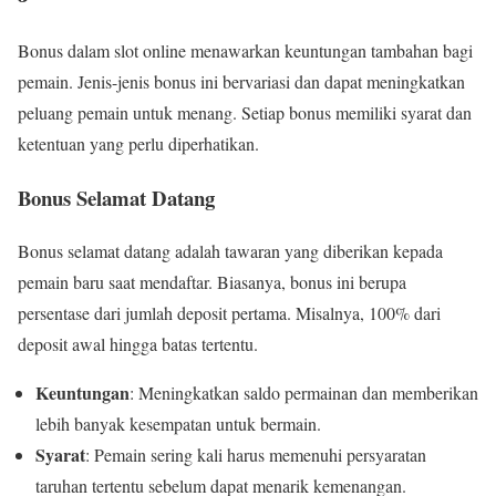
Bonus dalam slot online menawarkan keuntungan tambahan bagi
pemain. Jenis-jenis bonus ini bervariasi dan dapat meningkatkan
peluang pemain untuk menang. Setiap bonus memiliki syarat dan
ketentuan yang perlu diperhatikan.
Bonus Selamat Datang
Bonus selamat datang adalah tawaran yang diberikan kepada
pemain baru saat mendaftar. Biasanya, bonus ini berupa
persentase dari jumlah deposit pertama. Misalnya, 100% dari
deposit awal hingga batas tertentu.
Keuntungan
: Meningkatkan saldo permainan dan memberikan
lebih banyak kesempatan untuk bermain.
Syarat
: Pemain sering kali harus memenuhi persyaratan
taruhan tertentu sebelum dapat menarik kemenangan.