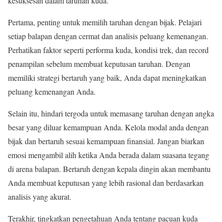
kesuksesan dalam taruhan kuda.
Pertama, penting untuk memilih taruhan dengan bijak. Pelajari
setiap balapan dengan cermat dan analisis peluang kemenangan.
Perhatikan faktor seperti performa kuda, kondisi trek, dan record
penampilan sebelum membuat keputusan taruhan. Dengan
memiliki strategi bertaruh yang baik, Anda dapat meningkatkan
peluang kemenangan Anda.
Selain itu, hindari tergoda untuk memasang taruhan dengan angka
besar yang diluar kemampuan Anda. Kelola modal anda dengan
bijak dan bertaruh sesuai kemampuan finansial. Jangan biarkan
emosi mengambil alih ketika Anda berada dalam suasana tegang
di arena balapan. Bertaruh dengan kepala dingin akan membantu
Anda membuat keputusan yang lebih rasional dan berdasarkan
analisis yang akurat.
Terakhir, tingkatkan pengetahuan Anda tentang pacuan kuda