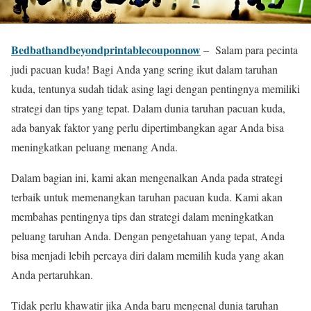
Bedbathandbeyondprintablecouponnow
– Salam para pecinta
judi pacuan kuda! Bagi Anda yang sering ikut dalam taruhan
kuda, tentunya sudah tidak asing lagi dengan pentingnya memiliki
strategi dan tips yang tepat. Dalam dunia taruhan pacuan kuda,
ada banyak faktor yang perlu dipertimbangkan agar Anda bisa
meningkatkan peluang menang Anda.
Dalam bagian ini, kami akan mengenalkan Anda pada strategi
terbaik untuk memenangkan taruhan pacuan kuda. Kami akan
membahas pentingnya tips dan strategi dalam meningkatkan
peluang taruhan Anda. Dengan pengetahuan yang tepat, Anda
bisa menjadi lebih percaya diri dalam memilih kuda yang akan
Anda pertaruhkan.
Tidak perlu khawatir jika Anda baru mengenal dunia taruhan