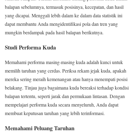
balapan sebelumnya, termasuk posisinya, kecepatan, dan hasil
yang dicapai. Menggali lebih dalam ke dalam data statistik ini
dapat membantu Anda mengidentifikasi pola dan tren yang
mungkin berdampak pada hasil balapan berikutnya.
Studi Performa Kuda
Memahami performa masing-masing kuda adalah kunci untuk
memilih taruhan yang cerdas. Periksa rekam jejak kuda, apakah
mereka sering meraih kemenangan atau hanya menempati posisi
belakang. Tinjau juga bagaimana kuda bereaksi terhadap kondisi
balapan tertentu, seperti jarak dan permukaan lintasan. Dengan
mempelajari performa kuda secara menyeluruh, Anda dapat
membuat keputusan taruhan yang lebih terinformasi.
Memahami Peluang Taruhan