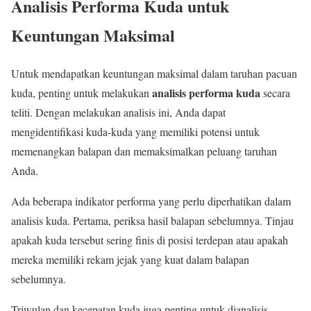
Analisis Performa Kuda untuk
Keuntungan Maksimal
Untuk mendapatkan keuntungan maksimal dalam taruhan pacuan
analisis performa kuda
kuda, penting untuk melakukan
secara
teliti. Dengan melakukan analisis ini, Anda dapat
mengidentifikasi kuda-kuda yang memiliki potensi untuk
memenangkan balapan dan memaksimalkan peluang taruhan
Anda.
Ada beberapa indikator performa yang perlu diperhatikan dalam
analisis kuda. Pertama, periksa hasil balapan sebelumnya. Tinjau
apakah kuda tersebut sering finis di posisi terdepan atau apakah
mereka memiliki rekam jejak yang kuat dalam balapan
sebelumnya.
Triwulan dan kecepatan kuda juga penting untuk dianalisis.