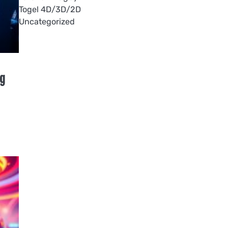
Togel 4D/3D/2D
Uncategorized
ng