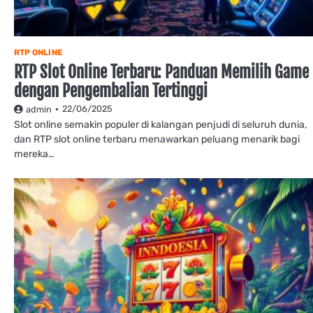
RTP ONLINE
RTP Slot Online Terbaru: Panduan Memilih Game
dengan Pengembalian Tertinggi
22/06/2025
admin
Slot online semakin populer di kalangan penjudi di seluruh dunia,
dan RTP slot online terbaru menawarkan peluang menarik bagi
mereka…