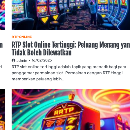
RTP ONLINE
m
RTP Slot Online Tertinggi: Peluang Menang ya
Tidak Boleh Dilewatkan
16/02/2025
admin
i
RTP slot online tertinggi adalah topik yang menarik bagi para
penggemar permainan slot. Permainan dengan RTP tinggi
memberikan peluang lebih…