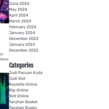
June 2024
May 2024
April 2024
March 2024
February 2024
January 2024
December 2023
January 2023
December 2022
tor
tensi
Categories
Judi Pacuan Kuda
Judi Slot
Roulette Online
Rtp Online
Slot Online
Taruhan Basket
Taruhan Rugby