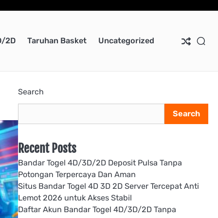
D/2D
Taruhan Basket
Uncategorized
Search
Search
Recent Posts
Bandar Togel 4D/3D/2D Deposit Pulsa Tanpa
Potongan Terpercaya Dan Aman
Situs Bandar Togel 4D 3D 2D Server Tercepat Anti
Lemot 2026 untuk Akses Stabil
Daftar Akun Bandar Togel 4D/3D/2D Tanpa