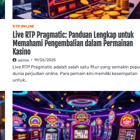
RTP ONLINE
Live RTP Pragmatic: Panduan Lengkap untuk
Memahami Pengembalian dalam Permainan
Kasino
19/06/2025
admin
Live RTP Pragmatic adalah salah satu fitur yang semakin popul
dunia perjudian online. Para pemain kini memiliki kesempatan
untuk…