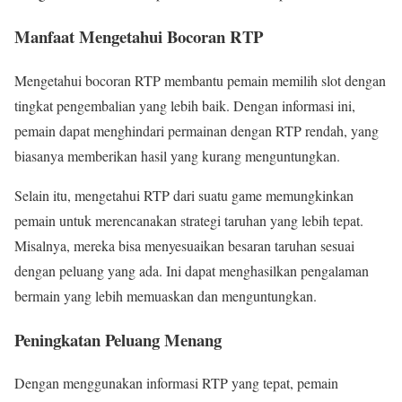
Manfaat Mengetahui Bocoran RTP
Mengetahui bocoran RTP membantu pemain memilih slot dengan
tingkat pengembalian yang lebih baik. Dengan informasi ini,
pemain dapat menghindari permainan dengan RTP rendah, yang
biasanya memberikan hasil yang kurang menguntungkan.
Selain itu, mengetahui RTP dari suatu game memungkinkan
pemain untuk merencanakan strategi taruhan yang lebih tepat.
Misalnya, mereka bisa menyesuaikan besaran taruhan sesuai
dengan peluang yang ada. Ini dapat menghasilkan pengalaman
bermain yang lebih memuaskan dan menguntungkan.
Peningkatan Peluang Menang
Dengan menggunakan informasi RTP yang tepat, pemain