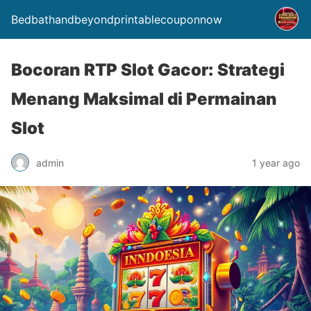
Bedbathandbeyondprintablecouponnow
Bocoran RTP Slot Gacor: Strategi
Menang Maksimal di Permainan
Slot
admin
1 year ago