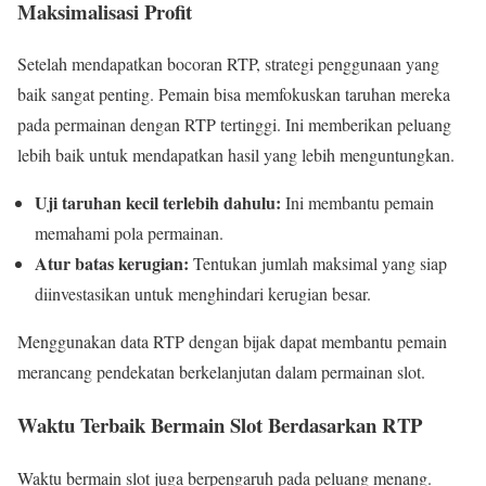
Maksimalisasi Profit
Setelah mendapatkan bocoran RTP, strategi penggunaan yang
baik sangat penting. Pemain bisa memfokuskan taruhan mereka
pada permainan dengan RTP tertinggi. Ini memberikan peluang
lebih baik untuk mendapatkan hasil yang lebih menguntungkan.
Uji taruhan kecil terlebih dahulu:
Ini membantu pemain
memahami pola permainan.
Atur batas kerugian:
Tentukan jumlah maksimal yang siap
diinvestasikan untuk menghindari kerugian besar.
Menggunakan data RTP dengan bijak dapat membantu pemain
merancang pendekatan berkelanjutan dalam permainan slot.
Waktu Terbaik Bermain Slot Berdasarkan RTP
Waktu bermain slot juga berpengaruh pada peluang menang.