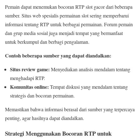
Pemain dapat menemukan bocoran RTP slot gacor dari beberapa
sumber. Situs web spesialis permainan slot sering memperbarui
informasi tentang RTP untuk berbagai permainan. Forum pemain
dan grup media sosial juga menjadi tempat yang bermanfaat
untuk berkumpul dan berbagi pengalaman.
Contoh beberapa sumber yang dapat diandalkan:
Situs review game:
Menyediakan analisis mendalam tentang
menghadapi RTP.
Komunitas online:
Tempat diskusi yang mendalam tentang
strategis dan bocoran permainan.
Memastikan bahwa informasi berasal dari sumber yang terpercaya
penting, agar hasilnya dapat diandalkan.
Strategi Menggunakan Bocoran RTP untuk