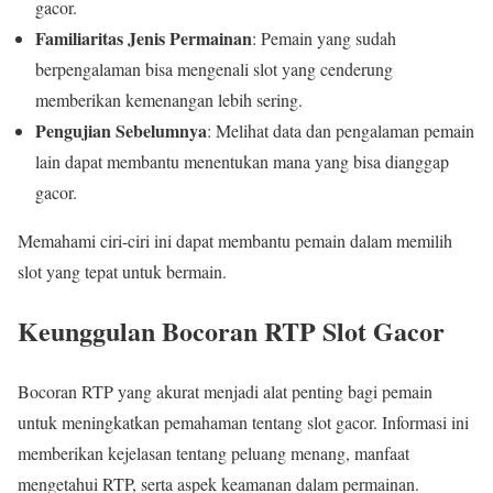
gacor.
Familiaritas Jenis Permainan
: Pemain yang sudah
berpengalaman bisa mengenali slot yang cenderung
memberikan kemenangan lebih sering.
Pengujian Sebelumnya
: Melihat data dan pengalaman pemain
lain dapat membantu menentukan mana yang bisa dianggap
gacor.
Memahami ciri-ciri ini dapat membantu pemain dalam memilih
slot yang tepat untuk bermain.
Keunggulan Bocoran RTP Slot Gacor
Bocoran RTP yang akurat menjadi alat penting bagi pemain
untuk meningkatkan pemahaman tentang slot gacor. Informasi ini
memberikan kejelasan tentang peluang menang, manfaat
mengetahui RTP, serta aspek keamanan dalam permainan.