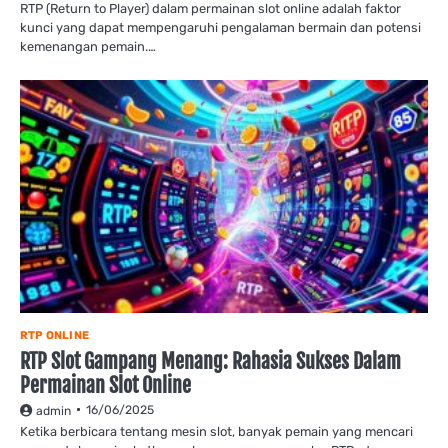
RTP (Return to Player) dalam permainan slot online adalah faktor
kunci yang dapat mempengaruhi pengalaman bermain dan potensi
kemenangan pemain.…
RTP ONLINE
RTP Slot Gampang Menang: Rahasia Sukses Dalam
Permainan Slot Online
16/06/2025
admin
Ketika berbicara tentang mesin slot, banyak pemain yang mencari