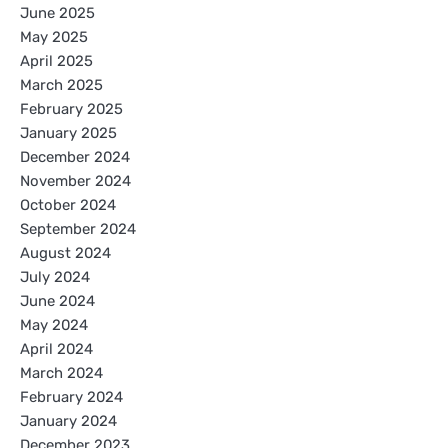
June 2025
May 2025
April 2025
March 2025
February 2025
January 2025
December 2024
November 2024
October 2024
September 2024
August 2024
July 2024
June 2024
May 2024
April 2024
March 2024
February 2024
January 2024
December 2023