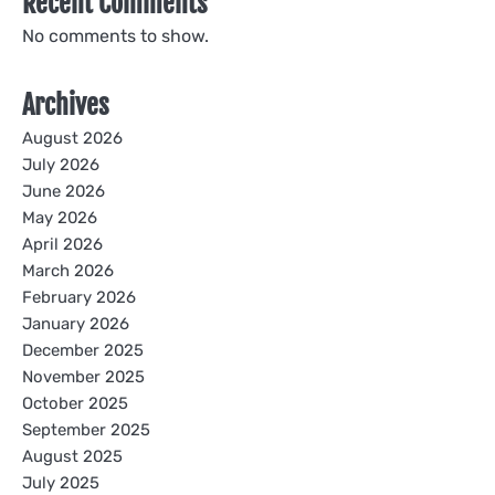
Recent Comments
No comments to show.
Archives
August 2026
July 2026
June 2026
May 2026
April 2026
March 2026
February 2026
January 2026
December 2025
November 2025
October 2025
September 2025
August 2025
July 2025