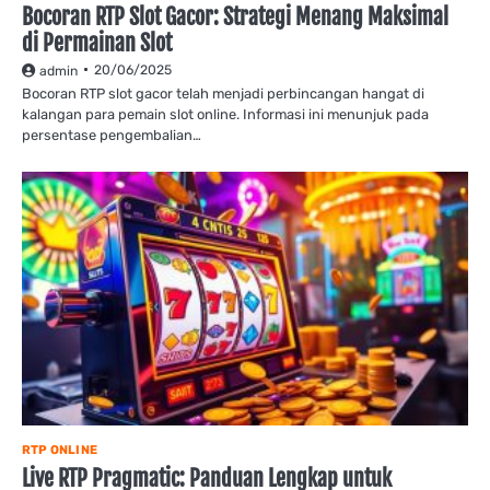
Bocoran RTP Slot Gacor: Strategi Menang Maksimal
di Permainan Slot
20/06/2025
admin
Bocoran RTP slot gacor telah menjadi perbincangan hangat di
kalangan para pemain slot online. Informasi ini menunjuk pada
persentase pengembalian…
RTP ONLINE
Live RTP Pragmatic: Panduan Lengkap untuk