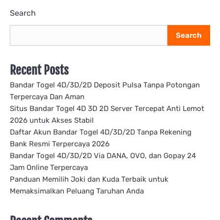
pagination
Search
Search
Recent Posts
Bandar Togel 4D/3D/2D Deposit Pulsa Tanpa Potongan
Terpercaya Dan Aman
Situs Bandar Togel 4D 3D 2D Server Tercepat Anti Lemot
2026 untuk Akses Stabil
Daftar Akun Bandar Togel 4D/3D/2D Tanpa Rekening
Bank Resmi Terpercaya 2026
Bandar Togel 4D/3D/2D Via DANA, OVO, dan Gopay 24
Jam Online Terpercaya
Panduan Memilih Joki dan Kuda Terbaik untuk
Memaksimalkan Peluang Taruhan Anda