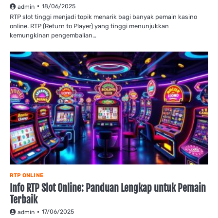
18/06/2025
admin
RTP slot tinggi menjadi topik menarik bagi banyak pemain kasino
online. RTP (Return to Player) yang tinggi menunjukkan
kemungkinan pengembalian…
RTP ONLINE
Info RTP Slot Online: Panduan Lengkap untuk Pemain
Terbaik
17/06/2025
admin