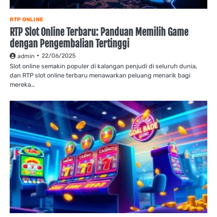
RTP ONLINE
RTP Slot Online Terbaru: Panduan Memilih Game
dengan Pengembalian Tertinggi
22/06/2025
admin
Slot online semakin populer di kalangan penjudi di seluruh dunia,
dan RTP slot online terbaru menawarkan peluang menarik bagi
mereka…