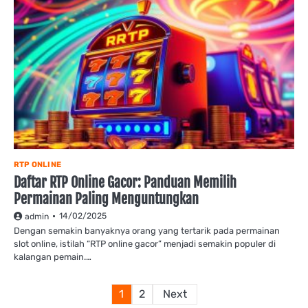
RTP ONLINE
Daftar RTP Online Gacor: Panduan Memilih
Permainan Paling Menguntungkan
14/02/2025
admin
Dengan semakin banyaknya orang yang tertarik pada permainan
slot online, istilah “RTP online gacor” menjadi semakin populer di
kalangan pemain.…
Posts
1
2
Next