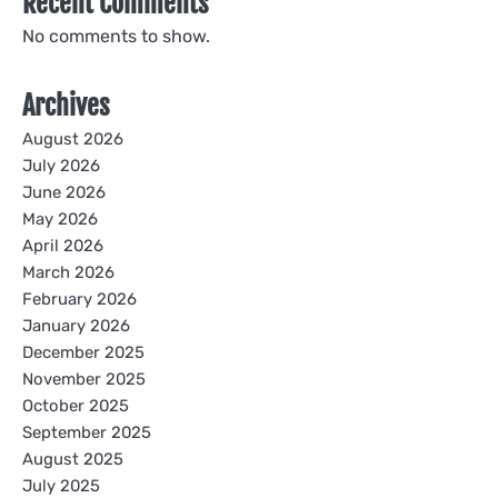
Recent Comments
No comments to show.
Archives
August 2026
July 2026
June 2026
May 2026
April 2026
March 2026
February 2026
January 2026
December 2025
November 2025
October 2025
September 2025
August 2025
July 2025