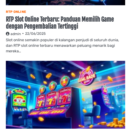
RTP ONLINE
RTP Slot Online Terbaru: Panduan Memilih Game
dengan Pengembalian Tertinggi
22/06/2025
admin
Slot online semakin populer di kalangan penjudi di seluruh dunia,
dan RTP slot online terbaru menawarkan peluang menarik bagi
mereka…