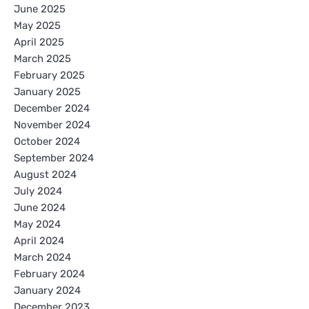
June 2025
May 2025
April 2025
March 2025
February 2025
January 2025
December 2024
November 2024
October 2024
September 2024
August 2024
July 2024
June 2024
May 2024
April 2024
March 2024
February 2024
January 2024
December 2023