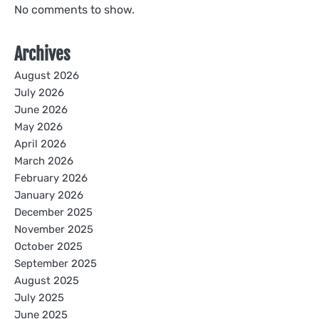
No comments to show.
Archives
August 2026
July 2026
June 2026
May 2026
April 2026
March 2026
February 2026
January 2026
December 2025
November 2025
October 2025
September 2025
August 2025
July 2025
June 2025