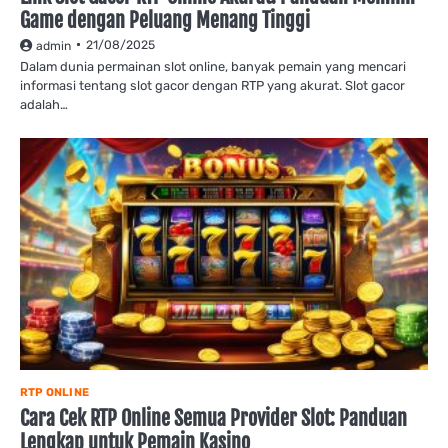
Game dengan Peluang Menang Tinggi
21/08/2025
admin
Dalam dunia permainan slot online, banyak pemain yang mencari
informasi tentang slot gacor dengan RTP yang akurat. Slot gacor
adalah…
RTP ONLINE
Cara Cek RTP Online Semua Provider Slot: Panduan
Lengkap untuk Pemain Kasino