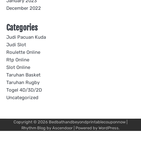
January 2023
December 2022
Categories
Judi Pacuan Kuda
Judi Slot
Roulette Online
Rtp Online
Slot Online
Taruhan Basket
Taruhan Rugby
Togel 4D/3D/2D
Uncategorized
Copyright © 2026
Bedbathandbeyondprintablecouponnow
|
Rhythm Blog by
Ascendoor
| Powered by
WordPress
.