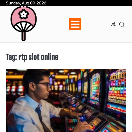
Skip
Sunday, Aug 09, 2026
to
content
Tag:
rtp slot online