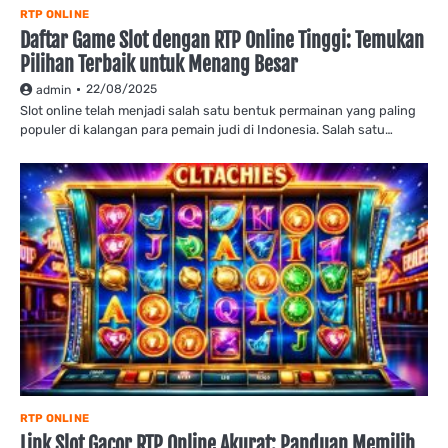
RTP ONLINE
Daftar Game Slot dengan RTP Online Tinggi: Temukan
Pilihan Terbaik untuk Menang Besar
22/08/2025
admin
Slot online telah menjadi salah satu bentuk permainan yang paling
populer di kalangan para pemain judi di Indonesia. Salah satu…
RTP ONLINE
Link Slot Gacor RTP Online Akurat: Panduan Memilih