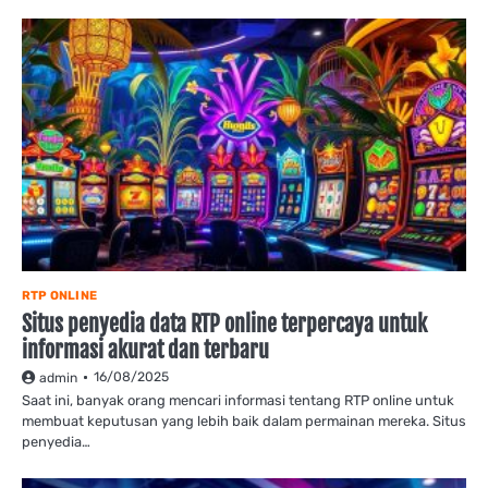
RTP ONLINE
Situs penyedia data RTP online terpercaya untuk
informasi akurat dan terbaru
16/08/2025
admin
Saat ini, banyak orang mencari informasi tentang RTP online untuk
membuat keputusan yang lebih baik dalam permainan mereka. Situs
penyedia…