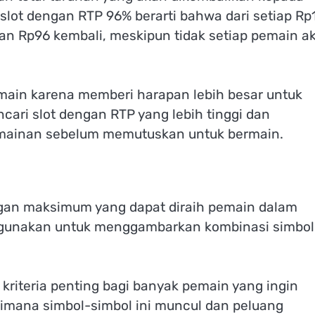
 slot dengan RTP 96% berarti bahwa dari setiap Rp
n Rp96 kembali, meskipun tidak setiap pemain a
emain karena memberi harapan lebih besar untuk
ari slot dengan RTP yang lebih tinggi dan
rmainan sebelum memutuskan untuk bermain.
n maksimum yang dapat diraih pemain dalam
li digunakan untuk menggambarkan kombinasi simbol
kriteria penting bagi banyak pemain yang ingin
ana simbol-simbol ini muncul dan peluang