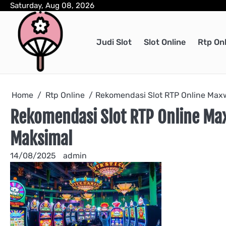
Skip
Saturday, Aug 08, 2026
to
content
Judi Slot
Slot Online
Rtp Onl
Home
Rtp Online
Rekomendasi Slot RTP Online Max
Rekomendasi Slot RTP Online Ma
Maksimal
14/08/2025
admin