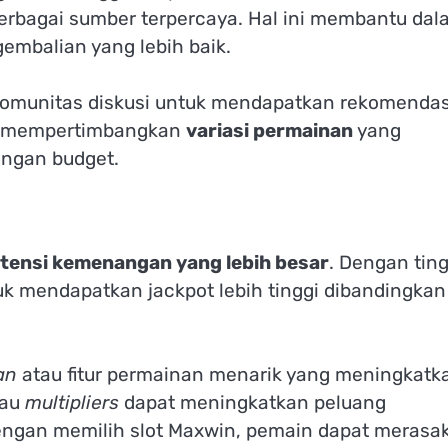
 berbagai sumber terpercaya. Hal ini membantu da
gembalian yang lebih baik.
omunitas diskusi untuk mendapatkan rekomendas
tuk mempertimbangkan
variasi permainan
yang
engan budget.
tensi kemenangan yang lebih besar
. Dengan tin
k mendapatkan jackpot lebih tinggi dibandingkan 
an
atau fitur permainan menarik yang meningkatk
au
multipliers
dapat meningkatkan peluang
engan memilih slot Maxwin, pemain dapat merasa