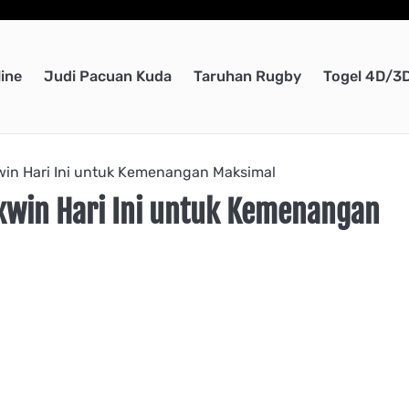
ine
Judi Pacuan Kuda
Taruhan Rugby
Togel 4D/3
win Hari Ini untuk Kemenangan Maksimal
xwin Hari Ini untuk Kemenangan