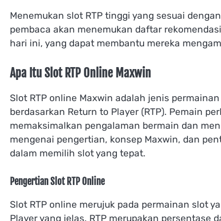
Menemukan slot RTP tinggi yang sesuai dengan g
pembaca akan menemukan daftar rekomendasi s
hari ini, yang dapat membantu mereka mengambi
Apa Itu Slot RTP Online Maxwin
Slot RTP online Maxwin adalah jenis permaina
berdasarkan Return to Player (RTP). Pemain p
memaksimalkan pengalaman bermain dan meni
mengenai pengertian, konsep Maxwin, dan p
dalam memilih slot yang tepat.
Pengertian Slot RTP Online
Slot RTP online merujuk pada permainan slot yan
Player yang jelas. RTP merupakan persentase d