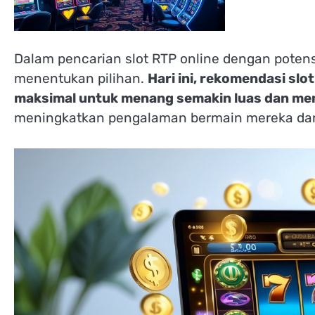
Dalam pencarian slot RTP online dengan poten
menentukan pilihan.
Hari ini, rekomendasi sl
maksimal untuk menang semakin luas dan men
meningkatkan pengalaman bermain mereka da