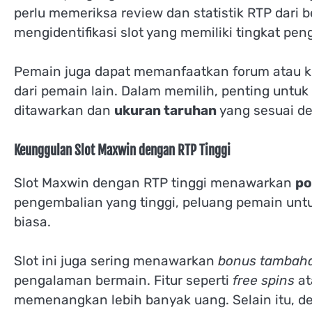
perlu memeriksa review dan statistik RTP dari
mengidentifikasi slot yang memiliki tingkat pen
Pemain juga dapat memanfaatkan forum atau k
dari pemain lain. Dalam memilih, penting un
ditawarkan dan
ukuran taruhan
yang sesuai d
Keunggulan Slot Maxwin dengan RTP Tinggi
Slot Maxwin dengan RTP tinggi menawarkan
po
pengembalian yang tinggi, peluang pemain untu
biasa.
Slot ini juga sering menawarkan
bonus tambah
pengalaman bermain. Fitur seperti
free spins
at
memenangkan lebih banyak uang. Selain itu, d