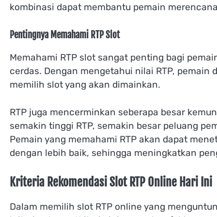
kombinasi dapat membantu pemain merencanakan
Pentingnya Memahami RTP Slot
Memahami RTP slot sangat penting bagi pemain
cerdas. Dengan mengetahui nilai RTP, pemain 
memilih slot yang akan dimainkan.
RTP juga mencerminkan seberapa besar kemung
semakin tinggi RTP, semakin besar peluang pe
Pemain yang memahami RTP akan dapat meneta
dengan lebih baik, sehingga meningkatkan pe
Kriteria Rekomendasi Slot RTP Online Hari Ini
Dalam memilih slot RTP online yang menguntu