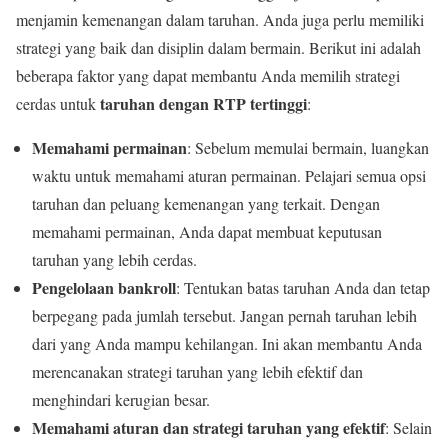
menjamin kemenangan dalam taruhan. Anda juga perlu memiliki
strategi yang baik dan disiplin dalam bermain. Berikut ini adalah
beberapa faktor yang dapat membantu Anda memilih strategi
taruhan dengan RTP tertinggi
cerdas untuk
:
Memahami permainan
: Sebelum memulai bermain, luangkan
waktu untuk memahami aturan permainan. Pelajari semua opsi
taruhan dan peluang kemenangan yang terkait. Dengan
memahami permainan, Anda dapat membuat keputusan
taruhan yang lebih cerdas.
Pengelolaan bankroll
: Tentukan batas taruhan Anda dan tetap
berpegang pada jumlah tersebut. Jangan pernah taruhan lebih
dari yang Anda mampu kehilangan. Ini akan membantu Anda
merencanakan strategi taruhan yang lebih efektif dan
menghindari kerugian besar.
Memahami aturan dan strategi taruhan yang efektif
: Selain