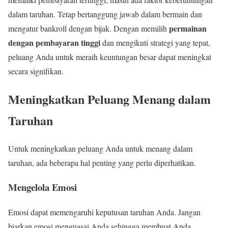
dalam taruhan. Tetap bertanggung jawab dalam bermain dan
permainan
mengatur bankroll dengan bijak. Dengan memilih
dengan pembayaran tinggi
dan mengikuti strategi yang tepat,
peluang Anda untuk meraih keuntungan besar dapat meningkat
secara signifikan.
Meningkatkan Peluang Menang dalam
Taruhan
Untuk meningkatkan peluang Anda untuk menang dalam
taruhan, ada beberapa hal penting yang perlu diperhatikan.
Mengelola Emosi
Emosi dapat memengaruhi keputusan taruhan Anda. Jangan
biarkan emosi menguasai Anda sehingga membuat Anda