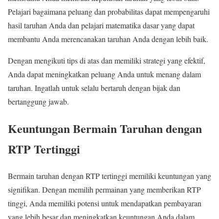
Pelajari bagaimana peluang dan probabilitas dapat mempengaruhi
hasil taruhan Anda dan pelajari matematika dasar yang dapat
membantu Anda merencanakan taruhan Anda dengan lebih baik.
Dengan mengikuti tips di atas dan memiliki strategi yang efektif,
Anda dapat meningkatkan peluang Anda untuk menang dalam
taruhan. Ingatlah untuk selalu bertaruh dengan bijak dan
bertanggung jawab.
Keuntungan Bermain Taruhan dengan
RTP Tertinggi
Bermain taruhan dengan RTP tertinggi memiliki keuntungan yang
signifikan. Dengan memilih permainan yang memberikan RTP
tinggi, Anda memiliki potensi untuk mendapatkan pembayaran
yang lebih besar dan meningkatkan keuntungan Anda dalam