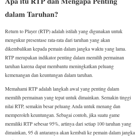
Apa itu RTP dan Mengapa Penting
dalam Taruhan?
Return to Player (RTP) adalah istilah yang digunakan untuk
mengukur presentase rata-rata dari taruhan yang akan
dikembalikan kepada pemain dalam jangka waktu yang lama.
RTP merupakan indikator penting dalam memilih permainan
taruhan karena dapat membantu meningkatkan peluang
kemenangan dan keuntungan dalam taruhan.
Memahami RTP adalah langkah awal yang penting dalam
memilih permainan yang tepat untuk dimainkan. Semakin tinggi
nilai RTP, semakin besar peluang Anda untuk menang dan
memperoleh keuntungan. Sebagai contoh, jika suatu game
memiliki RTP sebesar 95%, artinya dari setiap 100 taruhan yang
dimainkan, 95 di antaranya akan kembali ke pemain dalam jangka