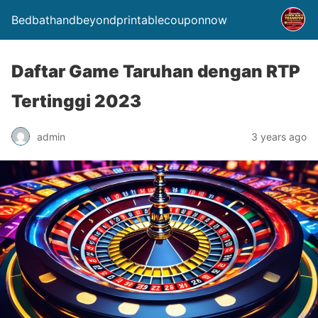
Bedbathandbeyondprintablecouponnow
Daftar Game Taruhan dengan RTP
Tertinggi 2023
admin
3 years ago