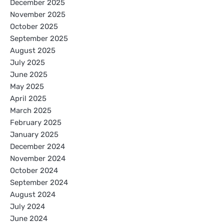
December 2025
November 2025
October 2025
September 2025
August 2025
July 2025
June 2025
May 2025
April 2025
March 2025
February 2025
January 2025
December 2024
November 2024
October 2024
September 2024
August 2024
July 2024
June 2024