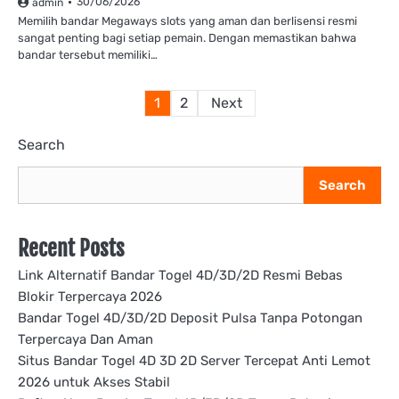
30/06/2026
admin
Memilih bandar Megaways slots yang aman dan berlisensi resmi
sangat penting bagi setiap pemain. Dengan memastikan bahwa
bandar tersebut memiliki…
Posts
1
2
Next
pagination
Search
Search
Recent Posts
Link Alternatif Bandar Togel 4D/3D/2D Resmi Bebas
Blokir Terpercaya 2026
Bandar Togel 4D/3D/2D Deposit Pulsa Tanpa Potongan
Terpercaya Dan Aman
Situs Bandar Togel 4D 3D 2D Server Tercepat Anti Lemot
2026 untuk Akses Stabil