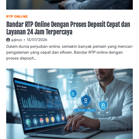
RTP ONLINE
Bandar RTP Online Dengan Proses Deposit Cepat dan
Layanan 24 Jam Terpercaya
13/07/2026
admin
Dalam dunia perjudian online, semakin banyak pemain yang mencari
pengalaman yang cepat dan efisien. Bandar RTP online dengan
proses deposit…