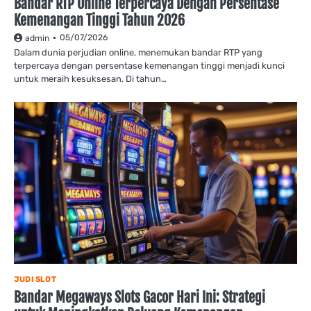
Bandar RTP Online Terpercaya Dengan Persentase
Kemenangan Tinggi Tahun 2026
05/07/2026
admin
Dalam dunia perjudian online, menemukan bandar RTP yang
terpercaya dengan persentase kemenangan tinggi menjadi kunci
untuk meraih kesuksesan. Di tahun…
JUDI SLOT
Bandar Megaways Slots Gacor Hari Ini: Strategi