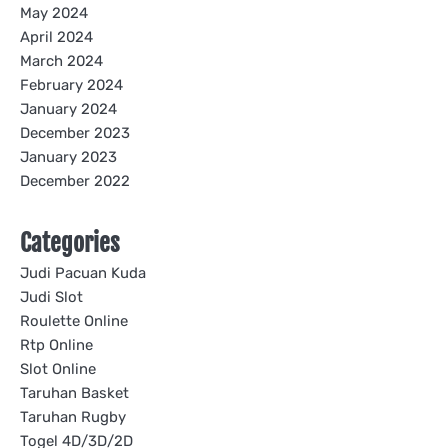
May 2024
April 2024
March 2024
February 2024
January 2024
December 2023
January 2023
December 2022
Categories
Judi Pacuan Kuda
Judi Slot
Roulette Online
Rtp Online
Slot Online
Taruhan Basket
Taruhan Rugby
Togel 4D/3D/2D