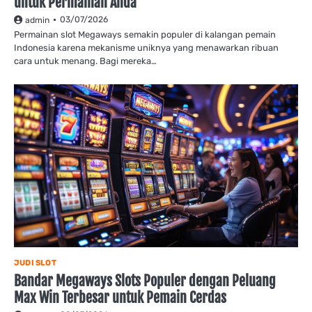
untuk Permainan Anda
03/07/2026
admin
Permainan slot Megaways semakin populer di kalangan pemain
Indonesia karena mekanisme uniknya yang menawarkan ribuan
cara untuk menang. Bagi mereka…
JUDI SLOT
Bandar Megaways Slots Populer dengan Peluang
Max Win Terbesar untuk Pemain Cerdas