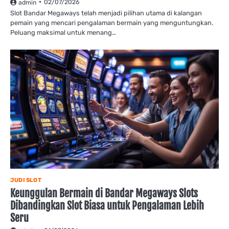
02/07/2026
admin
Slot Bandar Megaways telah menjadi pilihan utama di kalangan
pemain yang mencari pengalaman bermain yang menguntungkan.
Peluang maksimal untuk menang…
JUDI SLOT
Keunggulan Bermain di Bandar Megaways Slots
Dibandingkan Slot Biasa untuk Pengalaman Lebih
Seru