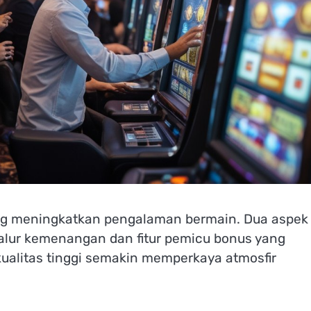
yang meningkatkan pengalaman bermain. Dua aspek
lur kemenangan dan fitur pemicu bonus yang
rkualitas tinggi semakin memperkaya atmosfir