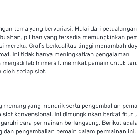
gan tema yang bervariasi. Mulai dari petualangan
h-buahan, pilihan yang tersedia memungkinkan pe
 mereka. Grafis berkualitas tinggi menambah da
ermat. Ini tidak hanya meningkatkan pengalaman
 menjadi lebih imersif, memikat pemain untuk ter
oleh setiap slot.
 menang yang menarik serta pengembalian pema
 slot konvensional. Ini dimungkinkan berkat fitur 
garuhi cara permainan berlangsung. Berikut adal
g dan pengembalian pemain dalam permainan ini.