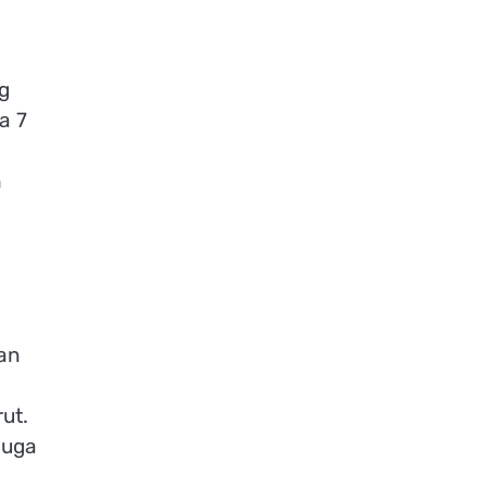
g
a 7
i
h
an
ut.
juga