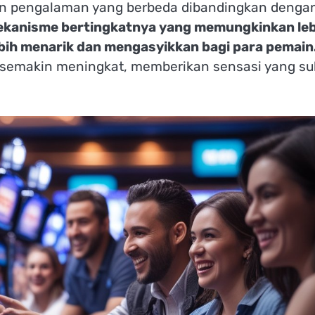
n pengalaman yang berbeda dibandingkan denga
ekanisme bertingkatnya yang memungkinkan leb
bih menarik dan mengasyikkan bagi para pemain
semakin meningkat, memberikan sensasi yang sul