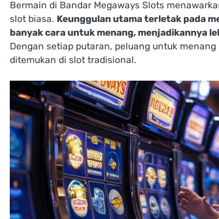
Bermain di Bandar Megaways Slots menawarka
slot biasa.
Keunggulan utama terletak pada m
banyak cara untuk menang, menjadikannya le
Dengan setiap putaran, peluang untuk menang 
ditemukan di slot tradisional.