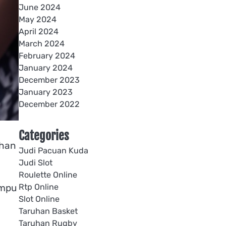
June 2024
May 2024
April 2024
March 2024
February 2024
January 2024
December 2023
January 2023
December 2022
Categories
uhan
Judi Pacuan Kuda
Judi Slot
Roulette Online
Rtp Online
ampu
Slot Online
Taruhan Basket
Taruhan Rugby