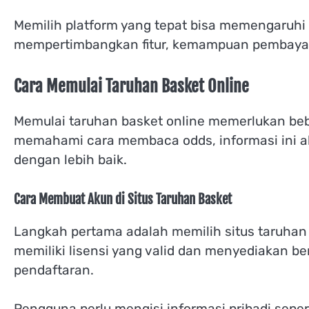
Memilih platform yang tepat bisa memengaruhi 
mempertimbangkan fitur, kemampuan pembayar
Cara Memulai Taruhan Basket Online
Memulai taruhan basket online memerlukan be
memahami cara membaca odds, informasi ini 
dengan lebih baik.
Cara Membuat Akun di Situs Taruhan Basket
Langkah pertama adalah memilih situs taruhan 
memiliki lisensi yang valid dan menyediakan ber
pendaftaran.
Pengguna perlu mengisi informasi pribadi sepe