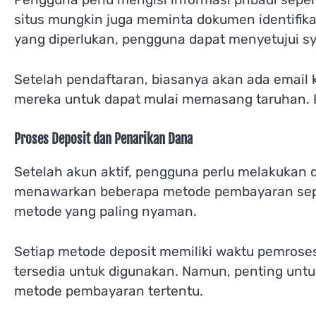
situs mungkin juga meminta dokumen identifikas
yang diperlukan, pengguna dapat menyetujui sya
Setelah pendaftaran, biasanya akan ada email 
mereka untuk dapat mulai memasang taruhan. 
Proses Deposit dan Penarikan Dana
Setelah akun aktif, pengguna perlu melakukan d
menawarkan beberapa metode pembayaran seperti 
metode yang paling nyaman.
Setiap metode deposit memiliki waktu pemrose
tersedia untuk digunakan. Namun, penting unt
metode pembayaran tertentu.