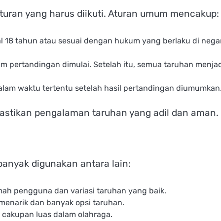
aturan yang harus diikuti. Aturan umum mencakup:
al 18 tahun atau sesuai dengan hukum yang berlaku di nega
m pertandingan dimulai. Setelah itu, semua taruhan menja
alam waktu tertentu setelah hasil pertandingan diumumkan
astikan pengalaman taruhan yang adil dan aman.
banyak digunakan antara lain:
mah pengguna dan variasi taruhan yang baik.
menarik dan banyak opsi taruhan.
a cakupan luas dalam olahraga.