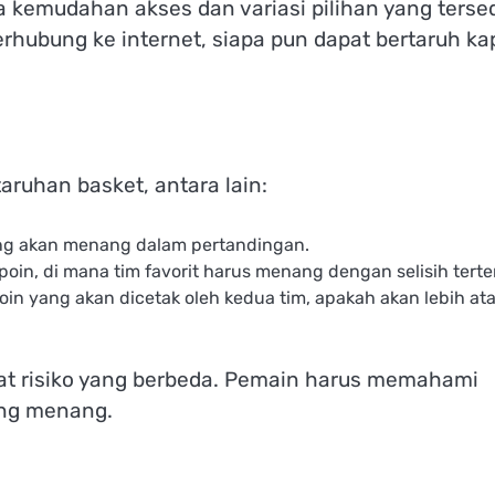
a kemudahan akses dan variasi pilihan yang tersed
hubung ke internet, siapa pun dapat bertaruh ka
ruhan basket, antara lain:
ang akan menang dalam pertandingan.
oin, di mana tim favorit harus menang dengan selisih terte
oin yang akan dicetak oleh kedua tim, apakah akan lebih at
gkat risiko yang berbeda. Pemain harus memahami
ang menang.