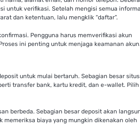
i untuk verifikasi. Setelah mengisi semua informa
rat dan ketentuan, lalu mengklik “daftar”.
konfirmasi. Pengguna harus memverifikasi akun
Proses ini penting untuk menjaga keamanan akun
eposit untuk mulai bertaruh. Sebagian besar situs
transfer bank, kartu kredit, dan e-wallet. Pilih
san berbeda. Sebagian besar deposit akan langsu
uk memeriksa biaya yang mungkin dikenakan oleh