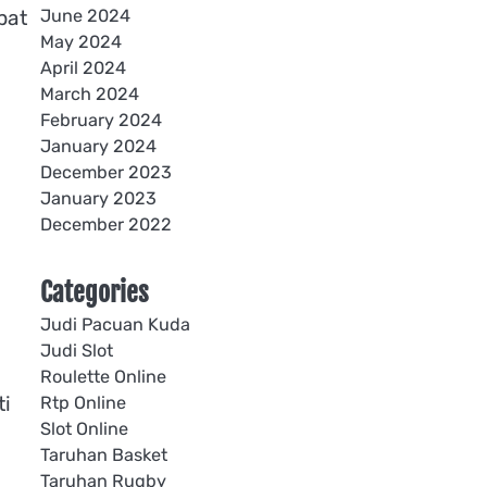
pat
June 2024
May 2024
April 2024
March 2024
February 2024
January 2024
December 2023
January 2023
December 2022
Categories
Judi Pacuan Kuda
Judi Slot
Roulette Online
ti
Rtp Online
Slot Online
Taruhan Basket
Taruhan Rugby