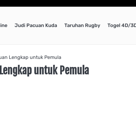
ine
Judi Pacuan Kuda
Taruhan Rugby
Togel 4D/3
duan Lengkap untuk Pemula
 Lengkap untuk Pemula