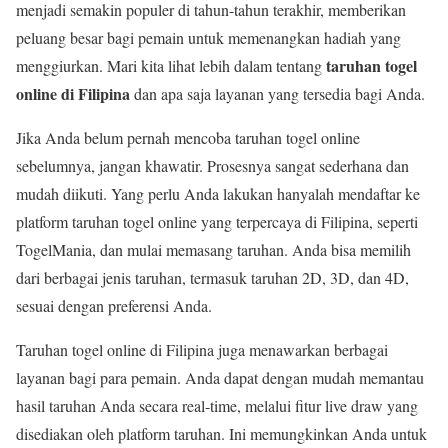
menjadi semakin populer di tahun-tahun terakhir, memberikan
peluang besar bagi pemain untuk memenangkan hadiah yang
taruhan togel
menggiurkan. Mari kita lihat lebih dalam tentang
online di Filipina
dan apa saja layanan yang tersedia bagi Anda.
Jika Anda belum pernah mencoba taruhan togel online
sebelumnya, jangan khawatir. Prosesnya sangat sederhana dan
mudah diikuti. Yang perlu Anda lakukan hanyalah mendaftar ke
platform taruhan togel online yang terpercaya di Filipina, seperti
TogelMania, dan mulai memasang taruhan. Anda bisa memilih
dari berbagai jenis taruhan, termasuk taruhan 2D, 3D, dan 4D,
sesuai dengan preferensi Anda.
Taruhan togel online di Filipina juga menawarkan berbagai
layanan bagi para pemain. Anda dapat dengan mudah memantau
hasil taruhan Anda secara real-time, melalui fitur live draw yang
disediakan oleh platform taruhan. Ini memungkinkan Anda untuk