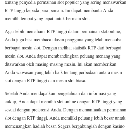
tentang penyedia permainan slot populer yang sering menawarkan
RTP tinggi kepada para pemain. Ini dapat membantu Anda
memilih tempat yang tepat untuk bermain slot.
Agar lebih memahami RTP tinggi dalam permainan slot online,
Anda juga bisa membaca ulasan pengguna yang telah mencoba
berbagai mesin slot. Dengan melihat statistik RTP dari berbagai
mesin slot, Anda dapat membandingkan peluang menang yang
ditawarkan oleh masing-masing mesin. Ini akan memberikan
Anda wawasan yang lebih baik tentang perbedaan antara mesin
slot dengan RTP tinggi dan mesin slot biasa.
Setelah Anda mendapatkan pengetahuan dan informasi yang
cukup, Anda dapat memilih slot online dengan RTP tinggi yang
sesuai dengan preferensi Anda. Dengan memanfaatkan permainan
slot dengan RTP tinggi, Anda memiliki peluang lebih besar untuk
memenangkan hadiah besar. Segera bergabunglah dengan kasino