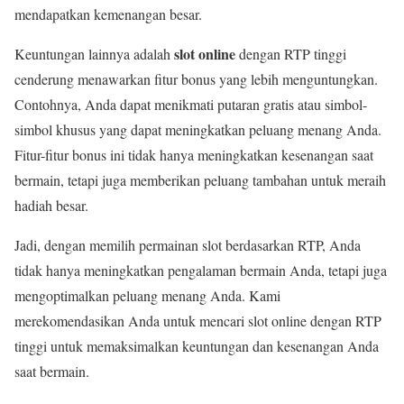
mendapatkan kemenangan besar.
slot online
Keuntungan lainnya adalah
dengan RTP tinggi
cenderung menawarkan fitur bonus yang lebih menguntungkan.
Contohnya, Anda dapat menikmati putaran gratis atau simbol-
simbol khusus yang dapat meningkatkan peluang menang Anda.
Fitur-fitur bonus ini tidak hanya meningkatkan kesenangan saat
bermain, tetapi juga memberikan peluang tambahan untuk meraih
hadiah besar.
Jadi, dengan memilih permainan slot berdasarkan RTP, Anda
tidak hanya meningkatkan pengalaman bermain Anda, tetapi juga
mengoptimalkan peluang menang Anda. Kami
merekomendasikan Anda untuk mencari slot online dengan RTP
tinggi untuk memaksimalkan keuntungan dan kesenangan Anda
saat bermain.