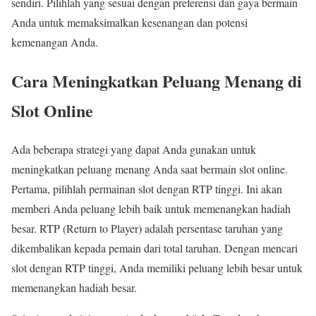
sendiri. Pilihlah yang sesuai dengan preferensi dan gaya bermain
Anda untuk memaksimalkan kesenangan dan potensi
kemenangan Anda.
Cara Meningkatkan Peluang Menang di
Slot Online
Ada beberapa strategi yang dapat Anda gunakan untuk
meningkatkan peluang menang Anda saat bermain slot online.
Pertama, pilihlah permainan slot dengan RTP tinggi. Ini akan
memberi Anda peluang lebih baik untuk memenangkan hadiah
besar. RTP (Return to Player) adalah persentase taruhan yang
dikembalikan kepada pemain dari total taruhan. Dengan mencari
slot dengan RTP tinggi, Anda memiliki peluang lebih besar untuk
memenangkan hadiah besar.