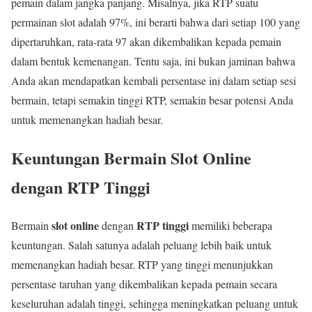
pemain dalam jangka panjang. Misalnya, jika RTP suatu
permainan slot adalah 97%, ini berarti bahwa dari setiap 100 yang
dipertaruhkan, rata-rata 97 akan dikembalikan kepada pemain
dalam bentuk kemenangan. Tentu saja, ini bukan jaminan bahwa
Anda akan mendapatkan kembali persentase ini dalam setiap sesi
bermain, tetapi semakin tinggi RTP, semakin besar potensi Anda
untuk memenangkan hadiah besar.
Keuntungan Bermain Slot Online
dengan RTP Tinggi
slot online
RTP tinggi
Bermain
dengan
memiliki beberapa
keuntungan. Salah satunya adalah peluang lebih baik untuk
memenangkan hadiah besar. RTP yang tinggi menunjukkan
persentase taruhan yang dikembalikan kepada pemain secara
keseluruhan adalah tinggi, sehingga meningkatkan peluang untuk